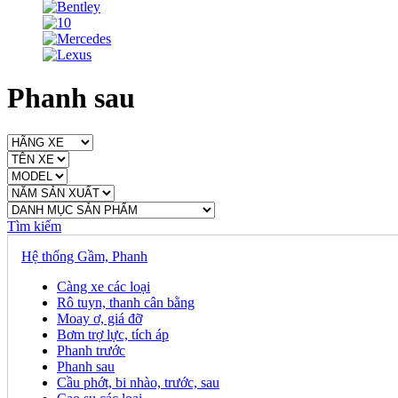
Phanh sau
Tìm kiếm
Hệ thống Gầm, Phanh
Càng xe các loại
Rô tuyn, thanh cân bằng
Moay ơ, giá đỡ
Bơm trợ lực, tích áp
Phanh trước
Phanh sau
Cầu phớt, bi nhào, trước, sau