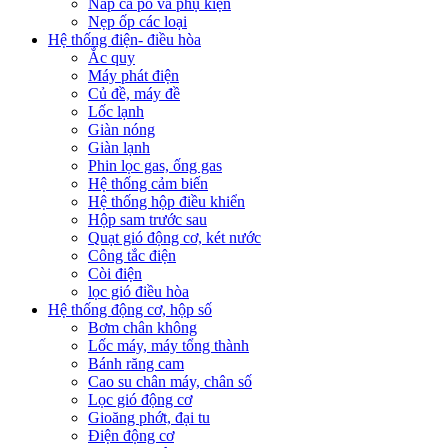
Nắp ca pô và phụ kiện
Nẹp ốp các loại
Hệ thống điện- điều hòa
Ắc quy
Máy phát điện
Củ đề, máy đề
Lốc lạnh
Giàn nóng
Giàn lạnh
Phin lọc gas, ống gas
Hệ thống cảm biến
Hệ thống hộp điều khiển
Hộp sam trước sau
Quạt gió động cơ, két nước
Công tắc điện
Còi điện
lọc gió điều hòa
Hệ thống động cơ, hộp số
Bơm chân không
Lốc máy, máy tổng thành
Bánh răng cam
Cao su chân máy, chân số
Lọc gió động cơ
Gioăng phớt, đại tu
Điện động cơ