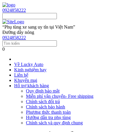
0924858222
“Phụ tùng xe sang uy tín tại Việt Nam”
Đường dây nóng
0924858222
0
Về Lucky Auto
Kinh nghiệm hay
Liên hệ
Khuyến mại
Hỗ trợ khách hàng
Quy định bảo mật
Miễn phí vận chuyển- Free shipping
Chính sách đổi trả
Chính sách bảo hành
Phương thức thanh toán
Hướng dẫn tra phụ tùng
Chính sách và quy định chung