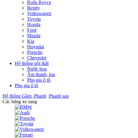
Rolls Royce
Bently
Volkswagen
Toyota
Honda
Ford
Mazda
Kia
Huyndai
Porsche
Chevrolet
Hệ thống nội thất
Nước hoa
Âm thanh, loa
Phụ gia ô tô
Phụ gia ô tô
Hệ thống Gầm, Phanh
Phanh sau
Các hãng xe sang