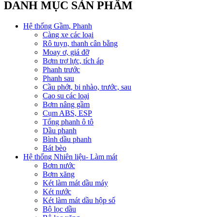
DANH MỤC SẢN PHẨM
Hệ thống Gầm, Phanh
Càng xe các loại
Rô tuyn, thanh cân bằng
Moay ơ, giá đỡ
Bơm trợ lực, tích áp
Phanh trước
Phanh sau
Cầu phớt, bi nhào, trước, sau
Cao su các loại
Bơm nâng gầm
Cụm ABS, ESP
Tổng phanh ô tô
Dầu phanh
Bình dầu phanh
Bát bèo
Hệ thống Nhiên liệu- Làm mát
Bơm nước
Bơm xăng
Két làm mát dầu máy
Két nước
Két làm mát dầu hộp số
Bộ lọc dầu