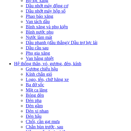
Bộ lọc xăng
Dầu nhớt máy động cơ
Dầu nhớt máy hộp số
Phao báo xăng
Van tách dầu
Bình xăng và phụ kiện
Bình nước phụ
Nước làm mát
Dầu phanh (dầu thắng)/ Dầu trợ lực lái
Dầu cầu sau
Phụ gia xăng
Van hằng nhiệt
Hệ thống thân, vỏ, gương, đèn, kính
Gương chiếu hậu
Kính chắn gió
Logo, tên, chữ hãng xe
Ba đờ sốc
Mặt ca lăng
Bóng đèn
Đèn pha
Đèn gầm
Đèn xi nhan
Đèn hậu
Chổi, cần gạt mưa
Chắn bùn trước, sau