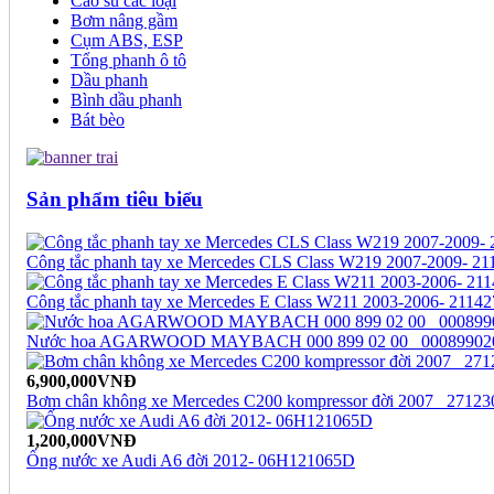
Cao su các loại
Bơm nâng gầm
Cụm ABS, ESP
Tổng phanh ô tô
Dầu phanh
Bình dầu phanh
Bát bèo
Sản phẩm tiêu biểu
Công tắc phanh tay xe Mercedes CLS Class W219 2007-2009- 2
Công tắc phanh tay xe Mercedes E Class W211 2003-2006- 2114
Nước hoa AGARWOOD MAYBACH 000 899 02 00_ 00089902
6,900,000VNĐ
Bơm chân không xe Mercedes C200 kompressor đời 2007_ 2712
1,200,000VNĐ
Ống nước xe Audi A6 đời 2012- 06H121065D