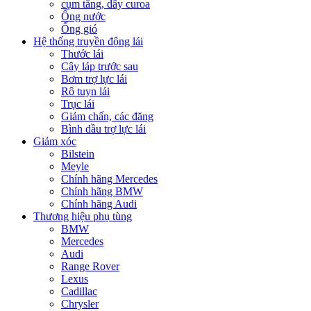
cụm tăng, dây curoa
Ống nước
Ống gió
Hệ thống truyền động lái
Thước lái
Cây láp trước sau
Bơm trợ lực lái
Rô tuyn lái
Trục lái
Giảm chấn, các đăng
Bình dầu trợ lực lái
Giảm xóc
Bilstein
Meyle
Chính hãng Mercedes
Chính hãng BMW
Chính hãng Audi
Thương hiệu phụ tùng
BMW
Mercedes
Audi
Range Rover
Lexus
Cadillac
Chrysler