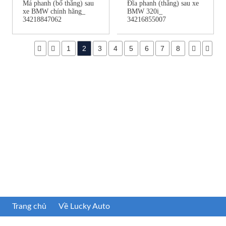
Má phanh (bố thắng) sau
Đĩa phanh (thắng) sau xe
xe BMW chính hãng_
BMW 320i_
34218847062
34216855007
1
2
3
4
5
6
7
8
Trang chủ
Về Lucky Auto