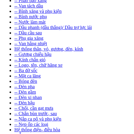
-- Phao báo xăng
-- Van tách dầu
-- Bình xăng và phụ kiện
-- Bình nước phụ
-- Nước làm mát
-- Dầu phanh (dầu thắng)/ Dầu trợ lực lái
-- Dầu cầu sau
-- Phụ gia xăng
-- Van hằng nhiệt
Hệ thống thân, vỏ, gương, đèn, kính
-- Gương chiếu hậu
-- Kính chắn gió
-- Logo, tên, chữ hãng xe
-- Ba đờ sốc
-- Mặt ca lăng
-- Bóng đèn
-- Đèn pha
-- Đèn gầm
-- Đèn xi nhan
-- Đèn hậu
-- Chổi, cần gạt mưa
-- Chắn bùn trước, sau
-- Nắp ca pô và phụ kiện
-- Nẹp ốp các loại
Hệ thống điện- điều hòa