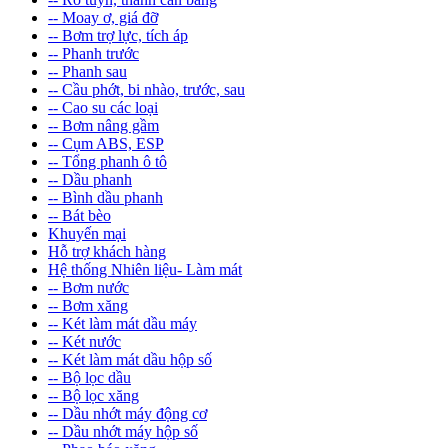
-- Moay ơ, giá đỡ
-- Bơm trợ lực, tích áp
-- Phanh trước
-- Phanh sau
-- Cầu phớt, bi nhào, trước, sau
-- Cao su các loại
-- Bơm nâng gầm
-- Cụm ABS, ESP
-- Tổng phanh ô tô
-- Dầu phanh
-- Bình dầu phanh
-- Bát bèo
Khuyến mại
Hỗ trợ khách hàng
Hệ thống Nhiên liệu- Làm mát
-- Bơm nước
-- Bơm xăng
-- Két làm mát dầu máy
-- Két nước
-- Két làm mát dầu hộp số
-- Bộ lọc dầu
-- Bộ lọc xăng
-- Dầu nhớt máy động cơ
-- Dầu nhớt máy hộp số