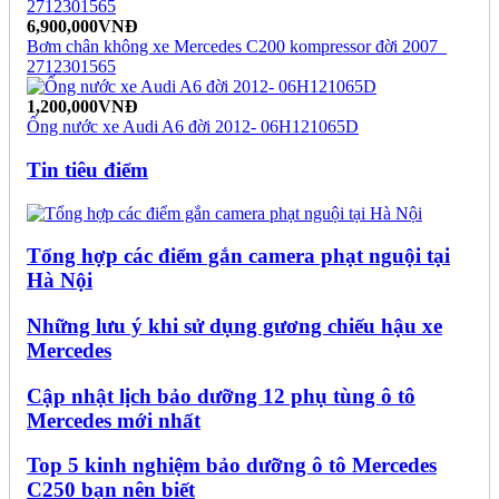
6,900,000VNĐ
Bơm chân không xe Mercedes C200 kompressor đời 2007_
2712301565
1,200,000VNĐ
Ống nước xe Audi A6 đời 2012- 06H121065D
Tin tiêu điểm
Tổng hợp các điểm gắn camera phạt nguội tại
Hà Nội
Những lưu ý khi sử dụng gương chiếu hậu xe
Mercedes
Cập nhật lịch bảo dưỡng 12 phụ tùng ô tô
Mercedes mới nhất
Top 5 kinh nghiệm bảo dưỡng ô tô Mercedes
C250 bạn nên biết