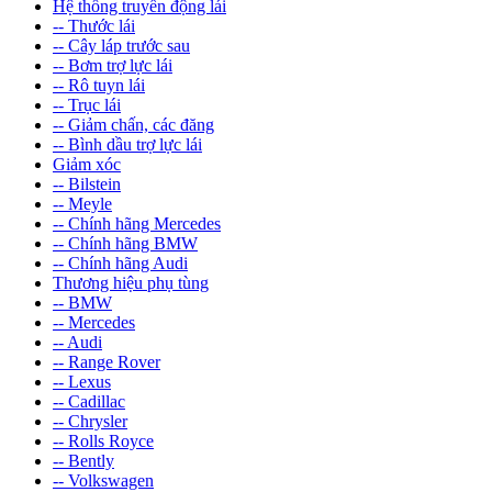
Hệ thống truyền động lái
-- Thước lái
-- Cây láp trước sau
-- Bơm trợ lực lái
-- Rô tuyn lái
-- Trục lái
-- Giảm chấn, các đăng
-- Bình dầu trợ lực lái
Giảm xóc
-- Bilstein
-- Meyle
-- Chính hãng Mercedes
-- Chính hãng BMW
-- Chính hãng Audi
Thương hiệu phụ tùng
-- BMW
-- Mercedes
-- Audi
-- Range Rover
-- Lexus
-- Cadillac
-- Chrysler
-- Rolls Royce
-- Bently
-- Volkswagen