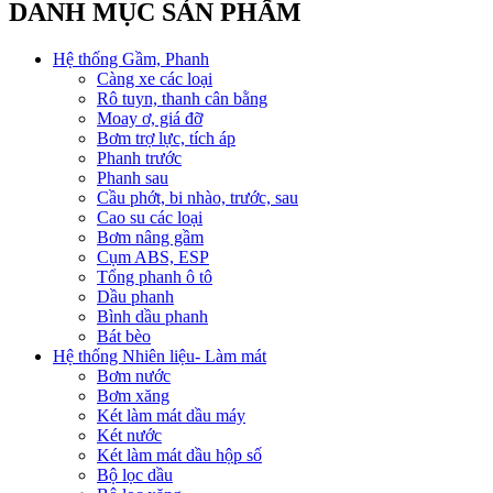
DANH MỤC SẢN PHẨM
Hệ thống Gầm, Phanh
Càng xe các loại
Rô tuyn, thanh cân bằng
Moay ơ, giá đỡ
Bơm trợ lực, tích áp
Phanh trước
Phanh sau
Cầu phớt, bi nhào, trước, sau
Cao su các loại
Bơm nâng gầm
Cụm ABS, ESP
Tổng phanh ô tô
Dầu phanh
Bình dầu phanh
Bát bèo
Hệ thống Nhiên liệu- Làm mát
Bơm nước
Bơm xăng
Két làm mát dầu máy
Két nước
Két làm mát dầu hộp số
Bộ lọc dầu