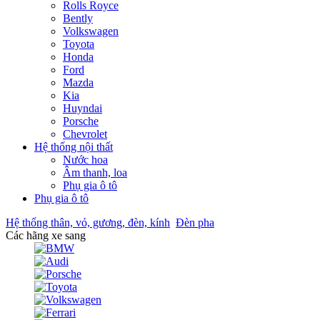
Rolls Royce
Bently
Volkswagen
Toyota
Honda
Ford
Mazda
Kia
Huyndai
Porsche
Chevrolet
Hệ thống nội thất
Nước hoa
Âm thanh, loa
Phụ gia ô tô
Phụ gia ô tô
Hệ thống thân, vỏ, gương, đèn, kính
Đèn pha
Các hãng xe sang