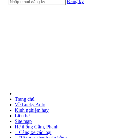
Đăng ký
Trang chủ
Về Lucky Auto
Kinh nghiệm hay
Liên hệ
Site map
Hệ thống Gầm, Phanh
-- Càng xe các loại
-- Rô tuyn, thanh cân bằng