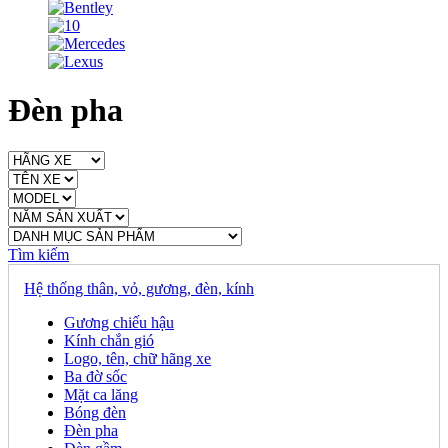
Đèn pha
Tìm kiếm
Hệ thống thân, vỏ, gương, đèn, kính
Gương chiếu hậu
Kính chắn gió
Logo, tên, chữ hãng xe
Ba đờ sốc
Mặt ca lăng
Bóng đèn
Đèn pha