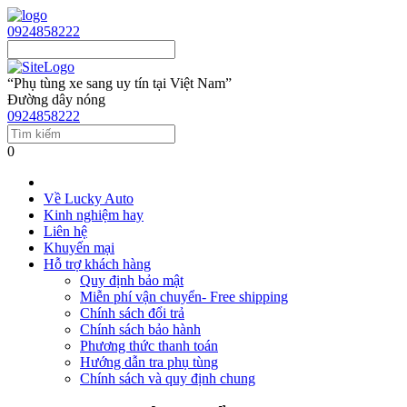
0924858222
“Phụ tùng xe sang uy tín tại Việt Nam”
Đường dây nóng
0924858222
0
Về Lucky Auto
Kinh nghiệm hay
Liên hệ
Khuyến mại
Hỗ trợ khách hàng
Quy định bảo mật
Miễn phí vận chuyển- Free shipping
Chính sách đổi trả
Chính sách bảo hành
Phương thức thanh toán
Hướng dẫn tra phụ tùng
Chính sách và quy định chung