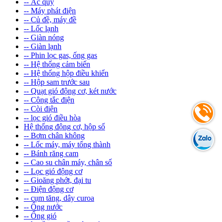
-- Ắc quy
-- Máy phát điện
-- Củ đề, máy đề
-- Lốc lạnh
-- Giàn nóng
-- Giàn lạnh
-- Phin lọc gas, ống gas
-- Hệ thống cảm biến
-- Hệ thống hộp điều khiển
-- Hộp sam trước sau
-- Quạt gió động cơ, két nước
-- Công tắc điện
-- Còi điện
-- lọc gió điều hòa
Hệ thống động cơ, hộp số
-- Bơm chân không
-- Lốc máy, máy tổng thành
-- Bánh răng cam
-- Cao su chân máy, chân số
-- Lọc gió động cơ
-- Gioăng phớt, đại tu
-- Điện động cơ
-- cụm tăng, dây curoa
-- Ống nước
-- Ống gió