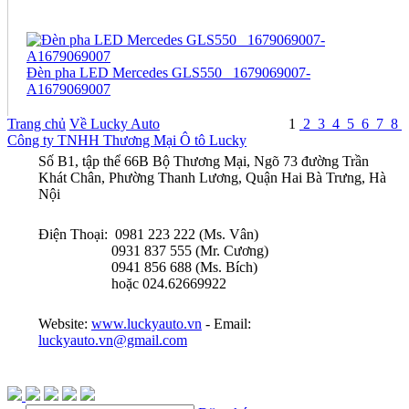
Đèn pha LED Mercedes GLS550_ 1679069007-
A1679069007
Trang chủ
Về Lucky Auto
1
2
3
4
5
6
7
8
Công ty TNHH Thương Mại Ô tô Lucky
Số B1, tập thể 66B Bộ Thương Mại, Ngõ 73 đường Trần
Khát Chân, Phường Thanh Lương, Quận Hai Bà Trưng, Hà
Nội
Điện Thoại: 0981 223 222 (Ms. Vân)
0931 837 555 (Mr. Cương)
0941 856 688 (Ms. Bích)
hoặc 024.62669922
Website:
www.luckyauto.vn
- Email:
luckyauto.vn@gmail.com