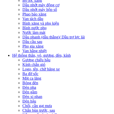
Bộ lọc xăng
Dầu nhớt máy động cơ
Dầu nhớt máy hộp số
Phao báo xăng
Van tách dầu
Bình xăng và phụ kiện
Bình nước phụ
Nước làm mát
Dầu phanh (dầu thắng)/ Dầu trợ lực lái
Dầu cầu sau
Phụ gia xăng
Van hằng nhiệt
Hệ thống thân, vỏ, gương, đèn, kính
Gương chiếu hậu
Kính chắn gió
Logo, tên, chữ hãng xe
Ba đờ sốc
Mặt ca lăng
Bóng đèn
Đèn pha
Đèn gầm
Đèn xi nhan
Đèn hậu
Chổi, cần gạt mưa
Chắn bùn trước, sau