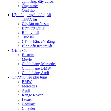
cụm tăng, dây curoa
Ống nước
Ống gió
Hệ thống truyền động lái
Thước lái
Cây láp trước sau
Bơm trợ lực lái
Rô tuyn lái
Trục lái
Giảm chấn, các đăng
Bình dầu trợ lực lái
Giảm xóc
Bilstein
Meyle
Chính hãng Mercedes
Chính hãng BMW
Chính hãng Audi
Thương hiệu phụ tùng
BMW
Mercedes
Audi
Range Rover
Lexus
Cadillac
Chrysler