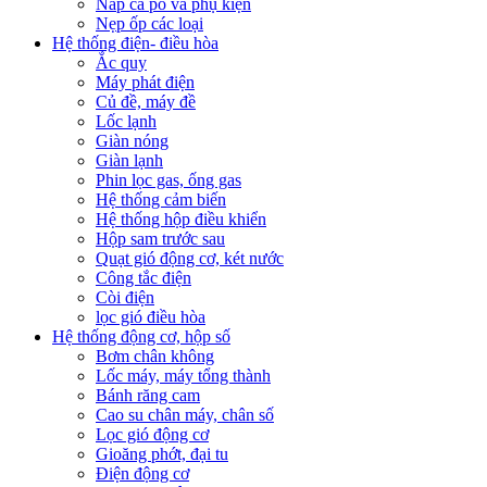
Nắp ca pô và phụ kiện
Nẹp ốp các loại
Hệ thống điện- điều hòa
Ắc quy
Máy phát điện
Củ đề, máy đề
Lốc lạnh
Giàn nóng
Giàn lạnh
Phin lọc gas, ống gas
Hệ thống cảm biến
Hệ thống hộp điều khiển
Hộp sam trước sau
Quạt gió động cơ, két nước
Công tắc điện
Còi điện
lọc gió điều hòa
Hệ thống động cơ, hộp số
Bơm chân không
Lốc máy, máy tổng thành
Bánh răng cam
Cao su chân máy, chân số
Lọc gió động cơ
Gioăng phớt, đại tu
Điện động cơ