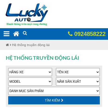
0924858222
Hệ thống truyền động lái
HỆ THỐNG TRUYỀN ĐỘNG LÁI
TÌM KIẾM