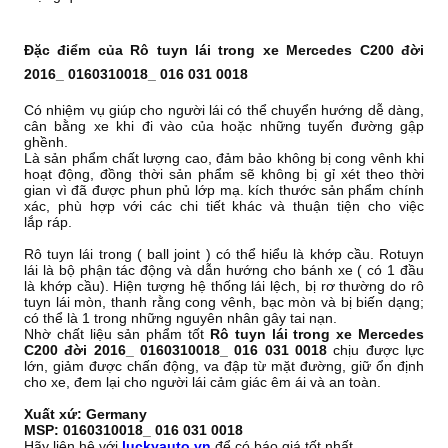
Đặc điểm của Rô tuyn lái trong xe Mercedes C200 đời
2016_ 0160310018_ 016 031 0018
Có nhiệm vụ giúp cho người lái có thể chuyển hướng dễ dàng,
cân bằng xe khi đi vào của hoặc những tuyến đường gập
ghềnh.
Là sản phẩm chất lượng cao, đảm bảo không bị cong vênh khi
hoạt động, đồng thời sản phẩm sẽ không bị gỉ xét theo thời
gian vì đã được phun phủ lớp mạ. kích thước sản phẩm chính
xác, phù hợp với các chi tiết khác và thuận tiện cho việc
lắp ráp.
Rô tuyn lái trong ( ball joint ) có thể hiểu là khớp cầu. Rotuyn
lái là bộ phận tác động và dẫn hướng cho bánh xe ( có 1 đầu
là khớp cầu). Hiện tượng hệ thống lái lệch, bị rơ thường do rô
tuyn lái mòn, thanh rằng cong vênh, bạc mòn và bị biến dạng;
có thể là 1 trong những nguyên nhân gây tai nạn.
Nhờ chất liệu sản phẩm tốt
Rô tuyn lái trong xe Mercedes
C200 đời 2016_ 0160310018_ 016 031 0018
chịu được lực
lớn, giảm được chấn động, va đập từ mặt đường, giữ ổn định
cho xe, đem lại cho người lái cảm giác êm ái và an toàn.
Xuất xứ: Germany
MSP: 0160310018_ 016 031 0018
Hãy liên hệ với
luckyauto.vn
để có báo giá tốt nhất