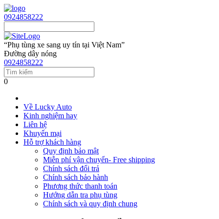
0924858222
“Phụ tùng xe sang uy tín tại Việt Nam”
Đường dây nóng
0924858222
0
Về Lucky Auto
Kinh nghiệm hay
Liên hệ
Khuyến mại
Hỗ trợ khách hàng
Quy định bảo mật
Miễn phí vận chuyển- Free shipping
Chính sách đổi trả
Chính sách bảo hành
Phương thức thanh toán
Hướng dẫn tra phụ tùng
Chính sách và quy định chung