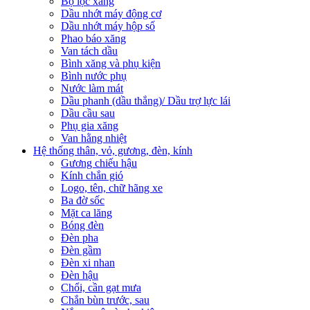
Bộ lọc xăng
Dầu nhớt máy động cơ
Dầu nhớt máy hộp số
Phao báo xăng
Van tách dầu
Bình xăng và phụ kiện
Bình nước phụ
Nước làm mát
Dầu phanh (dầu thắng)/ Dầu trợ lực lái
Dầu cầu sau
Phụ gia xăng
Van hằng nhiệt
Hệ thống thân, vỏ, gương, đèn, kính
Gương chiếu hậu
Kính chắn gió
Logo, tên, chữ hãng xe
Ba đờ sốc
Mặt ca lăng
Bóng đèn
Đèn pha
Đèn gầm
Đèn xi nhan
Đèn hậu
Chổi, cần gạt mưa
Chắn bùn trước, sau