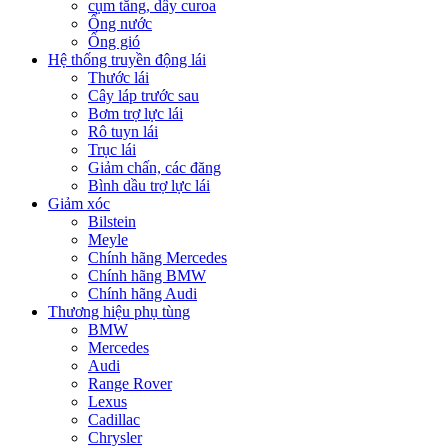
cụm tăng, dây curoa
Ống nước
Ống gió
Hệ thống truyền động lái
Thước lái
Cây láp trước sau
Bơm trợ lực lái
Rô tuyn lái
Trục lái
Giảm chấn, các đăng
Bình dầu trợ lực lái
Giảm xóc
Bilstein
Meyle
Chính hãng Mercedes
Chính hãng BMW
Chính hãng Audi
Thương hiệu phụ tùng
BMW
Mercedes
Audi
Range Rover
Lexus
Cadillac
Chrysler