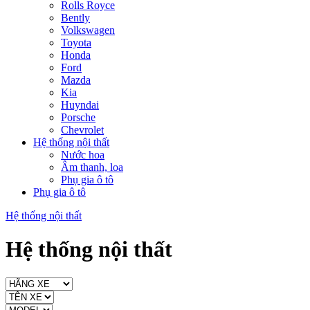
Rolls Royce
Bently
Volkswagen
Toyota
Honda
Ford
Mazda
Kia
Huyndai
Porsche
Chevrolet
Hệ thống nội thất
Nước hoa
Âm thanh, loa
Phụ gia ô tô
Phụ gia ô tô
Hệ thống nội thất
Hệ thống nội thất