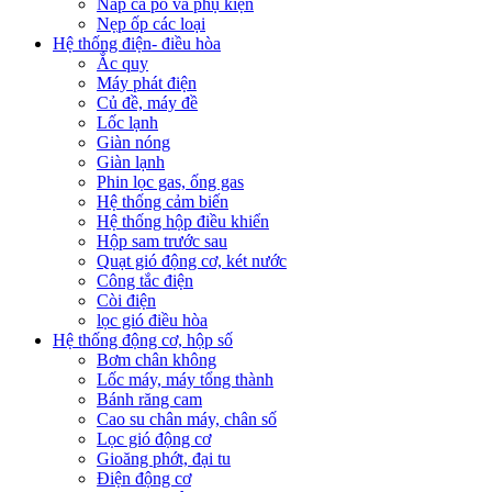
Nắp ca pô và phụ kiện
Nẹp ốp các loại
Hệ thống điện- điều hòa
Ắc quy
Máy phát điện
Củ đề, máy đề
Lốc lạnh
Giàn nóng
Giàn lạnh
Phin lọc gas, ống gas
Hệ thống cảm biến
Hệ thống hộp điều khiển
Hộp sam trước sau
Quạt gió động cơ, két nước
Công tắc điện
Còi điện
lọc gió điều hòa
Hệ thống động cơ, hộp số
Bơm chân không
Lốc máy, máy tổng thành
Bánh răng cam
Cao su chân máy, chân số
Lọc gió động cơ
Gioăng phớt, đại tu
Điện động cơ