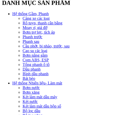
DANH MỤC SẢN PHẨM
Hệ thống Gầm, Phanh
Càng xe các loại
Rô tuyn, thanh cân bằng
Moay ơ, giá đỡ
Bơm trợ lực, tích áp
Phanh trước
Phanh sau
Cầu phớt, bi nhào, trước, sau
Cao su các loại
Bơm nâng gầm
Cụm ABS, ESP
Tổng phanh ô tô
Dầu phanh
Bình dầu phanh
Bát bèo
Hệ thống Nhiên liệu- Làm mát
Bơm nước
Bơm xăng
Két làm mát dầu máy
Két nước
Két làm mát dầu hộp số
Bộ lọc dầu