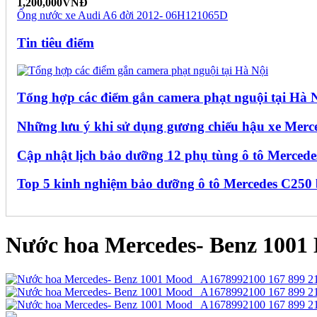
1,200,000VNĐ
Ống nước xe Audi A6 đời 2012- 06H121065D
Tin tiêu điểm
Tổng hợp các điểm gắn camera phạt nguội tại Hà 
Những lưu ý khi sử dụng gương chiếu hậu xe Merc
Cập nhật lịch bảo dưỡng 12 phụ tùng ô tô Mercede
Top 5 kinh nghiệm bảo dưỡng ô tô Mercedes C250 
Nước hoa Mercedes- Benz 1001