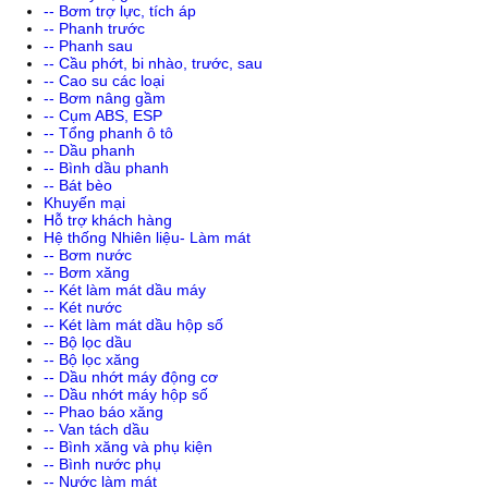
-- Bơm trợ lực, tích áp
-- Phanh trước
-- Phanh sau
-- Cầu phớt, bi nhào, trước, sau
-- Cao su các loại
-- Bơm nâng gầm
-- Cụm ABS, ESP
-- Tổng phanh ô tô
-- Dầu phanh
-- Bình dầu phanh
-- Bát bèo
Khuyến mại
Hỗ trợ khách hàng
Hệ thống Nhiên liệu- Làm mát
-- Bơm nước
-- Bơm xăng
-- Két làm mát dầu máy
-- Két nước
-- Két làm mát dầu hộp số
-- Bộ lọc dầu
-- Bộ lọc xăng
-- Dầu nhớt máy động cơ
-- Dầu nhớt máy hộp số
-- Phao báo xăng
-- Van tách dầu
-- Bình xăng và phụ kiện
-- Bình nước phụ
-- Nước làm mát