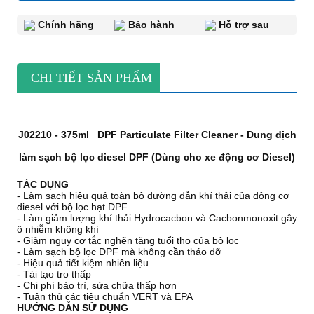
Chính hãng
Bảo hành
Hỗ trợ sau
CHI TIẾT SẢN PHẨM
J02210 - 375ml_ DPF Particulate Filter Cleaner - Dung dịch
làm sạch bộ lọc diesel DPF (Dùng cho xe động cơ Diesel)
TÁC DỤNG
- Làm sạch hiệu quả toàn bộ đường dẫn khí thải của động cơ
diesel với bộ lọc hạt DPF
- Làm giảm lượng khí thải Hydrocacbon và Cacbonmonoxit gây
ô nhiễm không khí
- Giảm nguy cơ tắc nghẽn tăng tuổi thọ của bộ lọc
- Làm sạch bộ lọc DPF mà không cần tháo dỡ
- Hiệu quả tiết kiệm nhiên liệu
- Tái tạo tro thấp
- Chi phí bảo trì, sửa chữa thấp hơn
- Tuân thủ các tiêu chuẩn VERT và EPA
HƯỚNG DẪN SỬ DỤNG