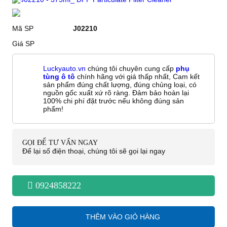
Mã SP
J02210
Giá SP
Luckyauto.vn
chúng tôi chuyên cung cấp
phụ
tùng ô tô
chính hãng với giá thấp nhất, Cam kết
sản phẩm đúng chất lượng, đúng chủng loại, có
nguồn gốc xuất xứ rõ ràng. Đảm bảo hoàn lại
100% chi phí đặt trước nếu không đúng sản
phẩm!
GỌI ĐỂ TƯ VẤN NGAY
Để lại số điện thoại, chúng tôi sẽ gọi lại ngay
0924858222
THÊM VÀO GIỎ HÀNG