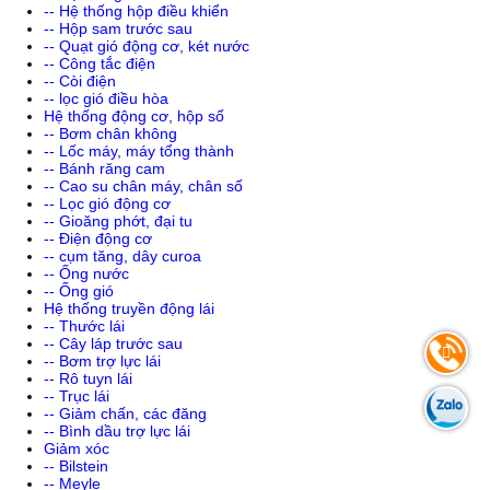
-- Hệ thống hộp điều khiển
-- Hộp sam trước sau
-- Quạt gió động cơ, két nước
-- Công tắc điện
-- Còi điện
-- lọc gió điều hòa
Hệ thống động cơ, hộp số
-- Bơm chân không
-- Lốc máy, máy tổng thành
-- Bánh răng cam
-- Cao su chân máy, chân số
-- Lọc gió động cơ
-- Gioăng phớt, đại tu
-- Điện động cơ
-- cụm tăng, dây curoa
-- Ống nước
-- Ống gió
Hệ thống truyền động lái
-- Thước lái
-- Cây láp trước sau
-- Bơm trợ lực lái
-- Rô tuyn lái
-- Trục lái
-- Giảm chấn, các đăng
-- Bình dầu trợ lực lái
Giảm xóc
-- Bilstein
-- Meyle