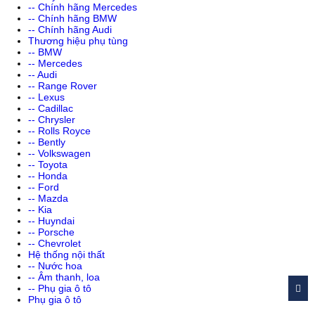
-- Chính hãng Mercedes
-- Chính hãng BMW
-- Chính hãng Audi
Thương hiệu phụ tùng
-- BMW
-- Mercedes
-- Audi
-- Range Rover
-- Lexus
-- Cadillac
-- Chrysler
-- Rolls Royce
-- Bently
-- Volkswagen
-- Toyota
-- Honda
-- Ford
-- Mazda
-- Kia
-- Huyndai
-- Porsche
-- Chevrolet
Hệ thống nội thất
-- Nước hoa
-- Âm thanh, loa
-- Phụ gia ô tô
Phụ gia ô tô