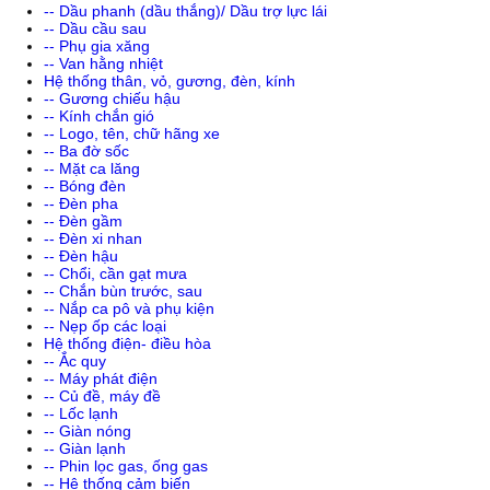
-- Dầu phanh (dầu thắng)/ Dầu trợ lực lái
-- Dầu cầu sau
-- Phụ gia xăng
-- Van hằng nhiệt
Hệ thống thân, vỏ, gương, đèn, kính
-- Gương chiếu hậu
-- Kính chắn gió
-- Logo, tên, chữ hãng xe
-- Ba đờ sốc
-- Mặt ca lăng
-- Bóng đèn
-- Đèn pha
-- Đèn gầm
-- Đèn xi nhan
-- Đèn hậu
-- Chổi, cần gạt mưa
-- Chắn bùn trước, sau
-- Nắp ca pô và phụ kiện
-- Nẹp ốp các loại
Hệ thống điện- điều hòa
-- Ắc quy
-- Máy phát điện
-- Củ đề, máy đề
-- Lốc lạnh
-- Giàn nóng
-- Giàn lạnh
-- Phin lọc gas, ống gas
-- Hệ thống cảm biến