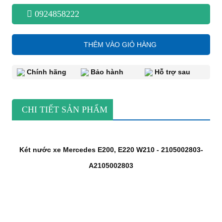
0924858222
THÊM VÀO GIỎ HÀNG
Chính hãng
Bảo hành
Hỗ trợ sau
CHI TIẾT SẢN PHẨM
Két nước xe Mercedes E200, E220 W210 - 2105002803-
A2105002803