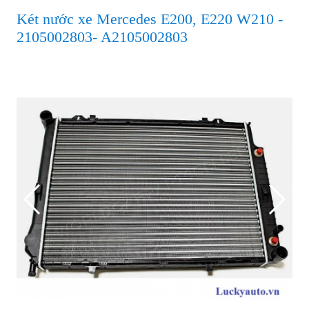
Két nước xe Mercedes E200, E220 W210 -
2105002803- A2105002803