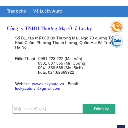
Trang chủ
Về Lucky Auto
Công ty TNHH Thương Mại Ô tô Lucky
Số B1, tập thể 66B Bộ Thương Mại, Ngõ 73 đường Trần
Khát Chân, Phường Thanh Lương, Quận Hai Bà Trưng,
Hà Nội
Điện Thoại: 0981 223 222 (Ms. Vân)
0931 837 555 (Mr. Cương)
0941 856 688 (Ms. Bích)
hoặc 024.62669922
Website:
www.luckyauto.vn
- Email:
luckyauto.vn@gmail.com
Đăng ký