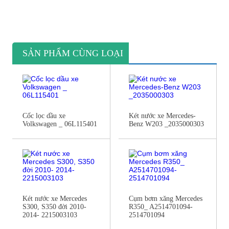
SẢN PHẨM CÙNG LOẠI
Cốc lọc dầu xe
Két nước xe Mercedes-
Volkswagen _ 06L115401
Benz W203 _2035000303
Két nước xe Mercedes
Cụm bơm xăng Mercedes
S300, S350 đời 2010-
R350_ A2514701094-
2014- 2215003103
2514701094