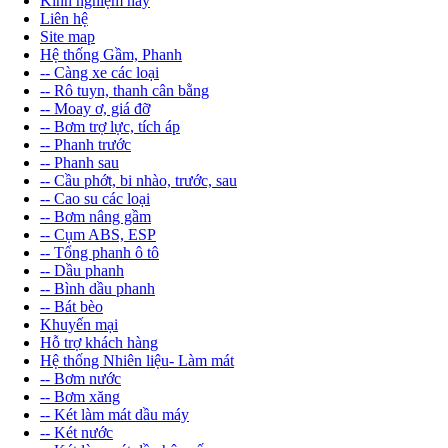
Kinh nghiệm hay
Liên hệ
Site map
Hệ thống Gầm, Phanh
-- Càng xe các loại
-- Rô tuyn, thanh cân bằng
-- Moay ơ, giá đỡ
-- Bơm trợ lực, tích áp
-- Phanh trước
-- Phanh sau
-- Cầu phớt, bi nhào, trước, sau
-- Cao su các loại
-- Bơm nâng gầm
-- Cụm ABS, ESP
-- Tổng phanh ô tô
-- Dầu phanh
-- Bình dầu phanh
-- Bát bèo
Khuyến mại
Hỗ trợ khách hàng
Hệ thống Nhiên liệu- Làm mát
-- Bơm nước
-- Bơm xăng
-- Két làm mát dầu máy
-- Két nước