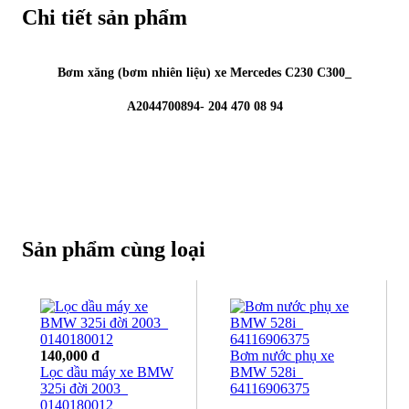
Chi tiết sản phẩm
Bơm xăng (bơm nhiên liệu) xe Mercedes C230 C300_
A2044700894- 204 470 08 94
Sản phẩm cùng loại
140,000 đ
Bơm nước phụ xe
Lọc dầu máy xe BMW
BMW 528i_
325i đời 2003_
64116906375
0140180012