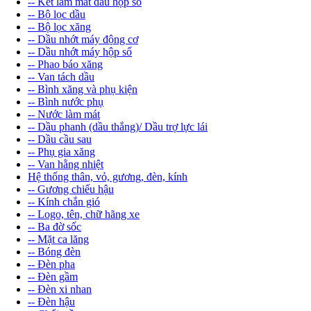
-- Két làm mát dầu hộp số
-- Bộ lọc dầu
-- Bộ lọc xăng
-- Dầu nhớt máy động cơ
-- Dầu nhớt máy hộp số
-- Phao báo xăng
-- Van tách dầu
-- Bình xăng và phụ kiện
-- Bình nước phụ
-- Nước làm mát
-- Dầu phanh (dầu thắng)/ Dầu trợ lực lái
-- Dầu cầu sau
-- Phụ gia xăng
-- Van hằng nhiệt
Hệ thống thân, vỏ, gương, đèn, kính
-- Gương chiếu hậu
-- Kính chắn gió
-- Logo, tên, chữ hãng xe
-- Ba đờ sốc
-- Mặt ca lăng
-- Bóng đèn
-- Đèn pha
-- Đèn gầm
-- Đèn xi nhan
-- Đèn hậu