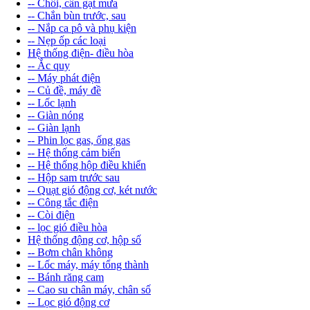
-- Chổi, cần gạt mưa
-- Chắn bùn trước, sau
-- Nắp ca pô và phụ kiện
-- Nẹp ốp các loại
Hệ thống điện- điều hòa
-- Ắc quy
-- Máy phát điện
-- Củ đề, máy đề
-- Lốc lạnh
-- Giàn nóng
-- Giàn lạnh
-- Phin lọc gas, ống gas
-- Hệ thống cảm biến
-- Hệ thống hộp điều khiển
-- Hộp sam trước sau
-- Quạt gió động cơ, két nước
-- Công tắc điện
-- Còi điện
-- lọc gió điều hòa
Hệ thống động cơ, hộp số
-- Bơm chân không
-- Lốc máy, máy tổng thành
-- Bánh răng cam
-- Cao su chân máy, chân số
-- Lọc gió động cơ