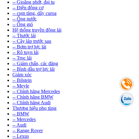
-- Gioăng phớt, đại tu
-- Điện động cơ
-- cụm tăng, dây curoa
-- Ống nước
-- Ống gió
Hệ thống truyền động lái
-- Thước lái
-- Cây láp trước sau
-- Bơm trợ lực lái
-- Rô tuyn lái
-- Trục lái
-- Giảm chấn, các đăng
-- Bình dầu trợ lực lái
Giảm xóc
-- Bilstein
-- Meyle
-- Chính hãng Mercedes
-- Chính hãng BMW
-- Chính hãng Audi
Thương hiệu phụ tùng
-- BMW
-- Mercedes
-- Audi
-- Range Rover
-- Lexus