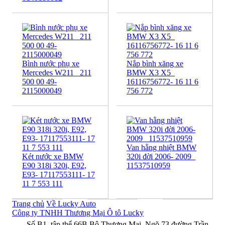
Bình nước phụ xe
Nắp bình xăng xe
Mercedes W211_ 211
BMW X3 X5_
500 00 49-
16116756772- 16 11 6
2115000049
756 772
Van hằng nhiệt BMW
Két nước xe BMW
320i đời 2006- 2009_
E90 318i 320i, E92,
11537510959
E93- 17117553111- 17
11 7 553 111
Trang chủ
Về Lucky Auto
Công ty TNHH Thương Mại Ô tô Lucky
Số B1, tập thể 66B Bộ Thương Mại, Ngõ 73 đường Trần