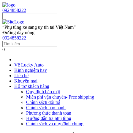
0924858222
“Phụ tùng xe sang uy tín tại Việt Nam”
Đường dây nóng
0924858222
0
Về Lucky Auto
Kinh nghiệm hay
Liên hệ
Khuyến mại
Hỗ trợ khách hàng
Quy định bảo mật
Miễn phí vận chuyển- Free shipping
Chính sách đổi trả
Chính sách bảo hành
Phương thức thanh toán
Hướng dẫn tra phụ tùng
Chính sách và quy định chung