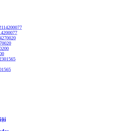
114200077
270020
00
301565
Nội