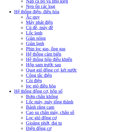
Nắp ca pô và phụ kiện
Nẹp ốp các loại
Hệ thống điện- điều hòa
Ắc quy
Máy phát điện
Củ đề, máy đề
Lốc lạnh
Giàn nóng
Giàn lạnh
Phin lọc gas, ống gas
Hệ thống cảm biến
Hệ thống hộp điều khiển
Hộp sam trước sau
Quạt gió động cơ, két nước
Công tắc điện
Còi điện
lọc gió điều hòa
Hệ thống động cơ, hộp số
Bơm chân không
Lốc máy, máy tổng thành
Bánh răng cam
Cao su chân máy, chân số
Lọc gió động cơ
Gioăng phớt, đại tu
Điện động cơ