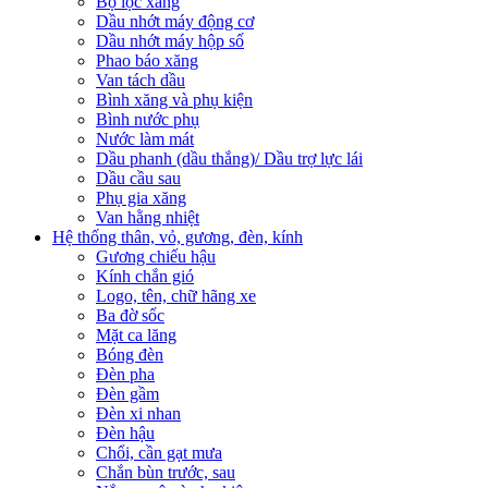
Bộ lọc xăng
Dầu nhớt máy động cơ
Dầu nhớt máy hộp số
Phao báo xăng
Van tách dầu
Bình xăng và phụ kiện
Bình nước phụ
Nước làm mát
Dầu phanh (dầu thắng)/ Dầu trợ lực lái
Dầu cầu sau
Phụ gia xăng
Van hằng nhiệt
Hệ thống thân, vỏ, gương, đèn, kính
Gương chiếu hậu
Kính chắn gió
Logo, tên, chữ hãng xe
Ba đờ sốc
Mặt ca lăng
Bóng đèn
Đèn pha
Đèn gầm
Đèn xi nhan
Đèn hậu
Chổi, cần gạt mưa
Chắn bùn trước, sau