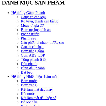
DANH MỤC SẢN PHẨM
Hệ thống Gầm, Phanh
Càng xe các loại
Rô tuyn, thanh cân bằng
Moay ơ, giá đỡ
Bơm trợ lực, tích áp
Phanh trước
Phanh sau
Cầu phớt, bi nhào, trước, sau
Cao su các loại
Bơm nâng gầm
Cụm ABS, ESP
Tổng phanh ô tô
Dầu phanh
Bình dầu phanh
Bát bèo
Hệ thống Nhiên liệu- Làm mát
Bơm nước
Bơm xăng
Két làm mát dầu máy
Két nước
Két làm mát dầu hộp số
Bộ lọc dầu