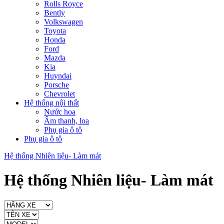
Rolls Royce
Bently
Volkswagen
Toyota
Honda
Ford
Mazda
Kia
Huyndai
Porsche
Chevrolet
Hệ thống nội thất
Nước hoa
Âm thanh, loa
Phụ gia ô tô
Phụ gia ô tô
Hệ thống Nhiên liệu- Làm mát
Hệ thống Nhiên liệu- Làm mát