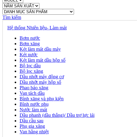
Tìm kiếm
Hệ thống Nhiên liệu- Làm mát
Bơm nước
Bơm xăng
Két làm mát dầu máy
Két nước
Két làm mát dầu hộp số
Bộ lọc dầu
Bộ lọc xăng
Dầu nhớt máy động cơ
Dầu nhớt máy hộp số
Phao báo xăng
Van tách dầu
Bình xăng và phụ kiện
Bình nước phụ
Nước làm mát
Dầu phanh (dầu thắng)/ Dầu trợ lực lái
Dầu cầu sau
Phụ gia xăng
Van hằng nhiệt