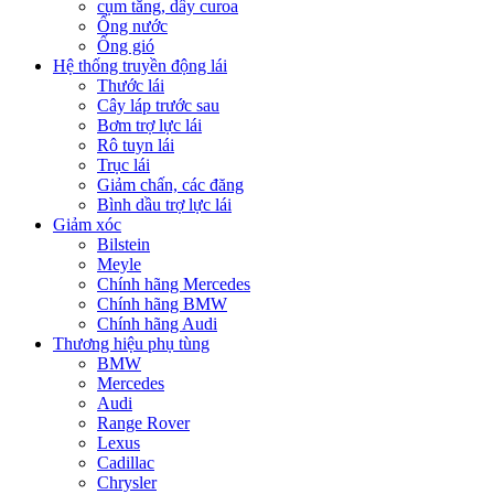
cụm tăng, dây curoa
Ống nước
Ống gió
Hệ thống truyền động lái
Thước lái
Cây láp trước sau
Bơm trợ lực lái
Rô tuyn lái
Trục lái
Giảm chấn, các đăng
Bình dầu trợ lực lái
Giảm xóc
Bilstein
Meyle
Chính hãng Mercedes
Chính hãng BMW
Chính hãng Audi
Thương hiệu phụ tùng
BMW
Mercedes
Audi
Range Rover
Lexus
Cadillac
Chrysler