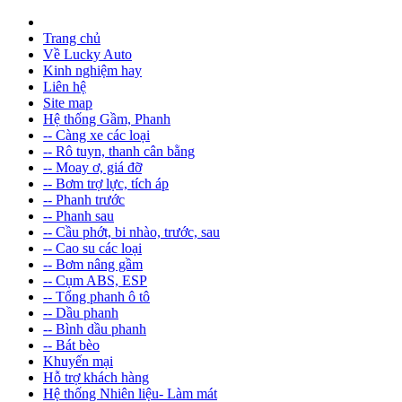
Trang chủ
Về Lucky Auto
Kinh nghiệm hay
Liên hệ
Site map
Hệ thống Gầm, Phanh
-- Càng xe các loại
-- Rô tuyn, thanh cân bằng
-- Moay ơ, giá đỡ
-- Bơm trợ lực, tích áp
-- Phanh trước
-- Phanh sau
-- Cầu phớt, bi nhào, trước, sau
-- Cao su các loại
-- Bơm nâng gầm
-- Cụm ABS, ESP
-- Tổng phanh ô tô
-- Dầu phanh
-- Bình dầu phanh
-- Bát bèo
Khuyến mại
Hỗ trợ khách hàng
Hệ thống Nhiên liệu- Làm mát