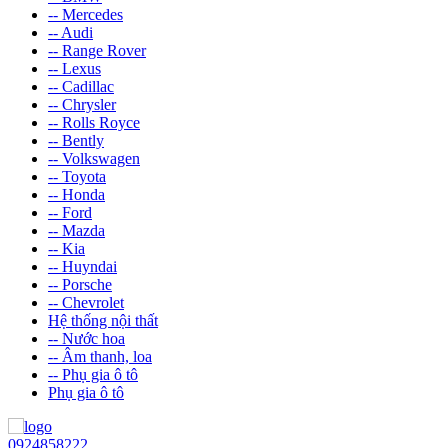
-- Mercedes
-- Audi
-- Range Rover
-- Lexus
-- Cadillac
-- Chrysler
-- Rolls Royce
-- Bently
-- Volkswagen
-- Toyota
-- Honda
-- Ford
-- Mazda
-- Kia
-- Huyndai
-- Porsche
-- Chevrolet
Hệ thống nội thất
-- Nước hoa
-- Âm thanh, loa
-- Phụ gia ô tô
Phụ gia ô tô
0924858222