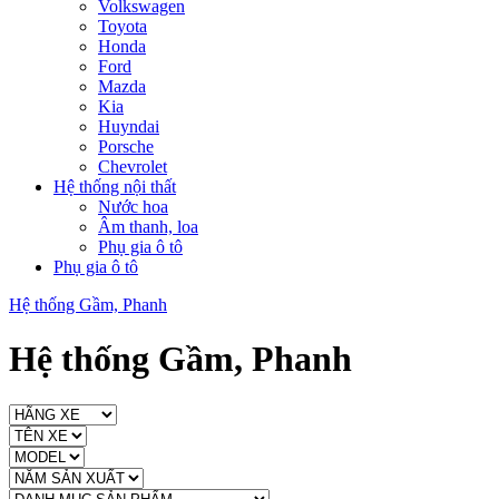
Volkswagen
Toyota
Honda
Ford
Mazda
Kia
Huyndai
Porsche
Chevrolet
Hệ thống nội thất
Nước hoa
Âm thanh, loa
Phụ gia ô tô
Phụ gia ô tô
Hệ thống Gầm, Phanh
Hệ thống Gầm, Phanh