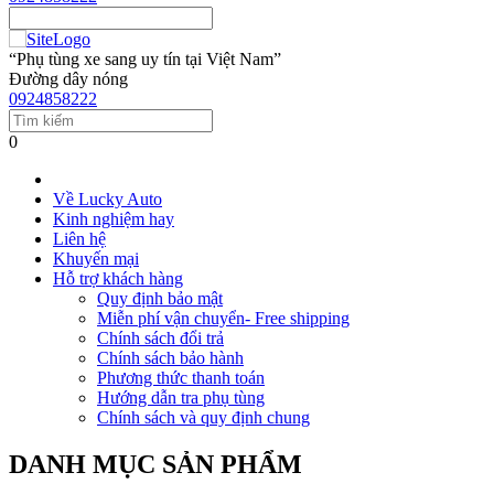
“Phụ tùng xe sang uy tín tại Việt Nam”
Đường dây nóng
0924858222
0
Về Lucky Auto
Kinh nghiệm hay
Liên hệ
Khuyến mại
Hỗ trợ khách hàng
Quy định bảo mật
Miễn phí vận chuyển- Free shipping
Chính sách đổi trả
Chính sách bảo hành
Phương thức thanh toán
Hướng dẫn tra phụ tùng
Chính sách và quy định chung
DANH MỤC SẢN PHẨM