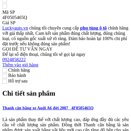
Mã SP
4F0505465Q
Giá SP
Luckyauto.vn
chúng tôi chuyên cung cấp
phụ tùng ô tô
chính hãng
với giá thấp nhất, Cam kết sản phẩm đúng chất lượng, đúng chủng
loại, có nguồn gốc xuất xứ rõ ràng. Đảm bảo hoàn lại 100% chi phí
đặt trước nếu không đúng sản phẩm!
GỌI ĐỂ TƯ VẤN NGAY
Để lại số điện thoại, chúng tôi sẽ gọi lại ngay
0924858222
Thêm vào giỏ hàng
Chính hãng
Bảo hành
Hỗ trợ sau
Chi tiết sản phẩm
Thanh cân bằng xe Audi A6 đời 2007_ 4F0505465Q
Là sản phẩm thay thế với chất lượng cao, đáp ứng đầy đủ các yêu
cầu về chất lượng sản phẩm. Đồng thời Thanh cân bằng là sản
phẩm được sản xuất bằng vật liệu mới cao cấp tăng độ bền cho sản