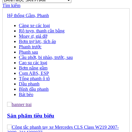
Tìm kiếm
Hệ thống Gầm, Phanh
Càng xe các loại
Rô tuyn, thanh cân bằng
Moay ơ, giá đỡ
Bơm trợ lực, tích áp
Phanh trước
Phanh sau
Cầu phớt, bi nhào, trước, sau
Cao su các loại
Bơm nâng gầm
Cụm ABS, ESP
Tổng phanh ô tô
Dầu phanh
Bình dầu phanh
Bát bèo
Sản phẩm tiêu biểu