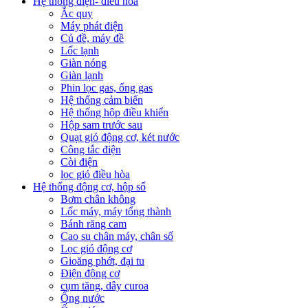
Hệ thống điện- điều hòa
Ắc quy
Máy phát điện
Củ đề, máy đề
Lốc lạnh
Giàn nóng
Giàn lạnh
Phin lọc gas, ống gas
Hệ thống cảm biến
Hệ thống hộp điều khiển
Hộp sam trước sau
Quạt gió động cơ, két nước
Công tắc điện
Còi điện
lọc gió điều hòa
Hệ thống động cơ, hộp số
Bơm chân không
Lốc máy, máy tổng thành
Bánh răng cam
Cao su chân máy, chân số
Lọc gió động cơ
Gioăng phớt, đại tu
Điện động cơ
cụm tăng, dây curoa
Ống nước