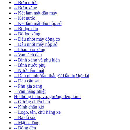
-- Bơm nước
-- Bơm xăng
-- Két làm mát dầu máy
-- Két nước
-- Két làm mát dầu hộp số
-- Bộ lọc dầu
-- Bộ lọc xăng
-- Dầu nhớt máy động cơ
-- Dầu nhớt máy hộp số
-- Phao báo xăng
-- Van tách dầu
-- Bình xăng và phụ kiện
-- Bình nước phụ
-- Nước làm mát
-- Dầu phanh (dầu thắng)/ Dầu trợ lực lái
-- Dầu cầu sau
-- Phụ gia xăng
-- Van hằng nhiệt
Hệ thống thân, vỏ, gương, đèn, kính
-- Gương chiếu hậu
-- Kính chắn gió
-- Logo, tên, chữ hãng xe
-- Ba đờ sốc
-- Mặt ca lăng
-- Bóng đèn