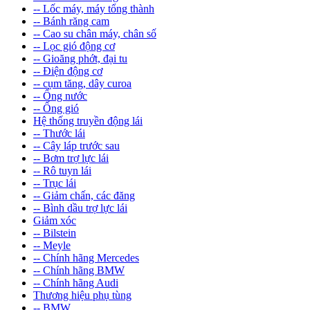
-- Lốc máy, máy tổng thành
-- Bánh răng cam
-- Cao su chân máy, chân số
-- Lọc gió động cơ
-- Gioăng phớt, đại tu
-- Điện động cơ
-- cụm tăng, dây curoa
-- Ống nước
-- Ống gió
Hệ thống truyền động lái
-- Thước lái
-- Cây láp trước sau
-- Bơm trợ lực lái
-- Rô tuyn lái
-- Trục lái
-- Giảm chấn, các đăng
-- Bình dầu trợ lực lái
Giảm xóc
-- Bilstein
-- Meyle
-- Chính hãng Mercedes
-- Chính hãng BMW
-- Chính hãng Audi
Thương hiệu phụ tùng
-- BMW