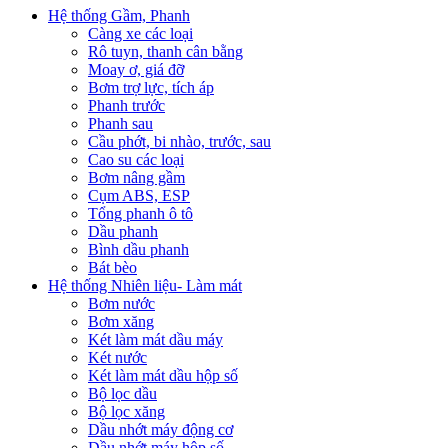
Hệ thống Gầm, Phanh
Càng xe các loại
Rô tuyn, thanh cân bằng
Moay ơ, giá đỡ
Bơm trợ lực, tích áp
Phanh trước
Phanh sau
Cầu phớt, bi nhào, trước, sau
Cao su các loại
Bơm nâng gầm
Cụm ABS, ESP
Tổng phanh ô tô
Dầu phanh
Bình dầu phanh
Bát bèo
Hệ thống Nhiên liệu- Làm mát
Bơm nước
Bơm xăng
Két làm mát dầu máy
Két nước
Két làm mát dầu hộp số
Bộ lọc dầu
Bộ lọc xăng
Dầu nhớt máy động cơ
Dầu nhớt máy hộp số