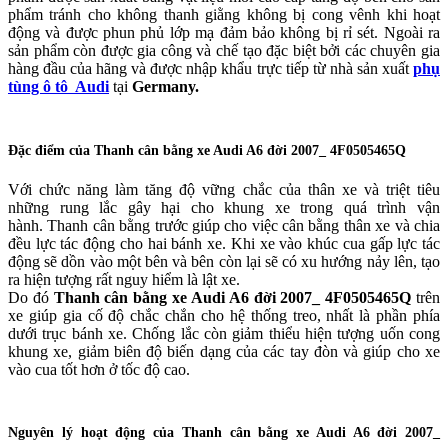
phẩm tránh cho không thanh giằng không bị cong vênh khi hoạt
động và được phun phủ lớp mạ đảm bảo không bị rỉ sét. Ngoài ra
sản phẩm còn được gia công và chế tạo đặc biệt bởi các chuyên gia
hàng đầu của hãng và được nhập khẩu trực tiếp từ nhà sản xuất
phụ
tùng ô tô Audi
tại
Germany.
​Đặc điểm của Thanh cân bằng xe Audi A6 đời 2007_ 4F0505465Q
Với chức năng làm tăng độ vững chắc của thân xe và triệt tiêu
những rung lắc gây hại cho khung xe trong quá trình vận
hành. Thanh cân bằng trước giúp cho việc cân bằng thân xe và chia
đều lực tác động cho hai bánh xe. Khi xe vào khúc cua gấp lực tác
động sẽ dồn vào một bên và bên còn lại sẽ có xu hướng nảy lên, tạo
ra hiện tượng rất nguy hiểm là lật xe.
Do đó
Thanh cân bằng xe Audi A6 đời 2007_ 4F0505465Q
trên
xe giúp gia cố độ chắc chắn cho hệ thống treo, nhất là phần phía
dưới trục bánh xe. Chống lắc còn giảm thiểu hiện tượng uốn cong
khung xe, giảm biên độ biến dạng của các tay đòn và giúp cho xe
vào cua tốt hơn ở tốc độ cao.
Nguyên lý hoạt động của Thanh cân bằng xe Audi A6 đời 2007_