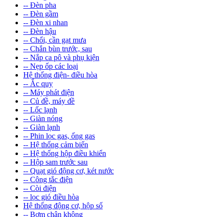
-- Đèn pha
-- Đèn gầm
-- Đèn xi nhan
-- Đèn hậu
-- Chổi, cần gạt mưa
-- Chắn bùn trước, sau
-- Nắp ca pô và phụ kiện
-- Nẹp ốp các loại
Hệ thống điện- điều hòa
-- Ắc quy
-- Máy phát điện
-- Củ đề, máy đề
-- Lốc lạnh
-- Giàn nóng
-- Giàn lạnh
-- Phin lọc gas, ống gas
-- Hệ thống cảm biến
-- Hệ thống hộp điều khiển
-- Hộp sam trước sau
-- Quạt gió động cơ, két nước
-- Công tắc điện
-- Còi điện
-- lọc gió điều hòa
Hệ thống động cơ, hộp số
-- Bơm chân không