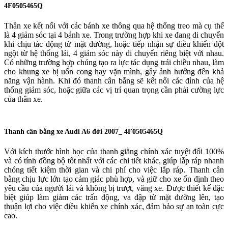
4F0505465Q
Thân xe kết nối với các bánh xe thông qua hệ thống treo mà cụ thể
là 4 giảm sóc tại 4 bánh xe. Trong trường hợp khi xe đang di chuyển
khi chịu tác động từ mặt đường, hoặc tiếp nhận sự điều khiển đột
ngột từ hệ thống lái, 4 giảm sóc này di chuyển riêng biệt với nhau.
Có những trường hợp chúng tạo ra lực tác dụng trái chiều nhau, làm
cho khung xe bị uốn cong hay vặn mình, gây ảnh hưởng đến khả
năng vận hành. Khi đó thanh cân bằng sẽ kết nối các đỉnh của hệ
thống giảm sóc, hoặc giữa các vị trí quan trọng cần phải cường lực
của thân xe.
Thanh cân bằng xe Audi A6 đời 2007_ 4F0505465Q
Với kích thước hình học của thanh giằng chính xác tuyệt đối 100%
và có tính đồng bộ tốt nhất với các chi tiết khác, giúp lắp ráp nhanh
chóng tiết kiệm thời gian và chi phí cho việc lắp ráp. Thanh cân
bằng chịu lực lớn tạo cảm giác phù hợp, và giữ cho xe ổn định theo
yêu cầu của người lái và không bị trượt, văng xe. Được thiết kế đặc
biệt giúp làm giảm các trấn động, va đập từ mặt đường lên, tạo
thuận lợi cho việc điều khiển xe chính xác, đảm bảo sự an toàn cực
cao.