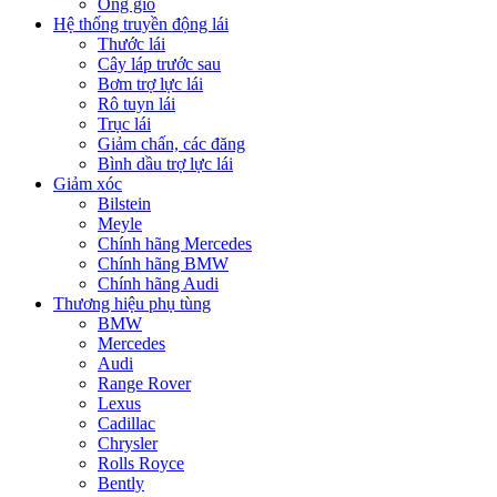
Ống gió
Hệ thống truyền động lái
Thước lái
Cây láp trước sau
Bơm trợ lực lái
Rô tuyn lái
Trục lái
Giảm chấn, các đăng
Bình dầu trợ lực lái
Giảm xóc
Bilstein
Meyle
Chính hãng Mercedes
Chính hãng BMW
Chính hãng Audi
Thương hiệu phụ tùng
BMW
Mercedes
Audi
Range Rover
Lexus
Cadillac
Chrysler
Rolls Royce
Bently