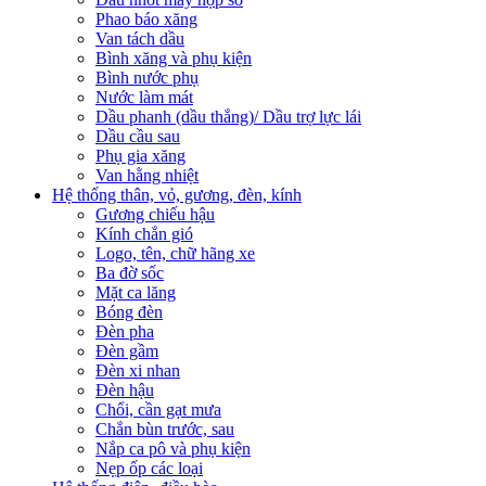
Phao báo xăng
Van tách dầu
Bình xăng và phụ kiện
Bình nước phụ
Nước làm mát
Dầu phanh (dầu thắng)/ Dầu trợ lực lái
Dầu cầu sau
Phụ gia xăng
Van hằng nhiệt
Hệ thống thân, vỏ, gương, đèn, kính
Gương chiếu hậu
Kính chắn gió
Logo, tên, chữ hãng xe
Ba đờ sốc
Mặt ca lăng
Bóng đèn
Đèn pha
Đèn gầm
Đèn xi nhan
Đèn hậu
Chổi, cần gạt mưa
Chắn bùn trước, sau
Nắp ca pô và phụ kiện
Nẹp ốp các loại