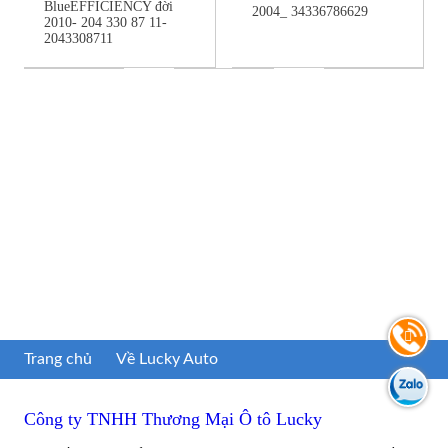
BlueEFFICIENCY đời
2004_ 34336786629
2010- 204 330 87 11-
2043308711
Trang chủ
Về Lucky Auto
Công ty TNHH Thương Mại Ô tô Lucky