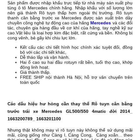
Sản phẩm được nhập khẩu trực tiếp từ nhà máy sản xuất phụ
tùng ô tô Mercedes chính hãng. Nhập khẩu với số lượng lớn
nên giá thành Rô tuyn thấp hơn ngoài thị trường. Rô tuyn
thanh cân bằng trước xe Mercedes được sản xuất trên dây
chuyền công nghệ tự động cao của hãng
Mercedes
và các đối
tác, chuyên gia hàng đầu về cơ khí của hãng, tay nghề kỹ sư
cao.Vật liệu là loại hợp kim đặc biệt, rất cứng và bền. Không bị
cong vênh, bẻ gãy khi chịu lực lớn.
Kết cấu các chi tiết hình học chính xác tuyệt đối, đồng
bộ với các chi tiết khác,
Dễ tháo lắp và vận hành.
Hai ổ cao su hai đầu rotuyn rất bền, tuổi thọ cao, khớp
động linh hoạt.
Giá thành thấp.
FREE SHIP nội thành Hà Nội, hỗ trợ vân chuyển trên
toàn quốc
Các dấu hiệu hư hỏng cần thay thế Rô tuyn cân bằng
trước trái xe Mercedes GL500/550 4matic đời 2014_
1663200789_ 1663201100
Nhưng thật không may vì rô tuyn này không thể sử dụng mãi
mãi, cũng giống như Càng I, Càng Cong, Càng xoắn... theo
thời gian hai đầu ổ cao su sẽ bị lão hóa. Lúc đó cử động của