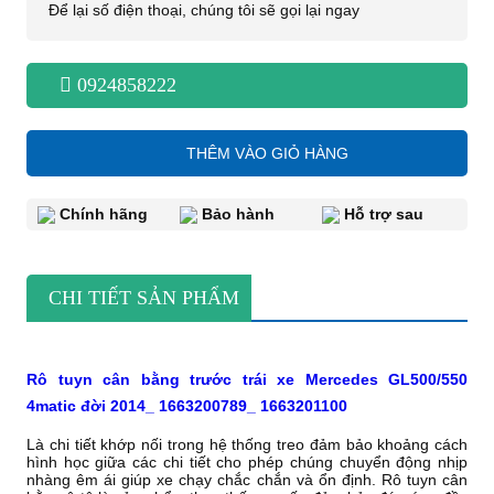
Để lại số điện thoại, chúng tôi sẽ gọi lại ngay
0924858222
THÊM VÀO GIỎ HÀNG
Chính hãng
Bảo hành
Hỗ trợ sau
CHI TIẾT SẢN PHẨM
Rô tuyn cân bằng trước trái xe Mercedes GL500/550
4matic đời 2014_ 1663200789_ 1663201100
Là chi tiết khớp nối trong hệ thống treo đảm bảo khoảng cách
hình học giữa các chi tiết cho phép chúng chuyển động nhịp
nhàng êm ái giúp xe chạy chắc chắn và ổn định. Rô tuyn cân