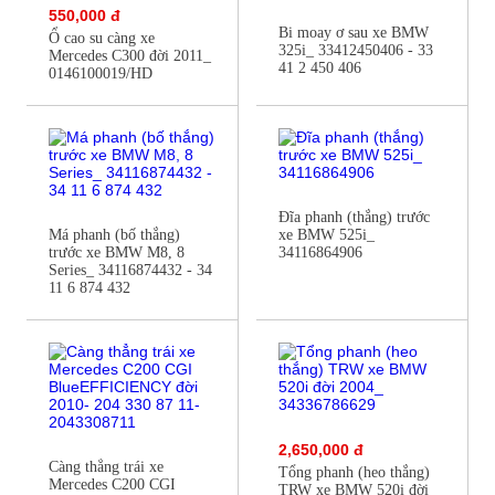
550,000 đ
Bi moay ơ sau xe BMW
Ổ cao su càng xe
325i_ 33412450406 - 33
Mercedes C300 đời 2011_
41 2 450 406
0146100019/HD
Đĩa phanh (thắng) trước
Má phanh (bố thắng)
xe BMW 525i_
trước xe BMW M8, 8
34116864906
Series_ 34116874432 - 34
11 6 874 432
2,650,000 đ
Càng thẳng trái xe
Tổng phanh (heo thắng)
Mercedes C200 CGI
TRW xe BMW 520i đời