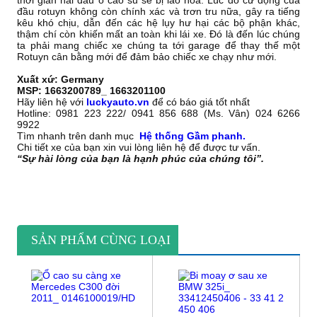
đầu rotuyn không còn chính xác và trơn tru nữa, gây ra tiếng
kêu khó chịu, dẫn đến các hệ lụy hư hại các bộ phận khác,
thậm chí còn khiến mất an toàn khi lái xe. Đó là đến lúc chúng
ta phải mang chiếc xe chúng ta tới garage để thay thế một
Rotuyn cân bằng mới để đảm bảo chiếc xe chạy như mới.
Xuất xứ: Germany
MSP: 1663200789_ 1663201100
Hãy liên hệ với
luckyauto.vn
để có báo giá tốt nhất
Hotline: 0981 223 222/ 0941 856 688 (Ms. Vân) 024 6266
9922
Tìm nhanh trên danh mục
Hệ thống Gầm phanh.
Chi tiết xe của bạn xin vui lòng liên hệ để được tư vấn.
“Sự hài lòng của bạn là hạnh phúc của chúng tôi”.
SẢN PHẨM CÙNG LOẠI