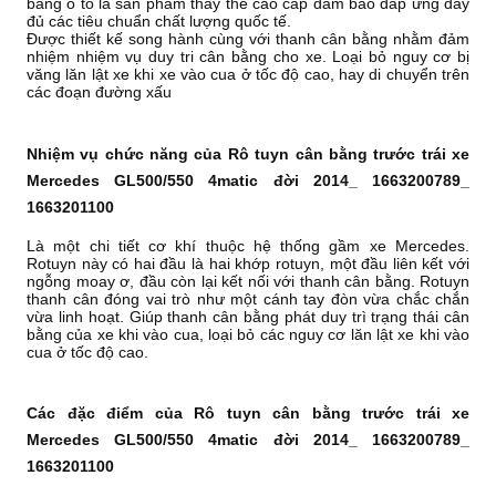
bằng ô tô là sản phẩm thay thế cao cấp đảm bảo đáp ứng đầy
đủ các tiêu chuẩn chất lượng quốc tế.
Được thiết kế song hành cùng với thanh cân bằng nhằm đảm
nhiệm nhiệm vụ duy tri cân bằng cho xe. Loại bỏ nguy cơ bị
văng lăn lật xe khi xe vào cua ở tốc độ cao, hay di chuyển trên
các đoạn đường xấu
Nhiệm vụ chức năng của Rô tuyn cân bằng trước trái xe
Mercedes GL500/550 4matic đời 2014_ 1663200789_
1663201100
Là một chi tiết cơ khí thuộc hệ thống gầm xe Mercedes.
Rotuyn này có hai đầu là hai khớp rotuyn, một đầu liên kết với
ngỗng moay ơ, đầu còn lại kết nối với thanh cân bằng. Rotuyn
thanh cân đóng vai trò như một cánh tay đòn vừa chắc chắn
vừa linh hoạt. Giúp thanh cân bằng phát duy trì trạng thái cân
bằng của xe khi vào cua, loại bỏ các nguy cơ lăn lật xe khi vào
cua ở tốc độ cao.
Các đặc điểm của Rô tuyn cân bằng trước trái xe
Mercedes GL500/550 4matic đời 2014_ 1663200789_
1663201100