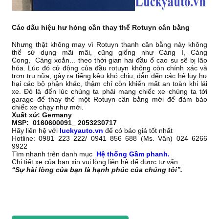
Các dấu hiệu hư hỏng cần thay thế Rotuyn cân bằng
Nhưng thật không may vì Rotuyn thanh cân bằng này không
thể sử dụng mãi mãi, cũng giống như Càng I, Càng
Cong, Càng xoắn... theo thời gian hai đầu ổ cao su sẽ bị lão
hóa. Lúc đó cử động của đầu rotuyn không còn chính xác và
trơn tru nữa, gây ra tiếng kêu khó chịu, dẫn đến các hệ lụy hư
hại các bộ phận khác, thậm chí còn khiến mất an toàn khi lái
xe. Đó là đến lúc chúng ta phải mang chiếc xe chúng ta tới
garage để thay thế một Rotuyn cân bằng mới để đảm bảo
chiếc xe chạy như mới.
Xuất xứ: Germany
MSP: 0160600091_ 2053230717
Hãy liên hệ với
luckyauto.vn
để có báo giá tốt nhất
Hotline: 0981 223 222/ 0941 856 688 (Ms. Vân) 024 6266
9922
Tìm nhanh trên danh mục
Hệ thống Gầm phanh.
Chi tiết xe của bạn xin vui lòng liên hệ để được tư vấn.
“Sự hài lòng của bạn là hạnh phúc của chúng tôi”.