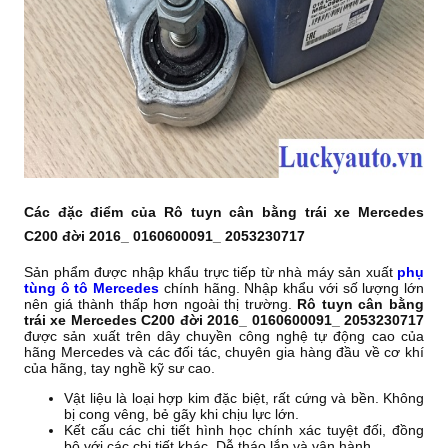
Các đặc điểm của Rô tuyn cân bằng trái xe Mercedes
C200 đời 2016_ 0160600091_ 2053230717
Sản phẩm được nhập khẩu trực tiếp từ nhà máy sản xuất
phụ
tùng ô tô Mercedes
chính hãng. Nhập khẩu với số lượng lớn
nên giá thành thấp hơn ngoài thị trường.
Rô tuyn cân bằng
trái xe Mercedes C200 đời 2016_ 0160600091_ 2053230717
được sản xuất trên dây chuyền công nghệ tự động cao của
hãng Mercedes và các đối tác, chuyên gia hàng đầu về cơ khí
của hãng, tay nghề kỹ sư cao.
Vật liệu là loại hợp kim đặc biệt, rất cứng và bền. Không
bị cong vêng, bẻ gãy khi chịu lực lớn.
Kết cấu các chi tiết hình học chính xác tuyệt đối, đồng
bộ với các chi tiết khác, Dễ tháo lắp và vận hành.