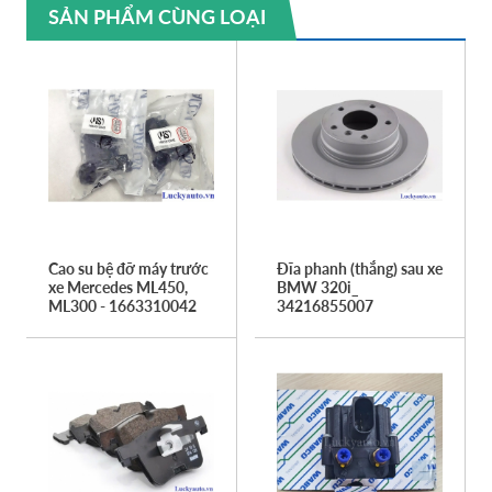
SẢN PHẨM CÙNG LOẠI
Cao su bệ đỡ máy trước
Đĩa phanh (thắng) sau xe
xe Mercedes ML450,
BMW 320i_
ML300 - 1663310042
34216855007