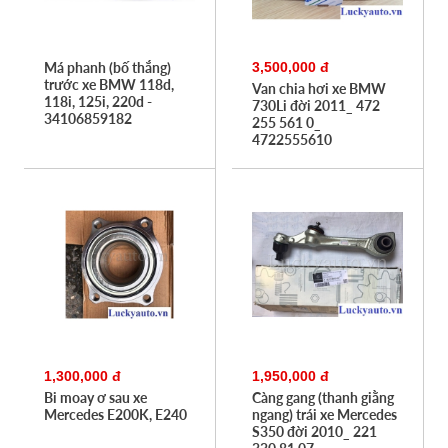
Má phanh (bố thắng)
3,500,000 đ
trước xe BMW 118d,
Van chia hơi xe BMW
118i, 125i, 220d -
730Li đời 2011_ 472
34106859182
255 561 0_
4722555610
1,300,000 đ
1,950,000 đ
Bi moay ơ sau xe
Càng gang (thanh giằng
Mercedes E200K, E240
ngang) trái xe Mercedes
S350 đời 2010_ 221