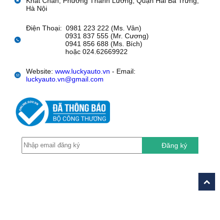
Khát Chân, Phường Thanh Lương, Quận Hai Bà Trưng,
Hà Nội
Điện Thoại: 0981 223 222 (Ms. Vân)
0931 837 555 (Mr. Cương)
0941 856 688 (Ms. Bích)
hoặc 024.62669922
Website:
www.luckyauto.vn
- Email:
luckyauto.vn@gmail.com
Đăng ký