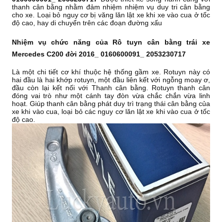
thanh cân bằng nhằm đảm nhiệm nhiệm vụ duy tri cân bằng
cho xe. Loại bỏ nguy cơ bị văng lăn lật xe khi xe vào cua ở tốc
độ cao, hay di chuyển trên các đoạn đường xấu
Nhiệm vụ chức năng của Rô tuyn cân bằng trái xe
Mercedes C200 đời 2016_ 0160600091_ 2053230717
Là một chi tiết cơ khí thuộc hệ thống gầm xe. Rotuyn này có
hai đầu là hai khớp rotuyn, một đầu liên kết với ngỗng moay ơ,
đầu còn lại kết nối với Thanh cân bằng. Rotuyn thanh cân
đóng vai trò như một cánh tay đòn vừa chắc chắn vừa linh
hoạt. Giúp thanh cân bằng phát duy trì trạng thái cân bằng của
xe khi vào cua, loại bỏ các nguy cơ lăn lật xe khi vào cua ở tốc
độ cao.