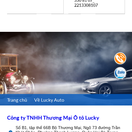
330 81 07_
2213308107
Trang chủ
Về Lucky Auto
Công ty TNHH Thương Mại Ô tô Lucky
Số B1, tập thể 66B Bộ Thương Mại, Ngõ 73 đường Trần