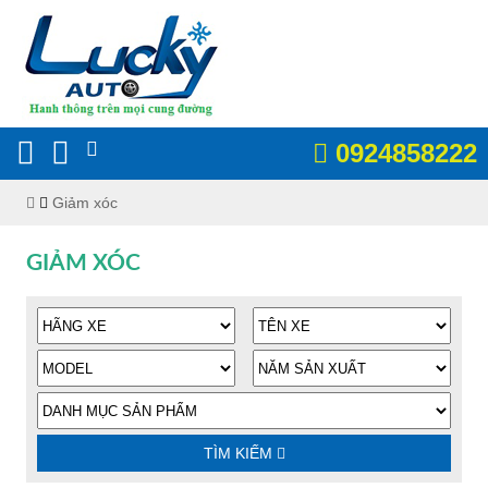
0924858222
Giảm xóc
GIẢM XÓC
TÌM KIẾM