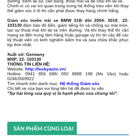
đường. Đem lại sự, cân bằng, thoải mái và dễ chịu khi lái xe.
Chính vì có vai trò quan trọng trong hệ thống treo nên khi thay
thế giảm xóc ô tô thì cần phải được thay hàng chính hãng.
Giảm xóc trước trái xe BMW 318i đời 2004- 2018_ 22-
103130
đảm bảo độ bền, giảm tiếng ồn và chống sự mài mòn,
tạo sự thoải mái khi lái xe trên đường. Và khi thay thế thì cần
mang xe đến trung tâm hãng hoặc garage uy tín tin cậy để các
kỹ thuật viên có kinh nghiệm kiểm tra và sửa chữa khắc phục
kịp thời nhất.
Xuất xứ: Germany
MSP: 22- 103130
THÔNG TIN LIÊN HỆ:
Website:
http://luckyauto.vn/
Hotline: 0941 856 688/ 092 8888 198 (Ms Vân) hoặc
02462669922
Tìm nhanh trên danh mục:
Hệ thống Giảm xóc
Chi tiết xe của bạn vui lòng liên hệ để được tư vấn
"Sự hài lòng của quý vị là hạnh phúc của chúng tôi".
SẢN PHẨM CÙNG LOẠI