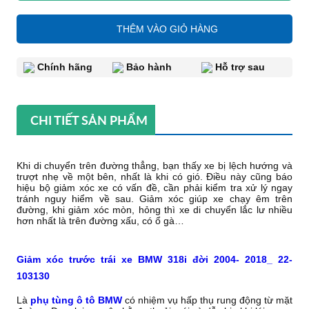
THÊM VÀO GIỎ HÀNG
Chính hãng
Bảo hành
Hỗ trợ sau
CHI TIẾT SẢN PHẨM
Khi di chuyển trên đường thẳng, bạn thấy xe bị lệch hướng và
trượt nhẹ về một bên, nhất là khi có gió. Điều này cũng báo
hiệu bộ giảm xóc xe có vấn đề, cần phải kiểm tra xử lý ngay
tránh nguy hiểm về sau. Giảm xóc giúp xe chạy êm trên
đường, khi giảm xóc mòn, hỏng thì xe di chuyển lắc lư nhiều
hơn nhất là trên đường xấu, có ổ gà…
Giảm xóc trước trái xe BMW 318i đời 2004- 2018_ 22-
103130
Là
phụ tùng ô tô BMW
có nhiệm vụ hấp thụ rung động từ mặt