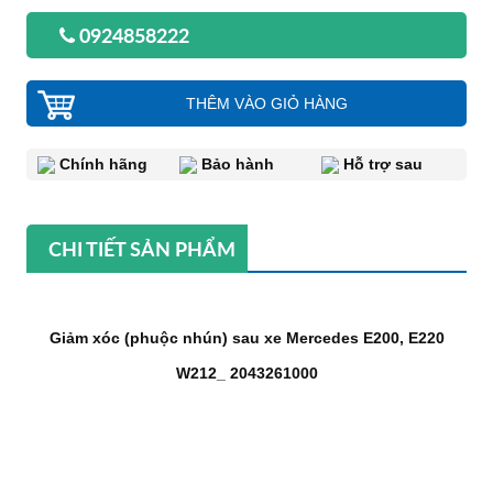
0924858222
THÊM VÀO GIỎ HÀNG
Chính hãng
Bảo hành
Hỗ trợ sau
CHI TIẾT SẢN PHẨM
Giảm xóc (phuộc nhún) sau xe Mercedes E200, E220
W212_ 2043261000