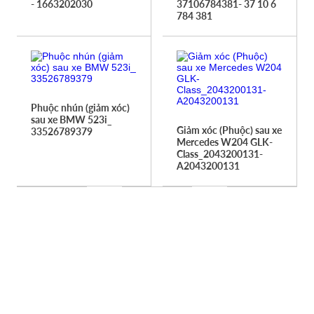
- 1663202030
37106784381- 37 10 6
784 381
Phuộc nhún (giảm xóc)
sau xe BMW 523i_
Giảm xóc (Phuộc) sau xe
33526789379
Mercedes W204 GLK-
Class_2043200131-
A2043200131