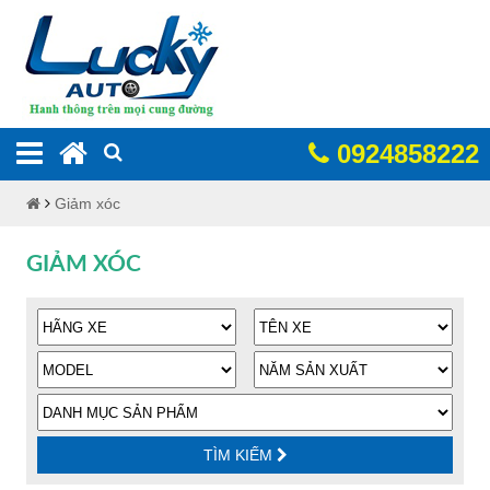
0924858222
Giảm xóc
GIẢM XÓC
TÌM KIẾM