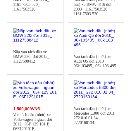
1161 7503 520_
hút) xe BMW 318i đời
11617503520
2003_ 11617503520_
1161 7503 520
Nắp van tách dầu xe
BMW 320i đời 2015_
Van tách dầu (nhớt) xe
11127588412
Audi Q5 đời 2010_
06k103495_ 06k 103 495
1,500,000VNĐ
Van tách dầu (nhớt) xe
Mercedes E300 đời 2011_
Van tách dầu (nhớt) xe
272 016 01 34_
Volkswagen Tiguan đời
2720160134
2012_ 06F 129 101 E_
06F129101E