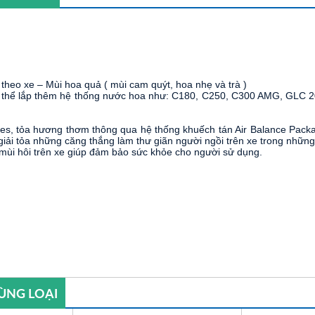
 theo xe – Mùi hoa quả ( mùi cam quýt, hoa nhẹ và trà )
thể lắp thêm hệ thống nước hoa như: C180, C250, C300 AMG, GLC 200
, tỏa hương thơm thông qua hệ thống khuếch tán Air Balance Package 
 giải tỏa những căng thắng làm thư giãn người ngồi trên xe trong những
 mùi hôi trên xe giúp đảm bảo sức khỏe cho người sử dụng.
ÙNG LOẠI