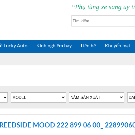
“Phụ tùng xe sang uy t
ề Lucky Auto
Kinh nghiệm hay
Liên hệ
Khuyến mại
FREEDSIDE MOOD 222 899 06 00_ 2289906