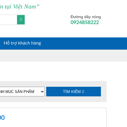
ín tại Việt Nam”
0
Đường dây nóng
0924858222
Hỗ trợ khách hàng
TÌM KIẾM
00