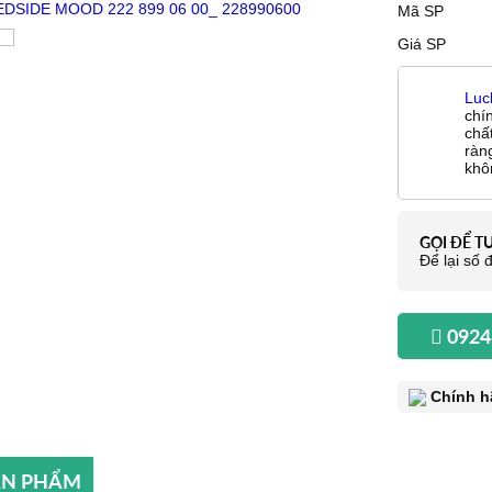
Mã SP
Giá SP
Luc
chí
chấ
ràn
khô
GỌI ĐỂ T
Để lại số đ
0924
Chính h
SẢN PHẨM