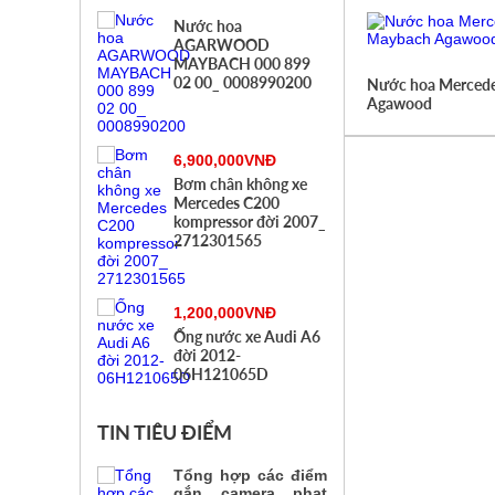
Nước hoa
AGARWOOD
MAYBACH 000 899
02 00_ 0008990200
Nước hoa Merced
Agawood
6,900,000VNĐ
Bơm chân không xe
Mercedes C200
kompressor đời 2007_
2712301565
1,200,000VNĐ
Ống nước xe Audi A6
đời 2012-
06H121065D
TIN TIÊU ĐIỂM
Tổng hợp các điểm
gắn camera phạt