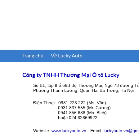
Trang chủ
Về Lucky Auto
Công ty TNHH Thương Mại Ô tô Lucky
Số B1, tập thể 66B Bộ Thương Mại, Ngõ 73 đường Tr
Phường Thanh Lương, Quận Hai Bà Trưng, Hà Nội
Điện Thoại: 0981 223 222 (Ms. Vân)
0931 837 555 (Mr. Cương)
0941 856 688 (Ms. Bích)
hoặc 024.62669922
Website:
www.luckyauto.vn
- Email:
luckyauto.vn@gm