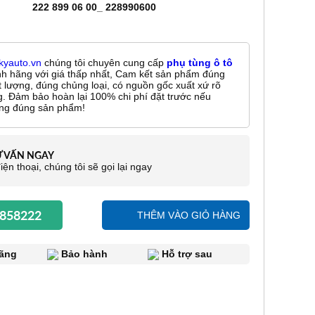
222 899 06 00_ 228990600
kyauto.vn
chúng tôi chuyên cung cấp
phụ tùng ô tô
nh hãng với giá thấp nhất, Cam kết sản phẩm đúng
t lượng, đúng chủng loại, có nguồn gốc xuất xứ rõ
g. Đảm bảo hoàn lại 100% chi phí đặt trước nếu
ng đúng sản phẩm!
Ư VẤN NGAY
iện thoại, chúng tôi sẽ gọi lại ngay
858222
THÊM VÀO GIỎ HÀNG
ãng
Bảo hành
Hỗ trợ sau