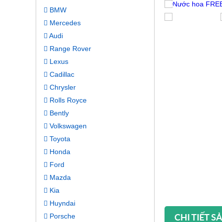
BMW
Mercedes
Audi
Range Rover
Lexus
Cadillac
Chrysler
Rolls Royce
Bently
Volkswagen
Toyota
Honda
Ford
Mazda
Kia
Huyndai
CHI TIẾT 
Porsche