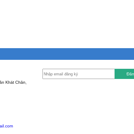
Đăn
ần Khát Chân,
ail.com