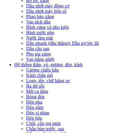
Bộ lọc xăng
Dầu nhớt máy động cơ
Dầu nhớt máy hộp số
Phao báo xăng
Van tách dầu
Bình xăng và phụ kiện
Bình nước phụ
Nước làm mát
Dầu phanh (dầu thắng)/ Dầu trợ lực lái
Dầu cầu sau
Phụ gia xăng
Van hằng nhiệt
Hệ thống thân, vỏ, gương, đèn, kính
Gương chiếu hậu
Kính chắn gió
Logo, tên, chữ hãng xe
Ba đờ sốc
Mặt ca lăng
Bóng đèn
Đèn pha
Đèn gầm
Đèn xi nhan
Đèn hậu
Chổi, cần gạt mưa
Chắn bùn trước, sau