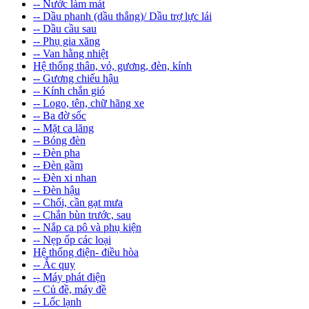
-- Nước làm mát
-- Dầu phanh (dầu thắng)/ Dầu trợ lực lái
-- Dầu cầu sau
-- Phụ gia xăng
-- Van hằng nhiệt
Hệ thống thân, vỏ, gương, đèn, kính
-- Gương chiếu hậu
-- Kính chắn gió
-- Logo, tên, chữ hãng xe
-- Ba đờ sốc
-- Mặt ca lăng
-- Bóng đèn
-- Đèn pha
-- Đèn gầm
-- Đèn xi nhan
-- Đèn hậu
-- Chổi, cần gạt mưa
-- Chắn bùn trước, sau
-- Nắp ca pô và phụ kiện
-- Nẹp ốp các loại
Hệ thống điện- điều hòa
-- Ắc quy
-- Máy phát điện
-- Củ đề, máy đề
-- Lốc lạnh