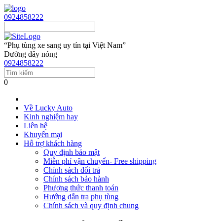
0924858222
“Phụ tùng xe sang uy tín tại Việt Nam”
Đường dây nóng
0924858222
0
Về Lucky Auto
Kinh nghiệm hay
Liên hệ
Khuyến mại
Hỗ trợ khách hàng
Quy định bảo mật
Miễn phí vận chuyển- Free shipping
Chính sách đổi trả
Chính sách bảo hành
Phương thức thanh toán
Hướng dẫn tra phụ tùng
Chính sách và quy định chung