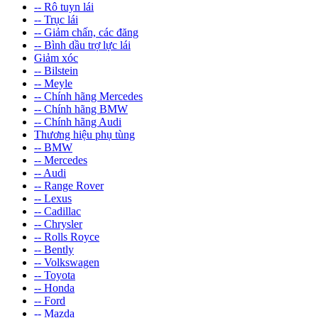
-- Rô tuyn lái
-- Trục lái
-- Giảm chấn, các đăng
-- Bình dầu trợ lực lái
Giảm xóc
-- Bilstein
-- Meyle
-- Chính hãng Mercedes
-- Chính hãng BMW
-- Chính hãng Audi
Thương hiệu phụ tùng
-- BMW
-- Mercedes
-- Audi
-- Range Rover
-- Lexus
-- Cadillac
-- Chrysler
-- Rolls Royce
-- Bently
-- Volkswagen
-- Toyota
-- Honda
-- Ford
-- Mazda