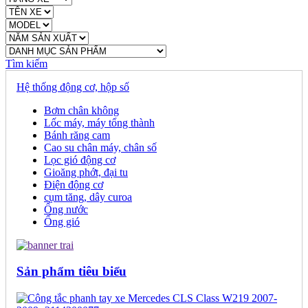
Tìm kiếm
Hệ thống động cơ, hộp số
Bơm chân không
Lốc máy, máy tổng thành
Bánh răng cam
Cao su chân máy, chân số
Lọc gió động cơ
Gioăng phớt, đại tu
Điện động cơ
cụm tăng, dây curoa
Ống nước
Ống gió
Sản phẩm tiêu biểu