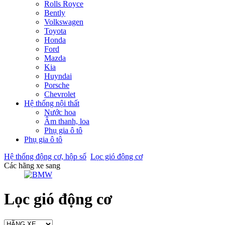
Rolls Royce
Bently
Volkswagen
Toyota
Honda
Ford
Mazda
Kia
Huyndai
Porsche
Chevrolet
Hệ thống nội thất
Nước hoa
Âm thanh, loa
Phụ gia ô tô
Phụ gia ô tô
Hệ thống động cơ, hộp số
Lọc gió động cơ
Các hãng xe sang
Lọc gió động cơ