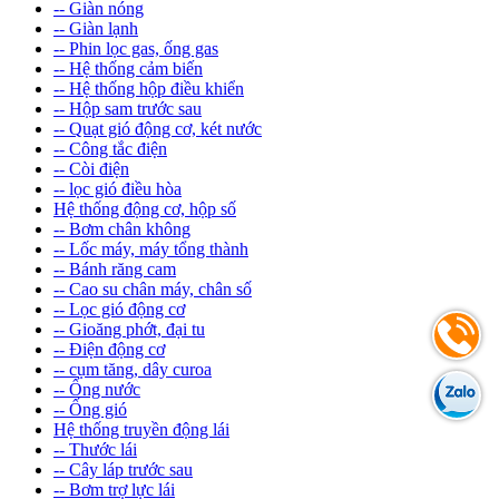
-- Giàn nóng
-- Giàn lạnh
-- Phin lọc gas, ống gas
-- Hệ thống cảm biến
-- Hệ thống hộp điều khiển
-- Hộp sam trước sau
-- Quạt gió động cơ, két nước
-- Công tắc điện
-- Còi điện
-- lọc gió điều hòa
Hệ thống động cơ, hộp số
-- Bơm chân không
-- Lốc máy, máy tổng thành
-- Bánh răng cam
-- Cao su chân máy, chân số
-- Lọc gió động cơ
-- Gioăng phớt, đại tu
-- Điện động cơ
-- cụm tăng, dây curoa
-- Ống nước
-- Ống gió
Hệ thống truyền động lái
-- Thước lái
-- Cây láp trước sau
-- Bơm trợ lực lái