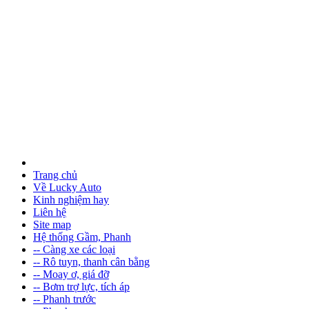
Trang chủ
Về Lucky Auto
Kinh nghiệm hay
Liên hệ
Site map
Hệ thống Gầm, Phanh
-- Càng xe các loại
-- Rô tuyn, thanh cân bằng
-- Moay ơ, giá đỡ
-- Bơm trợ lực, tích áp
-- Phanh trước