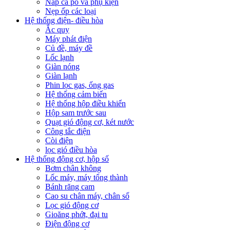
Nắp ca pô và phụ kiện
Nẹp ốp các loại
Hệ thống điện- điều hòa
Ắc quy
Máy phát điện
Củ đề, máy đề
Lốc lạnh
Giàn nóng
Giàn lạnh
Phin lọc gas, ống gas
Hệ thống cảm biến
Hệ thống hộp điều khiển
Hộp sam trước sau
Quạt gió động cơ, két nước
Công tắc điện
Còi điện
lọc gió điều hòa
Hệ thống động cơ, hộp số
Bơm chân không
Lốc máy, máy tổng thành
Bánh răng cam
Cao su chân máy, chân số
Lọc gió động cơ
Gioăng phớt, đại tu
Điện động cơ