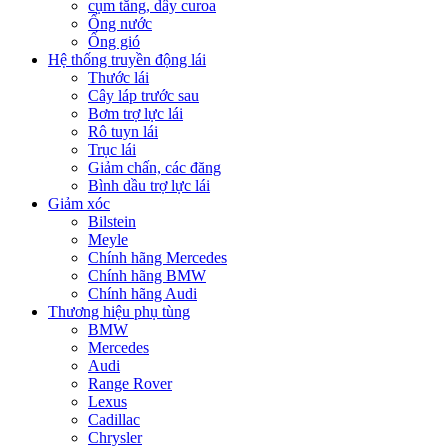
cụm tăng, dây curoa
Ống nước
Ống gió
Hệ thống truyền động lái
Thước lái
Cây láp trước sau
Bơm trợ lực lái
Rô tuyn lái
Trục lái
Giảm chấn, các đăng
Bình dầu trợ lực lái
Giảm xóc
Bilstein
Meyle
Chính hãng Mercedes
Chính hãng BMW
Chính hãng Audi
Thương hiệu phụ tùng
BMW
Mercedes
Audi
Range Rover
Lexus
Cadillac
Chrysler