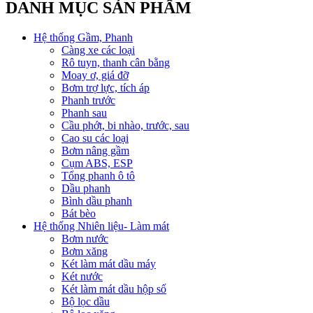
DANH MỤC SẢN PHẨM
Hệ thống Gầm, Phanh
Càng xe các loại
Rô tuyn, thanh cân bằng
Moay ơ, giá đỡ
Bơm trợ lực, tích áp
Phanh trước
Phanh sau
Cầu phớt, bi nhào, trước, sau
Cao su các loại
Bơm nâng gầm
Cụm ABS, ESP
Tổng phanh ô tô
Dầu phanh
Bình dầu phanh
Bát bèo
Hệ thống Nhiên liệu- Làm mát
Bơm nước
Bơm xăng
Két làm mát dầu máy
Két nước
Két làm mát dầu hộp số
Bộ lọc dầu