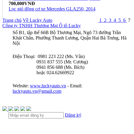
700,000VNĐ
Lọc gió động cơ xe Mercedes GLA250, 2014
Trang chủ
Về Lucky Auto
1
2
3
4
5
6
7
Công ty TNHH Thương Mại Ô tô Lucky
Số B1, tập thể 66B Bộ Thương Mại, Ngõ 73 đường Trần
Khát Chân, Phường Thanh Lương, Quận Hai Bà Trưng, Hà
Nội
Điện Thoại: 0981 223 222 (Ms. Vân)
0931 837 555 (Mr. Cương)
0941 856 688 (Ms. Bích)
hoặc 024.62669922
Website:
www.luckyauto.vn
- Email:
luckyauto.vn@gmail.com
Đăng ký