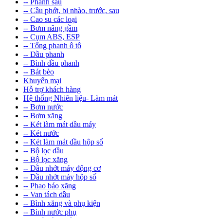
-- Phanh sau
-- Cầu phớt, bi nhào, trước, sau
-- Cao su các loại
-- Bơm nâng gầm
-- Cụm ABS, ESP
-- Tổng phanh ô tô
-- Dầu phanh
-- Bình dầu phanh
-- Bát bèo
Khuyến mại
Hỗ trợ khách hàng
Hệ thống Nhiên liệu- Làm mát
-- Bơm nước
-- Bơm xăng
-- Két làm mát dầu máy
-- Két nước
-- Két làm mát dầu hộp số
-- Bộ lọc dầu
-- Bộ lọc xăng
-- Dầu nhớt máy động cơ
-- Dầu nhớt máy hộp số
-- Phao báo xăng
-- Van tách dầu
-- Bình xăng và phụ kiện
-- Bình nước phụ