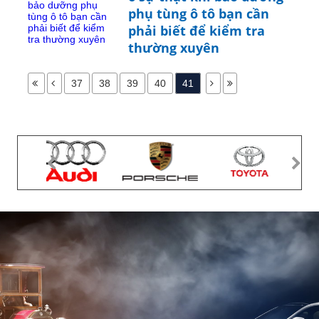
phụ tùng ô tô bạn cần
phải biết để kiểm tra
thường xuyên
37
38
39
40
41