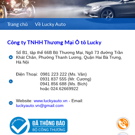
Trang chủ
Về Lucky Auto
Công ty TNHH Thương Mại Ô tô Lucky
Số B1, tập thể 66B Bộ Thương Mại, Ngõ 73 đường Trần
Khát Chân, Phường Thanh Lương, Quận Hai Bà Trưng,
Hà Nội
Điện Thoại: 0981 223 222 (Ms. Vân)
0931 837 555 (Mr. Cương)
0941 856 688 (Ms. Bích)
hoặc 024.62669922
Website:
www.luckyauto.vn
- Email:
luckyauto.vn@gmail.com