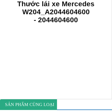
Thước lái xe Mercedes
W204_A2044604600
- 2044604600
SẢN PHẨM CÙNG LOẠI