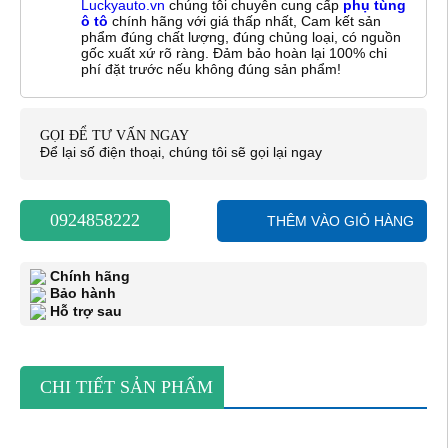
Luckyauto.vn
chúng tôi chuyên cung cấp
phụ tùng
ô tô
chính hãng với giá thấp nhất, Cam kết sản
phẩm đúng chất lượng, đúng chủng loại, có nguồn
gốc xuất xứ rõ ràng. Đảm bảo hoàn lại 100% chi
phí đặt trước nếu không đúng sản phẩm!
GỌI ĐỂ TƯ VẤN NGAY
Để lại số điện thoại, chúng tôi sẽ gọi lại ngay
0924858222
THÊM VÀO GIỎ HÀNG
Chính hãng
Bảo hành
Hỗ trợ sau
CHI TIẾT SẢN PHẨM