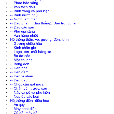
-- Phao báo xăng
-- Van tách dầu
-- Bình xăng và phụ kiện
-- Bình nước phụ
-- Nước làm mát
-- Dầu phanh (dầu thắng)/ Dầu trợ lực lái
-- Dầu cầu sau
-- Phụ gia xăng
-- Van hằng nhiệt
Hệ thống thân, vỏ, gương, đèn, kính
-- Gương chiếu hậu
-- Kính chắn gió
-- Logo, tên, chữ hãng xe
-- Ba đờ sốc
-- Mặt ca lăng
-- Bóng đèn
-- Đèn pha
-- Đèn gầm
-- Đèn xi nhan
-- Đèn hậu
-- Chổi, cần gạt mưa
-- Chắn bùn trước, sau
-- Nắp ca pô và phụ kiện
-- Nẹp ốp các loại
Hệ thống điện- điều hòa
-- Ắc quy
-- Máy phát điện
-- Củ đề, máy đề