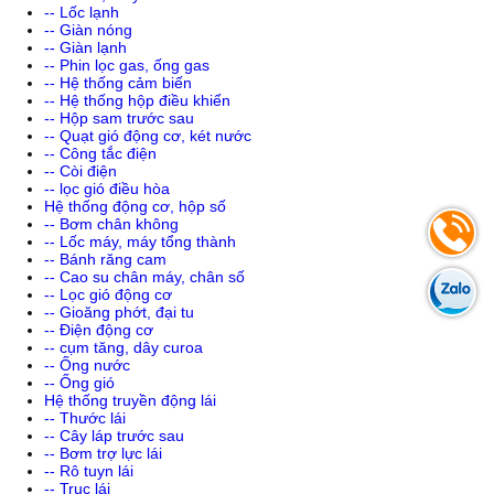
-- Lốc lạnh
-- Giàn nóng
-- Giàn lạnh
-- Phin lọc gas, ống gas
-- Hệ thống cảm biến
-- Hệ thống hộp điều khiển
-- Hộp sam trước sau
-- Quạt gió động cơ, két nước
-- Công tắc điện
-- Còi điện
-- lọc gió điều hòa
Hệ thống động cơ, hộp số
-- Bơm chân không
-- Lốc máy, máy tổng thành
-- Bánh răng cam
-- Cao su chân máy, chân số
-- Lọc gió động cơ
-- Gioăng phớt, đại tu
-- Điện động cơ
-- cụm tăng, dây curoa
-- Ống nước
-- Ống gió
Hệ thống truyền động lái
-- Thước lái
-- Cây láp trước sau
-- Bơm trợ lực lái
-- Rô tuyn lái
-- Trục lái