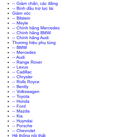
-- Giảm chấn, các đăng
-- Bình dầu trợ lực lái
Giảm xóc
-- Bilstein
-- Meyle
-- Chính hãng Mercedes
-- Chính hãng BMW
-- Chính hãng Audi
Thương hiệu phụ tùng
-- BMW
-- Mercedes
-- Audi
-- Range Rover
-- Lexus
-- Cadillac
-- Chrysler
-- Rolls Royce
-- Bently
-- Volkswagen
-- Toyota
-- Honda
-- Ford
-- Mazda
-- Kia
-- Huyndai
-- Porsche
-- Chevrolet
Hệ thống nội thất