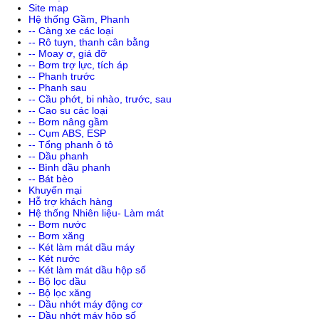
Site map
Hệ thống Gầm, Phanh
-- Càng xe các loại
-- Rô tuyn, thanh cân bằng
-- Moay ơ, giá đỡ
-- Bơm trợ lực, tích áp
-- Phanh trước
-- Phanh sau
-- Cầu phớt, bi nhào, trước, sau
-- Cao su các loại
-- Bơm nâng gầm
-- Cụm ABS, ESP
-- Tổng phanh ô tô
-- Dầu phanh
-- Bình dầu phanh
-- Bát bèo
Khuyến mại
Hỗ trợ khách hàng
Hệ thống Nhiên liệu- Làm mát
-- Bơm nước
-- Bơm xăng
-- Két làm mát dầu máy
-- Két nước
-- Két làm mát dầu hộp số
-- Bộ lọc dầu
-- Bộ lọc xăng
-- Dầu nhớt máy động cơ
-- Dầu nhớt máy hộp số