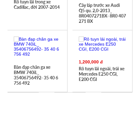
Rô tuyn lái trong xe
Cây láp trước xe Audi
Cadillac, đời 2007-2014
Q5 qu. 2,0-2013_
8R0407271BX- 8R0 407
271 BX
1,200,000 đ
Bàn đạp chân ga xe
Rô tuyn lái ngoài, trái xe
BMW 740iL_
Mercedes E250 CGI,
35406756492- 35 40 6
E200 CGI
756 492