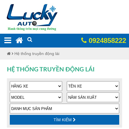
0924858222
Hệ thống truyền động lái
HỆ THỐNG TRUYỀN ĐỘNG LÁI
TÌM KIẾM