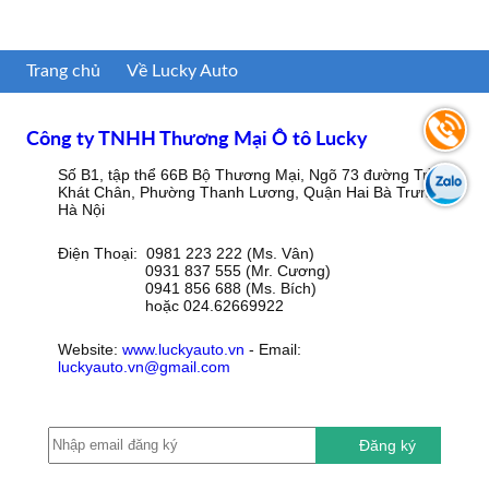
Trang chủ
Về Lucky Auto
Công ty TNHH Thương Mại Ô tô Lucky
Số B1, tập thể 66B Bộ Thương Mại, Ngõ 73 đường Trần
Khát Chân, Phường Thanh Lương, Quận Hai Bà Trưng,
Hà Nội
Điện Thoại: 0981 223 222 (Ms. Vân)
0931 837 555 (Mr. Cương)
0941 856 688 (Ms. Bích)
hoặc 024.62669922
Website:
www.luckyauto.vn
- Email:
luckyauto.vn@gmail.com
Đăng ký