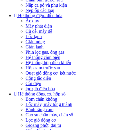
Nắp ca pô và phụ kiện
Nẹp ốp các loại
Hệ thống điện- điều hòa
Ắc quy
Máy phát điện
Củ đề, máy đề
Lốc lạnh
Giàn nóng
Giàn lạnh
Phin lọc gas, ống gas
Hệ thống cảm biến
Hệ thống hộp điều khiển
Hộp sam trước sau
Quạt gió động cơ, két nước
Công tắc điện
Còi điện
lọc gió điều hòa
Hệ thống động cơ, hộp số
Bơm chân không
Lốc máy, máy tổng thành
Bánh răng cam
Cao su chân máy, chân số
Lọc gió động cơ
Gioăng phớt, đại tu