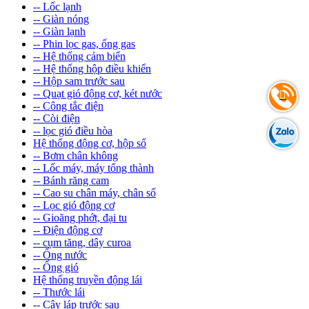
-- Lốc lạnh
-- Giàn nóng
-- Giàn lạnh
-- Phin lọc gas, ống gas
-- Hệ thống cảm biến
-- Hệ thống hộp điều khiển
-- Hộp sam trước sau
-- Quạt gió động cơ, két nước
-- Công tắc điện
-- Còi điện
-- lọc gió điều hòa
Hệ thống động cơ, hộp số
-- Bơm chân không
-- Lốc máy, máy tổng thành
-- Bánh răng cam
-- Cao su chân máy, chân số
-- Lọc gió động cơ
-- Gioăng phớt, đại tu
-- Điện động cơ
-- cụm tăng, dây curoa
-- Ống nước
-- Ống gió
Hệ thống truyền động lái
-- Thước lái
-- Cây láp trước sau