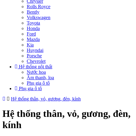
Chrysler
Rolls Royce
Bently
Volkswagen
Toyota
Honda
Ford
Mazda
Kia
Huyndai
Porsche
Chevrolet
Hệ thống nội thất
Nước hoa
Âm thanh, loa
Phụ gia ô tô
Phụ gia ô tô
Hệ thống thân, vỏ, gương, đèn, kính
Hệ thống thân, vỏ, gương, đèn,
kính