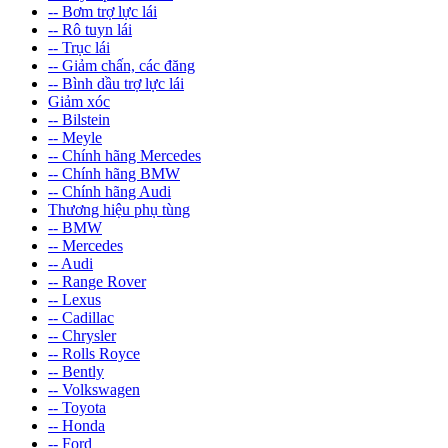
-- Bơm trợ lực lái
-- Rô tuyn lái
-- Trục lái
-- Giảm chấn, các đăng
-- Bình dầu trợ lực lái
Giảm xóc
-- Bilstein
-- Meyle
-- Chính hãng Mercedes
-- Chính hãng BMW
-- Chính hãng Audi
Thương hiệu phụ tùng
-- BMW
-- Mercedes
-- Audi
-- Range Rover
-- Lexus
-- Cadillac
-- Chrysler
-- Rolls Royce
-- Bently
-- Volkswagen
-- Toyota
-- Honda
-- Ford