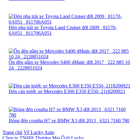
Đèn pha trái xe Toyota Land Cruiser đời 2009_ 81170-
6A051_ 811706A051
Ốp đèn gầm xe Mercedes S400 4Matic đời 2017_ 222 885 10
24_ 2228851024
Đèn cản trước xe Mercedes E300 E350 E550- 2118200921
Bóng đèn cospha H7 xe BMW X3 đời 2013_ 6321 7160 780
Trang chủ
Về Lucky Auto
Công ty TNHH Thương Mại Ô tô Lucky