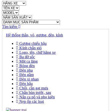
Tìm kiếm
Hệ thống thân, vỏ, gương, đèn, kính
Gương chiếu hậu
Kính chắn gió
Logo, tên, chữ hãng xe
Ba đờ sốc
Mặt ca lăng
Bóng đèn
Đèn pha
Đèn gầm
Đèn xi nhan
Đèn hậu
Chổi, cần gạt mưa
Chắn bùn trước, sau
Nắp ca pô và phụ kiện
Nẹp ốp các loại