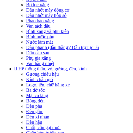
Bộ lọc xăng
Dầu nhớt máy động cơ
Dầu nhớt máy hộp số
Phao báo xăng
Van tách dầu
Bình xăng và phụ kiện
Bình nước phụ
Nước làm mát
Dầu phanh (dầu thắng)/ Dầu trợ lực lái
Dầu cầu sau
Phụ gia xăng
Van hằng nhiệt
Hệ thống thân, vỏ, gương, đèn, kính
Gương chiếu hậu
Kính chắn gió
Logo, tên, chữ hãng xe
Ba đờ sốc
Mặt ca lăng
Bóng đèn
Đèn pha
Đèn gầm
Đèn xi nhan
Đèn hậu
Chổi, cần gạt mưa
Chắn bùn trước, sau