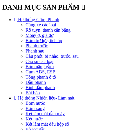
DANH MỤC SẢN PHẨM
Hệ thống Gầm, Phanh
Càng xe các loại
Rô tuyn, thanh cân bằng
Moay ơ, giá đỡ
Bơm trợ lực, tích áp
Phanh trước
Phanh sau
Cầu phớt, bi nhào, trước, sau
Cao su các loại
Bơm nâng gầm
Cụm ABS, ESP
Tổng phanh ô tô
Dầu phanh
Bình dầu phanh
Bát bèo
Hệ thống Nhiên liệu- Làm mát
Bơm nước
Bơm xăng
Két làm mát dầu máy
Két nước
Két làm mát dầu hộp số
Bộ lọc dầu