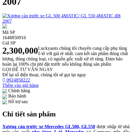
2007
Mã SP
1648850916
Giá SP
2,300,000
Luckyauto chúng tôi chuyên cung cấp phụ tùng
ô tô với giá rẻ nhất. cam kết sán phẩm đúng chất
lượng, đúng chủng loại, có nguồn gốc xuất xứ rõ ràng. Đảm bảo
hoàn lại 100% chi phí đặt trước nếu không đúng sản phẩm
GỌI ĐỂ TƯ VẤN NGAY
Để lại số điện thoại, chúng tôi sẽ gọi lại ngay
0924858222
Thêm vào giỏ hàng
Chính hãng
Bảo hành
Hỗ trợ sau
Chi tiết sản phẩm
Xương cản trước xe Mercedes GL500, GL550
được nhập từ nhà
máy sản xuất
phụ tùng ô tô Mercedes
tại Germany trên dây