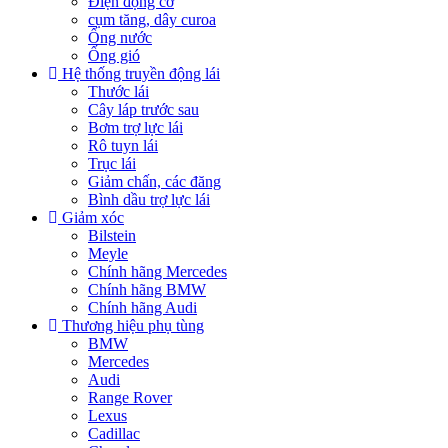
Điện động cơ
cụm tăng, dây curoa
Ống nước
Ống gió
Hệ thống truyền động lái
Thước lái
Cây láp trước sau
Bơm trợ lực lái
Rô tuyn lái
Trục lái
Giảm chấn, các đăng
Bình dầu trợ lực lái
Giảm xóc
Bilstein
Meyle
Chính hãng Mercedes
Chính hãng BMW
Chính hãng Audi
Thương hiệu phụ tùng
BMW
Mercedes
Audi
Range Rover
Lexus
Cadillac