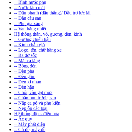
-- Bình nước phụ
-- Nước làm mát
-- Dầu phanh (dầu thắng)/ Dầu trợ lực lái
-- Dầu cầu sau
-- Phụ gia xăng
-- Van hằng nhiệt
Hệ thống thân, vỏ, gương, đèn, kính
-- Gương chiếu hậu
-- Kính chắn gió
-- Logo, tên, chữ hãng xe
-- Ba đờ sốc
-- Mặt ca lăng
-- Bóng đèn
-- Đèn pha
-- Đèn gầm
-- Đèn xi nhan
-- Đèn hậu
-- Chổi, cần gạt mưa
-- Chắn bùn trước, sau
-- Nắp ca pô và phụ kiện
-- Nẹp ốp các loại
Hệ thống điện- điều hòa
-- Ắc quy
-- Máy phát điện
-- Củ đề, máy đề