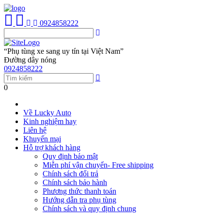
0924858222
“Phụ tùng xe sang uy tín tại Việt Nam”
Đường dây nóng
0924858222
0
Về Lucky Auto
Kinh nghiệm hay
Liên hệ
Khuyến mại
Hỗ trợ khách hàng
Quy định bảo mật
Miễn phí vận chuyển- Free shipping
Chính sách đổi trả
Chính sách bảo hành
Phương thức thanh toán
Hướng dẫn tra phụ tùng
Chính sách và quy định chung