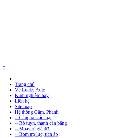
Trang chủ
Về Lucky Auto
Kinh nghiệm hay
Liên hệ
Site map
Hệ thống Gầm, Phanh
-- Càng xe các loại
-- Rô tuyn, thanh cân bằng
-- Moay ơ, giá đỡ
-- Bơm trợ lực, tích áp