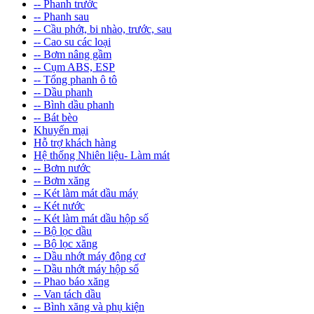
-- Phanh trước
-- Phanh sau
-- Cầu phớt, bi nhào, trước, sau
-- Cao su các loại
-- Bơm nâng gầm
-- Cụm ABS, ESP
-- Tổng phanh ô tô
-- Dầu phanh
-- Bình dầu phanh
-- Bát bèo
Khuyến mại
Hỗ trợ khách hàng
Hệ thống Nhiên liệu- Làm mát
-- Bơm nước
-- Bơm xăng
-- Két làm mát dầu máy
-- Két nước
-- Két làm mát dầu hộp số
-- Bộ lọc dầu
-- Bộ lọc xăng
-- Dầu nhớt máy động cơ
-- Dầu nhớt máy hộp số
-- Phao báo xăng
-- Van tách dầu
-- Bình xăng và phụ kiện