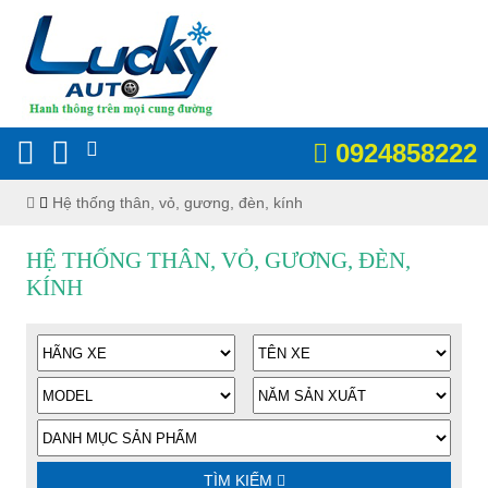
0924858222
Hệ thống thân, vỏ, gương, đèn, kính
HỆ THỐNG THÂN, VỎ, GƯƠNG, ĐÈN,
KÍNH
TÌM KIẾM