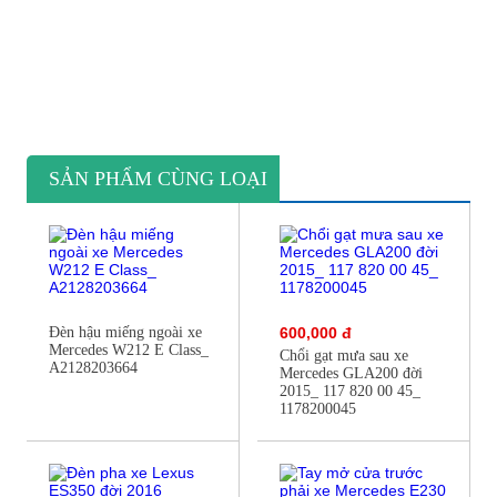
SẢN PHẨM CÙNG LOẠI
Đèn hậu miếng ngoài xe
600,000 đ
Mercedes W212 E Class_
Chổi gạt mưa sau xe
A2128203664
Mercedes GLA200 đời
2015_ 117 820 00 45_
1178200045