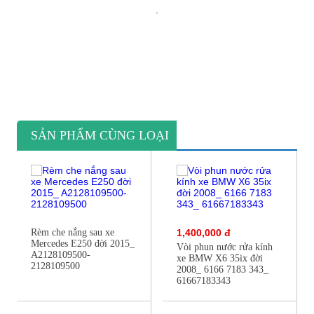
.
SẢN PHẨM CÙNG LOẠI
Rèm che nắng sau xe
1,400,000 đ
Mercedes E250 đời 2015_
Vòi phun nước rửa kính
A2128109500-
xe BMW X6 35ix đời
2128109500
2008_ 6166 7183 343_
61667183343