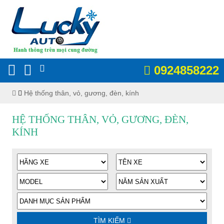
0924858222
Hệ thống thân, vỏ, gương, đèn, kính
HỆ THỐNG THÂN, VỎ, GƯƠNG, ĐÈN,
KÍNH
TÌM KIẾM