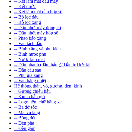
-- Két làm mát dầu máy
-- Két nước
-- Két làm mát dầu hộp số
-- Bộ lọc dầu
-- Bộ lọc xăng
-- Dầu nhớt máy động cơ
-- Dầu nhớt máy hộp số
-- Phao báo xăng
-- Van tách dầu
-- Bình xăng và phụ kiện
-- Bình nước phụ
-- Nước làm mát
-- Dầu phanh (dầu thắng)/ Dầu trợ lực lái
-- Dầu cầu sau
-- Phụ gia xăng
-- Van hằng nhiệt
Hệ thống thân, vỏ, gương, đèn, kính
-- Gương chiếu hậu
-- Kính chắn gió
-- Logo, tên, chữ hãng xe
-- Ba đờ sốc
-- Mặt ca lăng
-- Bóng đèn
-- Đèn pha
-- Đèn gầm