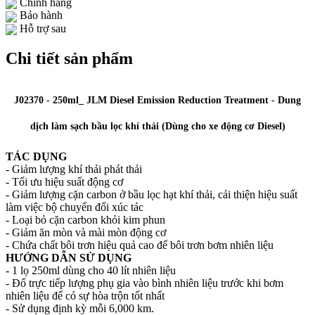
Chính hãng
Bảo hành
Hỗ trợ sau
Chi tiết sản phẩm
J02370 - 250ml_ JLM Diesel Emission Reduction Treatment - Dung
dịch làm sạch bầu lọc khí thải (Dùng cho xe động cơ Diesel)
TÁC DỤNG
- Giảm lượng khí thải phát thải
- Tối ưu hiệu suất động cơ
- Giảm lượng cặn carbon ở bầu lọc hạt khí thải, cải thiện hiệu suất
làm việc bộ chuyển đổi xúc tác
- Loại bỏ cặn carbon khỏi kim phun
- Giảm ăn mòn và mài mòn động cơ
- Chứa chất bôi trơn hiệu quả cao để bôi trơn bơm nhiên liệu
HƯỚNG DẪN SỬ DỤNG
- 1 lọ 250ml dùng cho 40 lít nhiên liệu
- Đổ trực tiếp lượng phụ gia vào bình nhiên liệu trước khi bơm
nhiên liệu để có sự hòa trộn tốt nhất
- Sử dụng định kỳ mỗi 6,000 km.