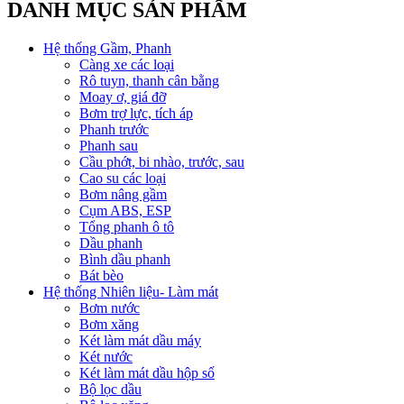
DANH MỤC SẢN PHẨM
Hệ thống Gầm, Phanh
Càng xe các loại
Rô tuyn, thanh cân bằng
Moay ơ, giá đỡ
Bơm trợ lực, tích áp
Phanh trước
Phanh sau
Cầu phớt, bi nhào, trước, sau
Cao su các loại
Bơm nâng gầm
Cụm ABS, ESP
Tổng phanh ô tô
Dầu phanh
Bình dầu phanh
Bát bèo
Hệ thống Nhiên liệu- Làm mát
Bơm nước
Bơm xăng
Két làm mát dầu máy
Két nước
Két làm mát dầu hộp số
Bộ lọc dầu