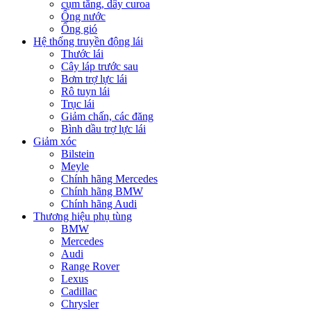
cụm tăng, dây curoa
Ống nước
Ống gió
Hệ thống truyền động lái
Thước lái
Cây láp trước sau
Bơm trợ lực lái
Rô tuyn lái
Trục lái
Giảm chấn, các đăng
Bình dầu trợ lực lái
Giảm xóc
Bilstein
Meyle
Chính hãng Mercedes
Chính hãng BMW
Chính hãng Audi
Thương hiệu phụ tùng
BMW
Mercedes
Audi
Range Rover
Lexus
Cadillac
Chrysler