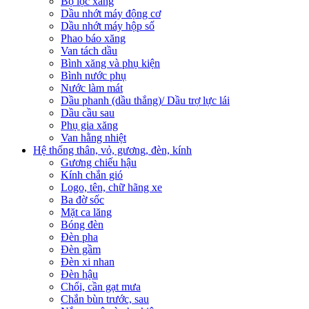
Bộ lọc xăng
Dầu nhớt máy động cơ
Dầu nhớt máy hộp số
Phao báo xăng
Van tách dầu
Bình xăng và phụ kiện
Bình nước phụ
Nước làm mát
Dầu phanh (dầu thắng)/ Dầu trợ lực lái
Dầu cầu sau
Phụ gia xăng
Van hằng nhiệt
Hệ thống thân, vỏ, gương, đèn, kính
Gương chiếu hậu
Kính chắn gió
Logo, tên, chữ hãng xe
Ba đờ sốc
Mặt ca lăng
Bóng đèn
Đèn pha
Đèn gầm
Đèn xi nhan
Đèn hậu
Chổi, cần gạt mưa
Chắn bùn trước, sau