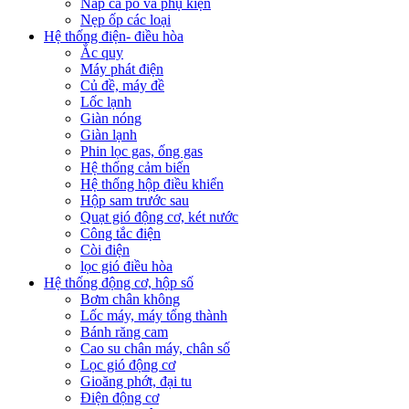
Nắp ca pô và phụ kiện
Nẹp ốp các loại
Hệ thống điện- điều hòa
Ắc quy
Máy phát điện
Củ đề, máy đề
Lốc lạnh
Giàn nóng
Giàn lạnh
Phin lọc gas, ống gas
Hệ thống cảm biến
Hệ thống hộp điều khiển
Hộp sam trước sau
Quạt gió động cơ, két nước
Công tắc điện
Còi điện
lọc gió điều hòa
Hệ thống động cơ, hộp số
Bơm chân không
Lốc máy, máy tổng thành
Bánh răng cam
Cao su chân máy, chân số
Lọc gió động cơ
Gioăng phớt, đại tu
Điện động cơ