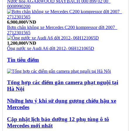
Nước hoa AGARWOOD MAYBACH 000 899 02 00_
0008990200
6,900,000VNĐ
Bơm chân không xe Mercedes C200 kompressor đời 2007_
2712301565
1,200,000VNĐ
Ống nước xe Audi A6 đời 2012- 06H121065D
Tin tiêu điểm
Tổng hợp các điểm gắn camera phạt nguội tại
Hà Nội
Những lưu ý khi sử dụng gương chiếu hậu xe
Mercedes
Cập nhật lịch bảo dưỡng 12 phụ tùng ô tô
Mercedes mới nhất