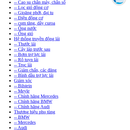
-- Cao su chân máy, chân số
-- Lọc gió động cơ
-- Gioăng phớt, đại tu
-- Điện động cơ
-- cụm tăng, dây curoa
-- Ống nước
-- Ống gió
Hệ thống truyền động lái
-- Thước lái
-- Cây láp trước sau
-- Bơm trợ lực lái
-- Rô tuyn lái
-- Trục lái
-- Giảm chấn, các đăng
-- Bình dầu trợ lực lái
Giảm xóc
-- Bilstein
-- Meyle
-- Chính hãng Mercedes
-- Chính hãng BMW
-- Chính hãng Audi
Thương hiệu phụ tùng
-- BMW
-- Mercedes
-- Audi