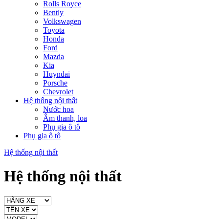
Rolls Royce
Bently
Volkswagen
Toyota
Honda
Ford
Mazda
Kia
Huyndai
Porsche
Chevrolet
Hệ thống nội thất
Nước hoa
Âm thanh, loa
Phụ gia ô tô
Phụ gia ô tô
Hệ thống nội thất
Hệ thống nội thất