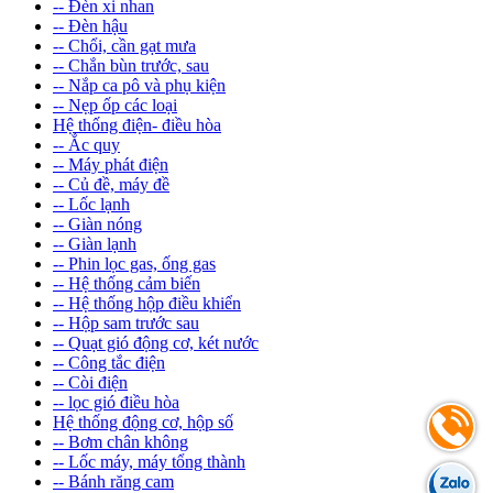
-- Đèn xi nhan
-- Đèn hậu
-- Chổi, cần gạt mưa
-- Chắn bùn trước, sau
-- Nắp ca pô và phụ kiện
-- Nẹp ốp các loại
Hệ thống điện- điều hòa
-- Ắc quy
-- Máy phát điện
-- Củ đề, máy đề
-- Lốc lạnh
-- Giàn nóng
-- Giàn lạnh
-- Phin lọc gas, ống gas
-- Hệ thống cảm biến
-- Hệ thống hộp điều khiển
-- Hộp sam trước sau
-- Quạt gió động cơ, két nước
-- Công tắc điện
-- Còi điện
-- lọc gió điều hòa
Hệ thống động cơ, hộp số
-- Bơm chân không
-- Lốc máy, máy tổng thành
-- Bánh răng cam