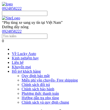
0924858222
“Phụ tùng xe sang uy tín tại Việt Nam”
Đường dây nóng
0924858222
0
Về Lucky Auto
Kinh nghiệm hay
Liên hệ
Khuyến mại
Hỗ trợ khách hàng
Quy định bảo mật
Miễn phí vận chuyển- Free shipping
Chính sách đổi trả
Chính sách bảo hành
Phương thức thanh toán
Hướng dẫn tra phụ tùng
Chính sách và quy định chung