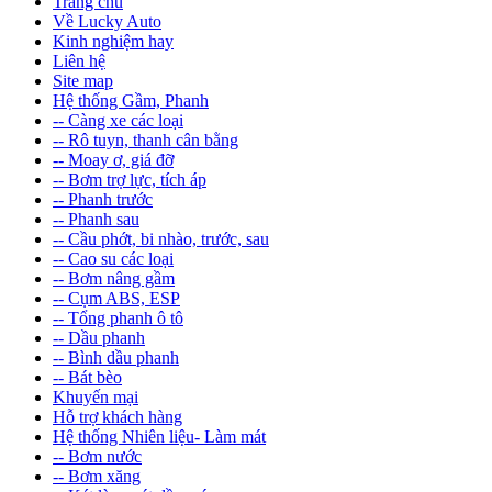
Trang chủ
Về Lucky Auto
Kinh nghiệm hay
Liên hệ
Site map
Hệ thống Gầm, Phanh
-- Càng xe các loại
-- Rô tuyn, thanh cân bằng
-- Moay ơ, giá đỡ
-- Bơm trợ lực, tích áp
-- Phanh trước
-- Phanh sau
-- Cầu phớt, bi nhào, trước, sau
-- Cao su các loại
-- Bơm nâng gầm
-- Cụm ABS, ESP
-- Tổng phanh ô tô
-- Dầu phanh
-- Bình dầu phanh
-- Bát bèo
Khuyến mại
Hỗ trợ khách hàng
Hệ thống Nhiên liệu- Làm mát
-- Bơm nước
-- Bơm xăng