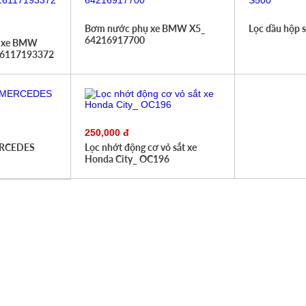
Bơm nước phụ xe BMW X5_
Lọc dầu hộp 
64216917700
g xe BMW
 16117193372
250,000 đ
ERCEDES
Lọc nhớt động cơ vỏ sắt xe
Honda City_ OC196