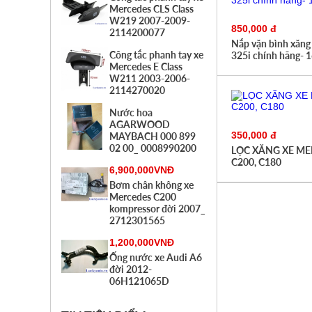
Mercedes CLS Class
W219 2007-2009-
850,000 đ
2114200077
Nắp vặn bình xăn
Công tắc phanh tay xe
325i chính hãng-
Mercedes E Class
W211 2003-2006-
2114270020
Nước hoa
AGARWOOD
350,000 đ
MAYBACH 000 899
02 00_ 0008990200
LỌC XĂNG XE M
C200, C180
6,900,000VNĐ
Bơm chân không xe
Mercedes C200
kompressor đời 2007_
2712301565
1,200,000VNĐ
Ống nước xe Audi A6
đời 2012-
06H121065D