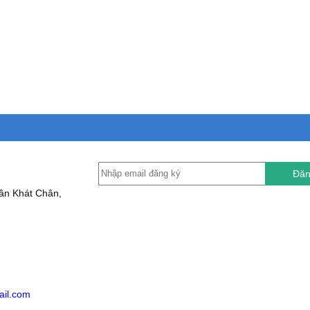
Đăn
ần Khát Chân,
ail.com