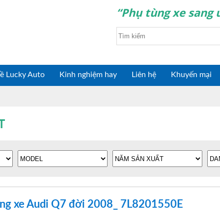
“Phụ tùng xe sang u
ề Lucky Auto
Kinh nghiệm hay
Liên hệ
Khuyến mại
T
ăng xe Audi Q7 đời 2008_ 7L8201550E