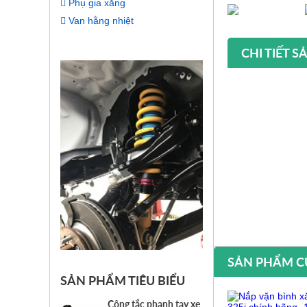
Phụ gia xăng
Van hằng nhiệt
CHI TIẾT 
SẢN PHẨM C
SẢN PHẨM TIÊU BIỂU
Công tắc phanh tay xe