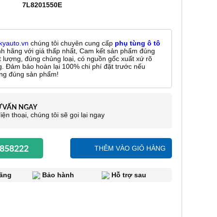
7L8201550E
kyauto.vn
chúng tôi chuyên cung cấp
phụ tùng ô tô
nh hãng với giá thấp nhất, Cam kết sản phẩm đúng
t lượng, đúng chủng loại, có nguồn gốc xuất xứ rõ
g. Đảm bảo hoàn lại 100% chi phí đặt trước nếu
ng đúng sản phẩm!
Ư VẤN NGAY
iện thoại, chúng tôi sẽ gọi lại ngay
858222
THÊM VÀO GIỎ HÀNG
ãng
Bảo hành
Hỗ trợ sau