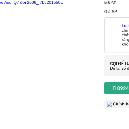
Mã SP
Giá SP
Luc
chí
chấ
ràn
khô
GỌI ĐỂ T
Để lại số đ
0924
Chính h