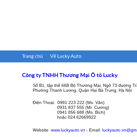
Trang chủ
Về Lucky Auto
Công ty TNHH Thương Mại Ô tô Lucky
Số B1, tập thể 66B Bộ Thương Mại, Ngõ 73 đường Tr
Phường Thanh Lương, Quận Hai Bà Trưng, Hà Nội
Điện Thoại: 0981 223 222 (Ms. Vân)
0931 837 555 (Mr. Cương)
0941 856 688 (Ms. Bích)
hoặc 024.62669922
Website:
www.luckyauto.vn
- Email:
luckyauto.vn@gm