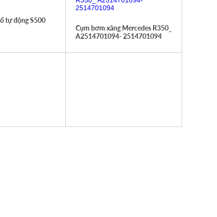
số tự động S500
Cụm bơm xăng Mercedes R350_
A2514701094- 2514701094