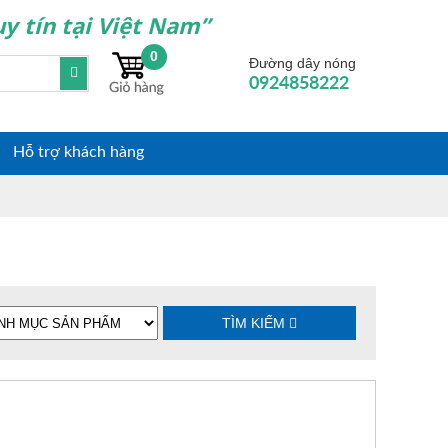
y tín tại Việt Nam”
0
Đường dây nóng
0924858222
Hỗ trợ khách hàng
TÌM KIẾM