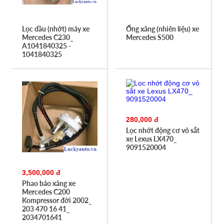
Lọc dầu (nhớt) máy xe
Ống xăng (nhiên liệu) xe
Mercedes C230_
Mercedes S500
A1041840325 -
1041840325
280,000 đ
Lọc nhớt động cơ vỏ sắt
xe Lexus LX470_
9091520004
3,500,000 đ
Phao báo xăng xe
Mercedes C200
Kompressor đời 2002_
203 470 16 41_
2034701641