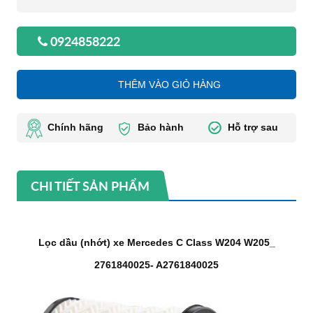
0924858222
THÊM VÀO GIỎ HÀNG
Chính hãng
Bảo hành
Hỗ trợ sau
CHI TIẾT SẢN PHẨM
Lọc dầu (nhớt) xe Mercedes C Class W204 W205_
2761840025- A2761840025