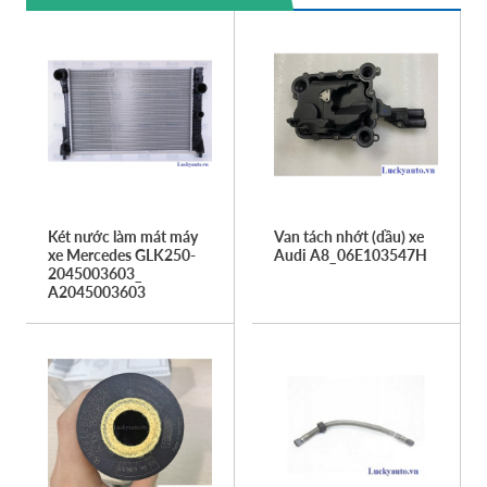
Két nước làm mát máy
Van tách nhớt (dầu) xe
xe Mercedes GLK250-
Audi A8_06E103547H
2045003603_
A2045003603