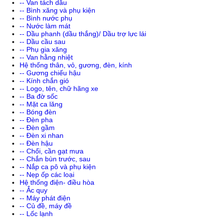
-- Van tách dầu
-- Bình xăng và phụ kiện
-- Bình nước phụ
-- Nước làm mát
-- Dầu phanh (dầu thắng)/ Dầu trợ lực lái
-- Dầu cầu sau
-- Phụ gia xăng
-- Van hằng nhiệt
Hệ thống thân, vỏ, gương, đèn, kính
-- Gương chiếu hậu
-- Kính chắn gió
-- Logo, tên, chữ hãng xe
-- Ba đờ sốc
-- Mặt ca lăng
-- Bóng đèn
-- Đèn pha
-- Đèn gầm
-- Đèn xi nhan
-- Đèn hậu
-- Chổi, cần gạt mưa
-- Chắn bùn trước, sau
-- Nắp ca pô và phụ kiện
-- Nẹp ốp các loại
Hệ thống điện- điều hòa
-- Ắc quy
-- Máy phát điện
-- Củ đề, máy đề
-- Lốc lạnh