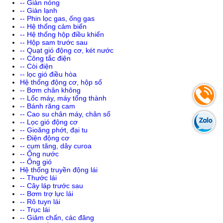
-- Giàn nóng
-- Giàn lạnh
-- Phin lọc gas, ống gas
-- Hệ thống cảm biến
-- Hệ thống hộp điều khiển
-- Hộp sam trước sau
-- Quạt gió động cơ, két nước
-- Công tắc điện
-- Còi điện
-- lọc gió điều hòa
Hệ thống động cơ, hộp số
-- Bơm chân không
-- Lốc máy, máy tổng thành
-- Bánh răng cam
-- Cao su chân máy, chân số
-- Lọc gió động cơ
-- Gioăng phớt, đại tu
-- Điện động cơ
-- cụm tăng, dây curoa
-- Ống nước
-- Ống gió
Hệ thống truyền động lái
-- Thước lái
-- Cây láp trước sau
-- Bơm trợ lực lái
-- Rô tuyn lái
-- Trục lái
-- Giảm chấn, các đăng