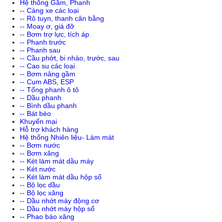
Hệ thống Gầm, Phanh
-- Càng xe các loại
-- Rô tuyn, thanh cân bằng
-- Moay ơ, giá đỡ
-- Bơm trợ lực, tích áp
-- Phanh trước
-- Phanh sau
-- Cầu phớt, bi nhào, trước, sau
-- Cao su các loại
-- Bơm nâng gầm
-- Cụm ABS, ESP
-- Tổng phanh ô tô
-- Dầu phanh
-- Bình dầu phanh
-- Bát bèo
Khuyến mại
Hỗ trợ khách hàng
Hệ thống Nhiên liệu- Làm mát
-- Bơm nước
-- Bơm xăng
-- Két làm mát dầu máy
-- Két nước
-- Két làm mát dầu hộp số
-- Bộ lọc dầu
-- Bộ lọc xăng
-- Dầu nhớt máy động cơ
-- Dầu nhớt máy hộp số
-- Phao báo xăng