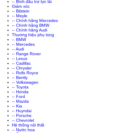
-- Bình dầu trợ lực lái
Giảm xóc
-- Bilstein
-- Meyle
-- Chính hãng Mercedes
-- Chính hãng BMW
-- Chính hãng Audi
Thương hiệu phụ tùng
-- BMW
-- Mercedes
-- Audi
-- Range Rover
-- Lexus
-- Cadillac
-- Chrysler
-- Rolls Royce
-- Bently
-- Volkswagen
-- Toyota
-- Honda
-- Ford
-- Mazda
-- Kia
-- Huyndai
-- Porsche
-- Chevrolet
Hệ thống nội thất
-- Nước hoa