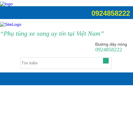
0924858222
“Phụ tùng xe sang uy tín tại Việt Nam”
Đường dây nóng
0924858222
0
Về Lucky Auto
Kinh nghiệm hay
Liên hệ
Khuyến mại