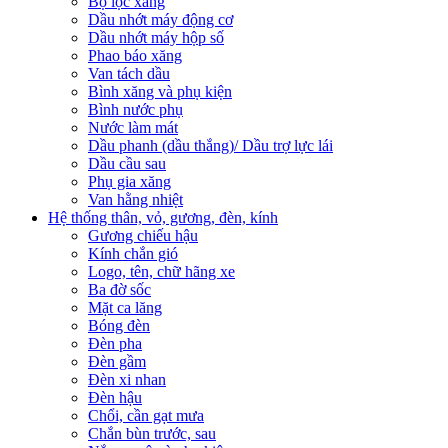
Bộ lọc xăng
Dầu nhớt máy động cơ
Dầu nhớt máy hộp số
Phao báo xăng
Van tách dầu
Bình xăng và phụ kiện
Bình nước phụ
Nước làm mát
Dầu phanh (dầu thắng)/ Dầu trợ lực lái
Dầu cầu sau
Phụ gia xăng
Van hằng nhiệt
Hệ thống thân, vỏ, gương, đèn, kính
Gương chiếu hậu
Kính chắn gió
Logo, tên, chữ hãng xe
Ba đờ sốc
Mặt ca lăng
Bóng đèn
Đèn pha
Đèn gầm
Đèn xi nhan
Đèn hậu
Chổi, cần gạt mưa
Chắn bùn trước, sau