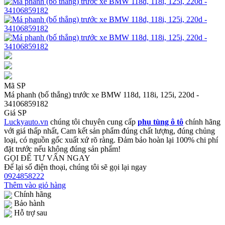
Mã SP
Má phanh (bố thắng) trước xe BMW 118d, 118i, 125i, 220d -
34106859182
Giá SP
Luckyauto.vn
chúng tôi chuyên cung cấp
phụ tùng ô tô
chính hãng
với giá thấp nhất, Cam kết sản phẩm đúng chất lượng, đúng chủng
loại, có nguồn gốc xuất xứ rõ ràng. Đảm bảo hoàn lại 100% chi phí
đặt trước nếu không đúng sản phẩm!
GỌI ĐỂ TƯ VẤN NGAY
Để lại số điện thoại, chúng tôi sẽ gọi lại ngay
0924858222
Thêm vào giỏ hàng
Chính hãng
Bảo hành
Hỗ trợ sau