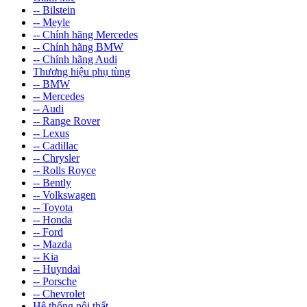
-- Bilstein
-- Meyle
-- Chính hãng Mercedes
-- Chính hãng BMW
-- Chính hãng Audi
Thương hiệu phụ tùng
-- BMW
-- Mercedes
-- Audi
-- Range Rover
-- Lexus
-- Cadillac
-- Chrysler
-- Rolls Royce
-- Bently
-- Volkswagen
-- Toyota
-- Honda
-- Ford
-- Mazda
-- Kia
-- Huyndai
-- Porsche
-- Chevrolet
Hệ thống nội thất