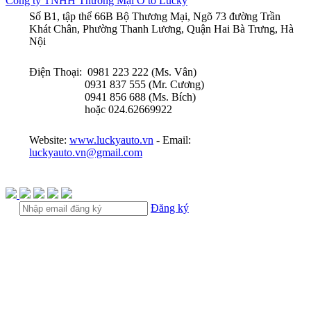
Công ty TNHH Thương Mại Ô tô Lucky
Số B1, tập thể 66B Bộ Thương Mại, Ngõ 73 đường Trần
Khát Chân, Phường Thanh Lương, Quận Hai Bà Trưng, Hà
Nội
Điện Thoại: 0981 223 222 (Ms. Vân)
0931 837 555 (Mr. Cương)
0941 856 688 (Ms. Bích)
hoặc 024.62669922
Website:
www.luckyauto.vn
- Email:
luckyauto.vn@gmail.com
Đăng ký