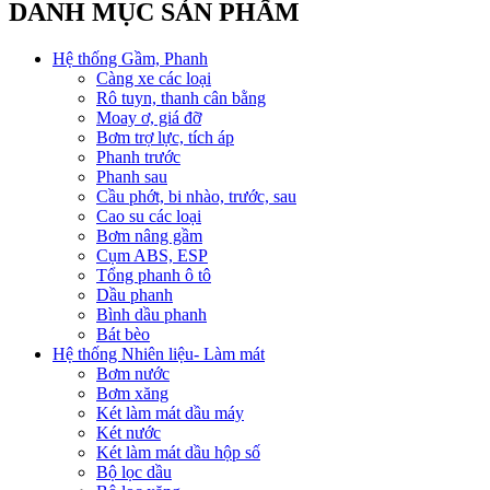
DANH MỤC SẢN PHẨM
Hệ thống Gầm, Phanh
Càng xe các loại
Rô tuyn, thanh cân bằng
Moay ơ, giá đỡ
Bơm trợ lực, tích áp
Phanh trước
Phanh sau
Cầu phớt, bi nhào, trước, sau
Cao su các loại
Bơm nâng gầm
Cụm ABS, ESP
Tổng phanh ô tô
Dầu phanh
Bình dầu phanh
Bát bèo
Hệ thống Nhiên liệu- Làm mát
Bơm nước
Bơm xăng
Két làm mát dầu máy
Két nước
Két làm mát dầu hộp số
Bộ lọc dầu