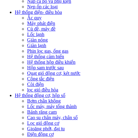
Nắp ca pô và phụ kiện
Nẹp ốp các loại
Hệ thống điện- điều hòa
Ắc quy
Máy phát điện
Củ đề, máy đề
Lốc lạnh
Giàn nóng
Giàn lạnh
Phin lọc gas, ống gas
Hệ thống cảm biến
Hệ thống hộp điều khiển
Hộp sam trước sau
Quạt gió động cơ, két nước
Công tắc điện
Còi điện
lọc gió điều hòa
Hệ thống động cơ, hộp số
Bơm chân không
Lốc máy, máy tổng thành
Bánh răng cam
Cao su chân máy, chân số
Lọc gió động cơ
Gioăng phớt, đại tu
Điện động cơ