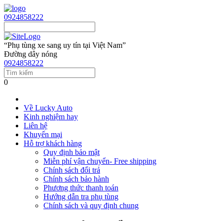
0924858222
“Phụ tùng xe sang uy tín tại Việt Nam”
Đường dây nóng
0924858222
0
Về Lucky Auto
Kinh nghiệm hay
Liên hệ
Khuyến mại
Hỗ trợ khách hàng
Quy định bảo mật
Miễn phí vận chuyển- Free shipping
Chính sách đổi trả
Chính sách bảo hành
Phương thức thanh toán
Hướng dẫn tra phụ tùng
Chính sách và quy định chung