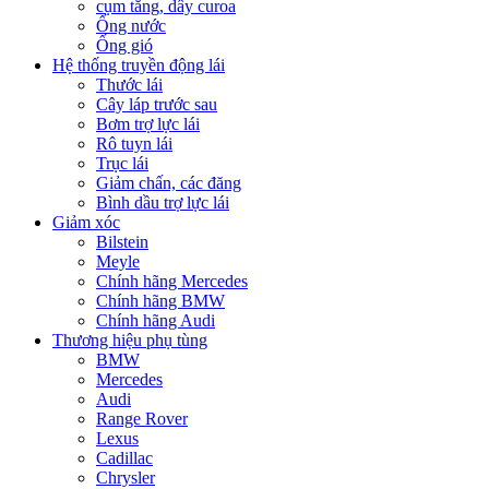
cụm tăng, dây curoa
Ống nước
Ống gió
Hệ thống truyền động lái
Thước lái
Cây láp trước sau
Bơm trợ lực lái
Rô tuyn lái
Trục lái
Giảm chấn, các đăng
Bình dầu trợ lực lái
Giảm xóc
Bilstein
Meyle
Chính hãng Mercedes
Chính hãng BMW
Chính hãng Audi
Thương hiệu phụ tùng
BMW
Mercedes
Audi
Range Rover
Lexus
Cadillac
Chrysler