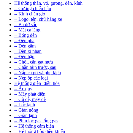
Hệ thống thân, vỏ, gương, đèn, kính
-- Gương chiếu hậu
-- Kính chắn gió
-- Logo, tên, chữ hãng xe
-- Ba đờ sốc
-- Mặt ca lăng
-- Bóng đèn
-- Đèn pha
-- Đèn gầm
-- Đèn xi nhan
-- Đèn hậu
-- Chổi, cần gạt mưa
-- Chắn bùn trước, sau
-- Nắp ca pô và phụ kiện
-- Nẹp ốp các loại
Hệ thống điện- điều hòa
-- Ắc quy
-- Máy phát điện
-- Củ đề, máy đề
-- Lốc lạnh
-- Giàn nóng
-- Giàn lạnh
-- Phin lọc gas, ống gas
-- Hệ thống cảm biến
-- Hệ thống hộp điều khiển