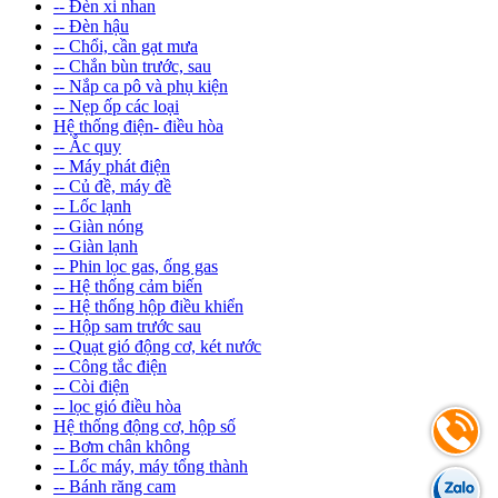
-- Đèn xi nhan
-- Đèn hậu
-- Chổi, cần gạt mưa
-- Chắn bùn trước, sau
-- Nắp ca pô và phụ kiện
-- Nẹp ốp các loại
Hệ thống điện- điều hòa
-- Ắc quy
-- Máy phát điện
-- Củ đề, máy đề
-- Lốc lạnh
-- Giàn nóng
-- Giàn lạnh
-- Phin lọc gas, ống gas
-- Hệ thống cảm biến
-- Hệ thống hộp điều khiển
-- Hộp sam trước sau
-- Quạt gió động cơ, két nước
-- Công tắc điện
-- Còi điện
-- lọc gió điều hòa
Hệ thống động cơ, hộp số
-- Bơm chân không
-- Lốc máy, máy tổng thành
-- Bánh răng cam