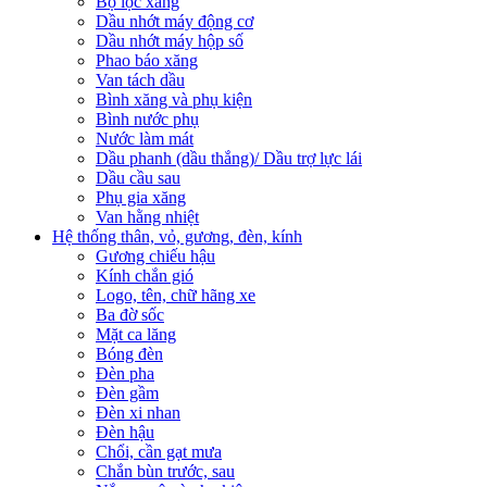
Bộ lọc xăng
Dầu nhớt máy động cơ
Dầu nhớt máy hộp số
Phao báo xăng
Van tách dầu
Bình xăng và phụ kiện
Bình nước phụ
Nước làm mát
Dầu phanh (dầu thắng)/ Dầu trợ lực lái
Dầu cầu sau
Phụ gia xăng
Van hằng nhiệt
Hệ thống thân, vỏ, gương, đèn, kính
Gương chiếu hậu
Kính chắn gió
Logo, tên, chữ hãng xe
Ba đờ sốc
Mặt ca lăng
Bóng đèn
Đèn pha
Đèn gầm
Đèn xi nhan
Đèn hậu
Chổi, cần gạt mưa
Chắn bùn trước, sau