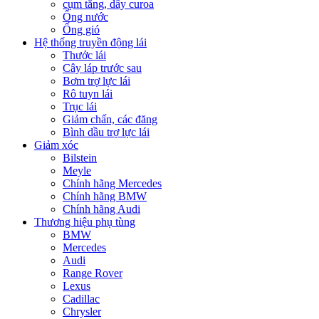
cụm tăng, dây curoa
Ống nước
Ống gió
Hệ thống truyền động lái
Thước lái
Cây láp trước sau
Bơm trợ lực lái
Rô tuyn lái
Trục lái
Giảm chấn, các đăng
Bình dầu trợ lực lái
Giảm xóc
Bilstein
Meyle
Chính hãng Mercedes
Chính hãng BMW
Chính hãng Audi
Thương hiệu phụ tùng
BMW
Mercedes
Audi
Range Rover
Lexus
Cadillac
Chrysler