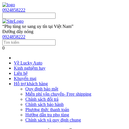
0924858222
“Phụ tùng xe sang uy tín tại Việt Nam”
Đường dây nóng
0924858222
0
Về Lucky Auto
Kinh nghiệm hay
Liên hệ
Khuyến mại
Hỗ trợ khách hàng
Quy định bảo mật
Miễn phí vận chuyển- Free shipping
Chính sách đổi trả
Chính sách bảo hành
Phương thức thanh toán
Hướng dẫn tra phụ tùng
Chính sách và quy định chung