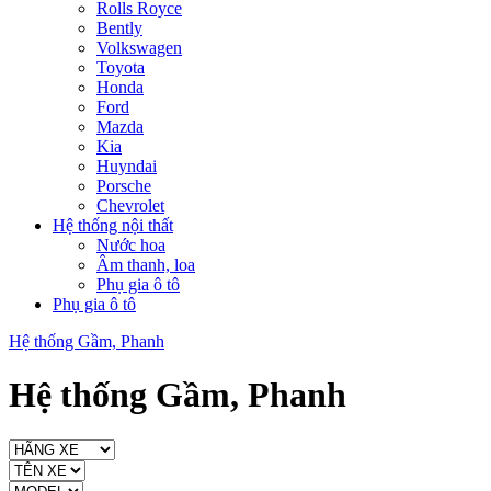
Rolls Royce
Bently
Volkswagen
Toyota
Honda
Ford
Mazda
Kia
Huyndai
Porsche
Chevrolet
Hệ thống nội thất
Nước hoa
Âm thanh, loa
Phụ gia ô tô
Phụ gia ô tô
Hệ thống Gầm, Phanh
Hệ thống Gầm, Phanh