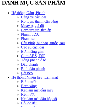
DANH MỤC SẢN PHẨM
Hệ thống Gầm, Phanh
Càng xe các loại
Rô tuyn, thanh cân bằng
Moay ơ, giá đỡ
Bơm trợ lực, tích áp
Phanh trước
Phanh sau
Cầu phớt, bi nhào, trước, sau
Cao su các loại
Bơm nâng gầm
Cụm ABS, ESP
Tổng phanh ô tô
Dầu phanh
Bình dầu phanh
Bát bèo
Hệ thống Nhiên liệu- Làm mát
Bơm nước
Bơm xăng
Két làm mát dầu máy
Két nước
Két làm mát dầu hộp số
Bộ lọc dầu