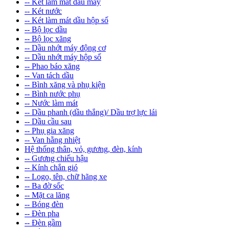
-- Két làm mát dầu máy
-- Két nước
-- Két làm mát dầu hộp số
-- Bộ lọc dầu
-- Bộ lọc xăng
-- Dầu nhớt máy động cơ
-- Dầu nhớt máy hộp số
-- Phao báo xăng
-- Van tách dầu
-- Bình xăng và phụ kiện
-- Bình nước phụ
-- Nước làm mát
-- Dầu phanh (dầu thắng)/ Dầu trợ lực lái
-- Dầu cầu sau
-- Phụ gia xăng
-- Van hằng nhiệt
Hệ thống thân, vỏ, gương, đèn, kính
-- Gương chiếu hậu
-- Kính chắn gió
-- Logo, tên, chữ hãng xe
-- Ba đờ sốc
-- Mặt ca lăng
-- Bóng đèn
-- Đèn pha
-- Đèn gầm