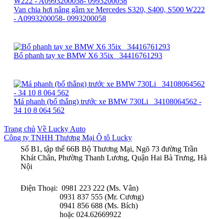
Van chia hơi nâng gầm xe Mercedes S320, S400, S500 W222
- A0993200058- 0993200058
Bố phanh tay xe BMW X6 35ix_ 34416761293
Má phanh (bố thắng) trước xe BMW 730Li_ 34108064562 -
34 10 8 064 562
Trang chủ
Về Lucky Auto
Công ty TNHH Thương Mại Ô tô Lucky
Số B1, tập thể 66B Bộ Thương Mại, Ngõ 73 đường Trần
Khát Chân, Phường Thanh Lương, Quận Hai Bà Trưng, Hà
Nội
Điện Thoại: 0981 223 222 (Ms. Vân)
0931 837 555 (Mr. Cương)
0941 856 688 (Ms. Bích)
hoặc 024.62669922