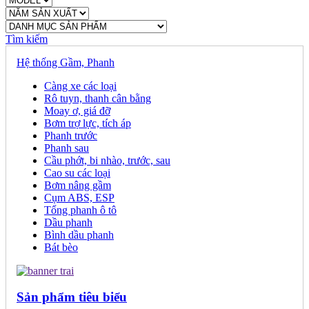
Tìm kiếm
Hệ thống Gầm, Phanh
Càng xe các loại
Rô tuyn, thanh cân bằng
Moay ơ, giá đỡ
Bơm trợ lực, tích áp
Phanh trước
Phanh sau
Cầu phớt, bi nhào, trước, sau
Cao su các loại
Bơm nâng gầm
Cụm ABS, ESP
Tổng phanh ô tô
Dầu phanh
Bình dầu phanh
Bát bèo
Sản phẩm tiêu biểu