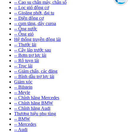
-- Cao su chân máy, chân số
-- Lọc gió động cơ
-- Gioăng phớt, đại tu
-- Điện động cơ
-- cụm tăng, dây curoa
-- Ống nước
-- Ống gió
Hệ thống truyền động lái
-- Thước lái
-- Cây láp trước sau
-- Bơm trợ lực lái
-- Rô tuyn lái
-- Trục lái
-- Giảm chấn, các đăng
-- Bình dầu trợ lực lái
Giảm xóc
-- Bilstein
-- Meyle
-- Chính hãng Mercedes
-- Chính hãng BMW
-- Chính hãng Audi
Thương hiệu phụ tùng
-- BMW
-- Mercedes
-- Audi