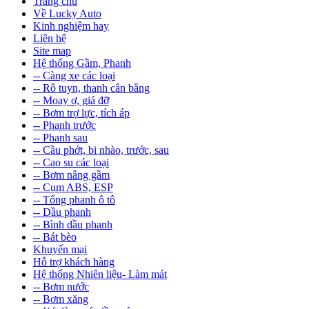
Trang chủ
Về Lucky Auto
Kinh nghiệm hay
Liên hệ
Site map
Hệ thống Gầm, Phanh
-- Càng xe các loại
-- Rô tuyn, thanh cân bằng
-- Moay ơ, giá đỡ
-- Bơm trợ lực, tích áp
-- Phanh trước
-- Phanh sau
-- Cầu phớt, bi nhào, trước, sau
-- Cao su các loại
-- Bơm nâng gầm
-- Cụm ABS, ESP
-- Tổng phanh ô tô
-- Dầu phanh
-- Bình dầu phanh
-- Bát bèo
Khuyến mại
Hỗ trợ khách hàng
Hệ thống Nhiên liệu- Làm mát
-- Bơm nước
-- Bơm xăng