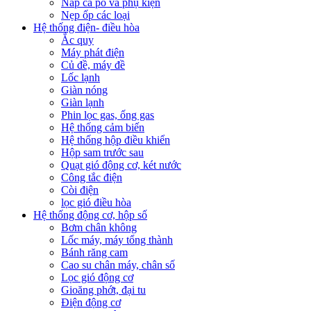
Nắp ca pô và phụ kiện
Nẹp ốp các loại
Hệ thống điện- điều hòa
Ắc quy
Máy phát điện
Củ đề, máy đề
Lốc lạnh
Giàn nóng
Giàn lạnh
Phin lọc gas, ống gas
Hệ thống cảm biến
Hệ thống hộp điều khiển
Hộp sam trước sau
Quạt gió động cơ, két nước
Công tắc điện
Còi điện
lọc gió điều hòa
Hệ thống động cơ, hộp số
Bơm chân không
Lốc máy, máy tổng thành
Bánh răng cam
Cao su chân máy, chân số
Lọc gió động cơ
Gioăng phớt, đại tu
Điện động cơ