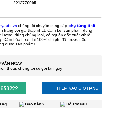
2212770095
kyauto.vn
chúng tôi chuyên cung cấp
phụ tùng ô tô
nh hãng với giá thấp nhất, Cam kết sản phẩm đúng
t lượng, đúng chủng loại, có nguồn gốc xuất xứ rõ
g. Đảm bảo hoàn lại 100% chi phí đặt trước nếu
ng đúng sản phẩm!
Ư VẤN NGAY
iện thoại, chúng tôi sẽ gọi lại ngay
858222
THÊM VÀO GIỎ HÀNG
ãng
Bảo hành
Hỗ trợ sau