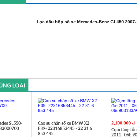
Lọc dầu hộp số xe Mercedes-Benz GL450 2007-
ÙNG LOẠI
edes SL550-
Cao su chân số xe BMW X2
2,100,000 đ
782000700
F39- 22316853445 - 22 31 6
Cụm tăng tổn
853 445
2011_ 06E 9