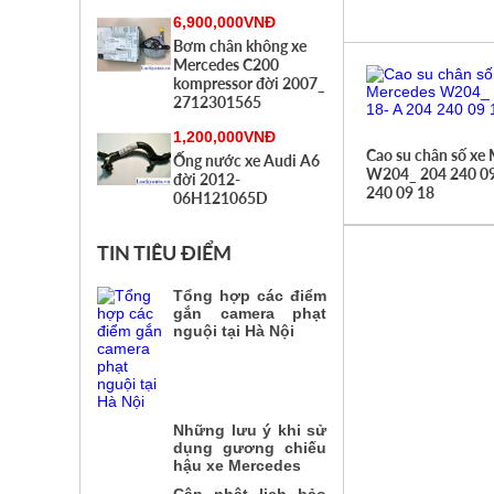
6,900,000VNĐ
Bơm chân không xe
Mercedes C200
kompressor đời 2007_
2712301565
1,200,000VNĐ
Cao su chân số xe
Ống nước xe Audi A6
W204_ 204 240 09
đời 2012-
240 09 18
06H121065D
TIN TIÊU ĐIỂM
Tổng hợp các điểm
gắn camera phạt
nguội tại Hà Nội
Những lưu ý khi sử
dụng gương chiếu
hậu xe Mercedes