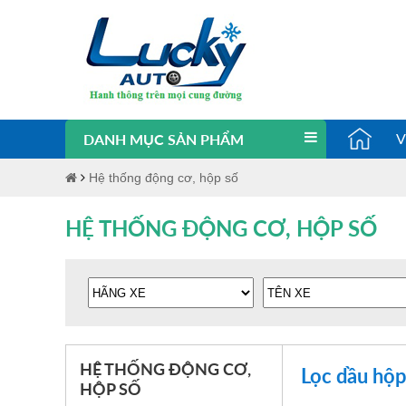
V
DANH MỤC SẢN PHẨM
Hệ thống động cơ, hộp số
HỆ THỐNG ĐỘNG CƠ, HỘP SỐ
HỆ THỐNG ĐỘNG CƠ,
Lọc dầu hộ
HỘP SỐ