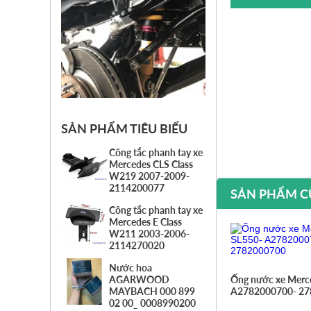
SẢN PHẨM TIÊU BIỂU
Công tắc phanh tay xe
Mercedes CLS Class
W219 2007-2009-
2114200077
SẢN PHẨM C
Công tắc phanh tay xe
Mercedes E Class
W211 2003-2006-
2114270020
Nước hoa
Ống nước xe Merc
AGARWOOD
A2782000700- 2
MAYBACH 000 899
02 00_ 0008990200