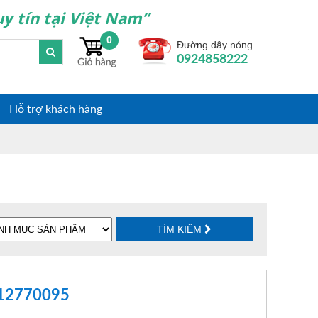
y tín tại Việt Nam”
0
Đường dây nóng
0924858222
Hỗ trợ khách hàng
TÌM KIẾM
212770095