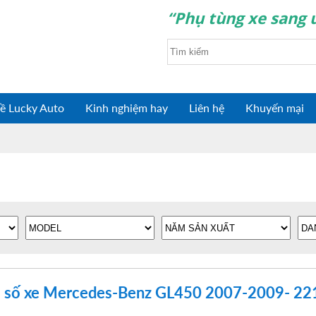
“Phụ tùng xe sang u
ề Lucky Auto
Kinh nghiệm hay
Liên hệ
Khuyến mại
p số xe Mercedes-Benz GL450 2007-2009- 2