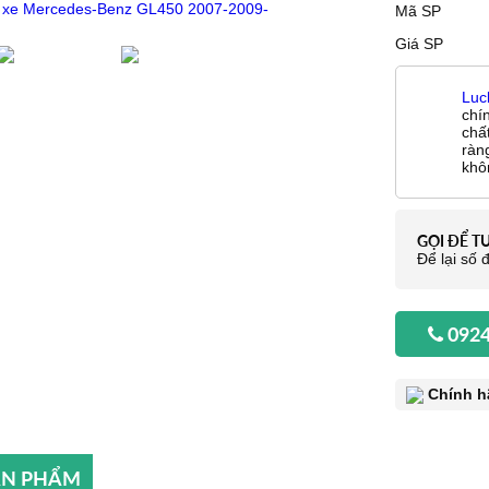
Mã SP
Giá SP
Luc
chí
chấ
ràn
khô
GỌI ĐỂ T
Để lại số đ
0924
Chính h
SẢN PHẨM