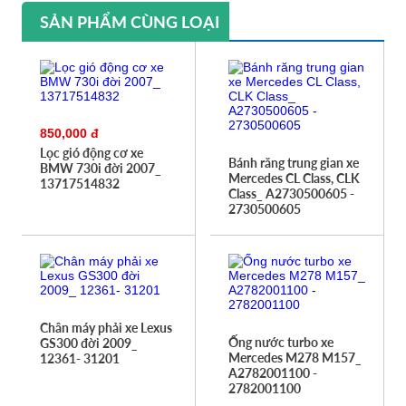
SẢN PHẨM CÙNG LOẠI
850,000 đ
Lọc gió động cơ xe
Bánh răng trung gian xe
BMW 730i đời 2007_
Mercedes CL Class, CLK
13717514832
Class_ A2730500605 -
2730500605
Chân máy phải xe Lexus
Ống nước turbo xe
GS300 đời 2009_
Mercedes M278 M157_
12361- 31201
A2782001100 -
2782001100