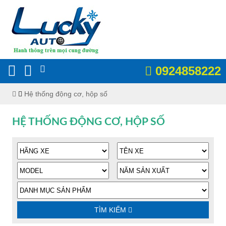
0924858222
Hệ thống động cơ, hộp số
HỆ THỐNG ĐỘNG CƠ, HỘP SỐ
TÌM KIẾM