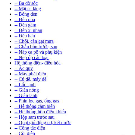
-- Ba đờ sốc
-- Mặt ca lăng
-- Bóng đèn
-- Đèn pha
-- Đèn gầm
-- Đèn xi nhan
-- Đèn hậu
-- Chổi, cần gạt mưa
-- Chắn bùn trước, sau
-- Nắp ca pô và phụ kiện
-- Nẹp ốp các loại
Hệ thống điện- điều hòa
-- Ắc quy
-- Máy phát điện
-- Củ đề, máy đề
-- Lốc lạnh
-- Giàn nóng
-- Giàn lạnh
-- Phin lọc gas, ống gas
-- Hệ thống cảm biến
-- Hệ thống hộp điều khiển
-- Hộp sam trước sau
-- Quạt gió động cơ, két nước
-- Công tắc điện
-- Còi điện