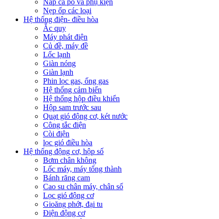
Nắp ca pô và phụ kiện
Nẹp ốp các loại
Hệ thống điện- điều hòa
Ắc quy
Máy phát điện
Củ đề, máy đề
Lốc lạnh
Giàn nóng
Giàn lạnh
Phin lọc gas, ống gas
Hệ thống cảm biến
Hệ thống hộp điều khiển
Hộp sam trước sau
Quạt gió động cơ, két nước
Công tắc điện
Còi điện
lọc gió điều hòa
Hệ thống động cơ, hộp số
Bơm chân không
Lốc máy, máy tổng thành
Bánh răng cam
Cao su chân máy, chân số
Lọc gió động cơ
Gioăng phớt, đại tu
Điện động cơ