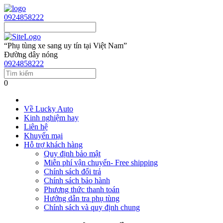
0924858222
“Phụ tùng xe sang uy tín tại Việt Nam”
Đường dây nóng
0924858222
0
Về Lucky Auto
Kinh nghiệm hay
Liên hệ
Khuyến mại
Hỗ trợ khách hàng
Quy định bảo mật
Miễn phí vận chuyển- Free shipping
Chính sách đổi trả
Chính sách bảo hành
Phương thức thanh toán
Hướng dẫn tra phụ tùng
Chính sách và quy định chung