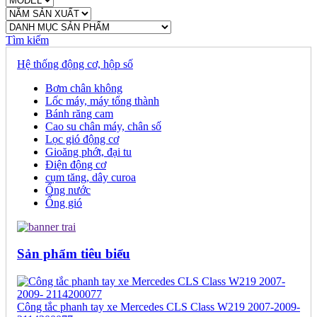
Tìm kiếm
Hệ thống động cơ, hộp số
Bơm chân không
Lốc máy, máy tổng thành
Bánh răng cam
Cao su chân máy, chân số
Lọc gió động cơ
Gioăng phớt, đại tu
Điện động cơ
cụm tăng, dây curoa
Ống nước
Ống gió
Sản phẩm tiêu biểu
Công tắc phanh tay xe Mercedes CLS Class W219 2007-2009-