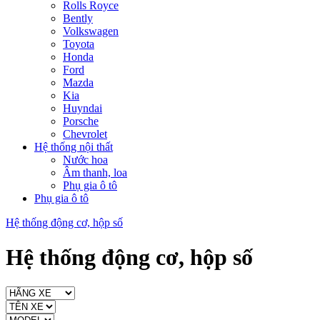
Rolls Royce
Bently
Volkswagen
Toyota
Honda
Ford
Mazda
Kia
Huyndai
Porsche
Chevrolet
Hệ thống nội thất
Nước hoa
Âm thanh, loa
Phụ gia ô tô
Phụ gia ô tô
Hệ thống động cơ, hộp số
Hệ thống động cơ, hộp số