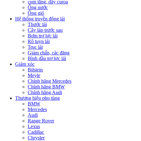
cụm tăng, dây curoa
Ống nước
Ống gió
Hệ thống truyền động lái
Thước lái
Cây láp trước sau
Bơm trợ lực lái
Rô tuyn lái
Trục lái
Giảm chấn, các đăng
Bình dầu trợ lực lái
Giảm xóc
Bilstein
Meyle
Chính hãng Mercedes
Chính hãng BMW
Chính hãng Audi
Thương hiệu phụ tùng
BMW
Mercedes
Audi
Range Rover
Lexus
Cadillac
Chrysler