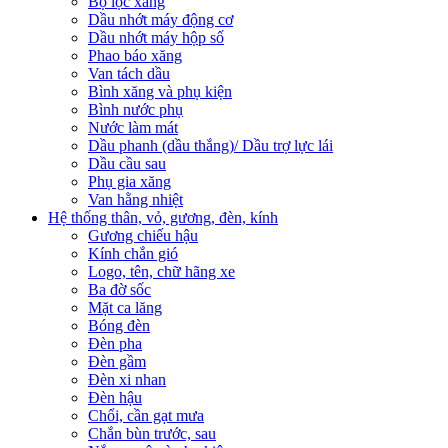
Bộ lọc xăng
Dầu nhớt máy động cơ
Dầu nhớt máy hộp số
Phao báo xăng
Van tách dầu
Bình xăng và phụ kiện
Bình nước phụ
Nước làm mát
Dầu phanh (dầu thắng)/ Dầu trợ lực lái
Dầu cầu sau
Phụ gia xăng
Van hằng nhiệt
Hệ thống thân, vỏ, gương, đèn, kính
Gương chiếu hậu
Kính chắn gió
Logo, tên, chữ hãng xe
Ba đờ sốc
Mặt ca lăng
Bóng đèn
Đèn pha
Đèn gầm
Đèn xi nhan
Đèn hậu
Chổi, cần gạt mưa
Chắn bùn trước, sau