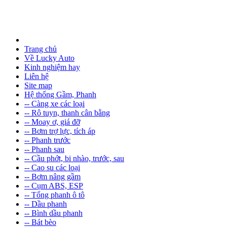
Trang chủ
Về Lucky Auto
Kinh nghiệm hay
Liên hệ
Site map
Hệ thống Gầm, Phanh
-- Càng xe các loại
-- Rô tuyn, thanh cân bằng
-- Moay ơ, giá đỡ
-- Bơm trợ lực, tích áp
-- Phanh trước
-- Phanh sau
-- Cầu phớt, bi nhào, trước, sau
-- Cao su các loại
-- Bơm nâng gầm
-- Cụm ABS, ESP
-- Tổng phanh ô tô
-- Dầu phanh
-- Bình dầu phanh
-- Bát bèo