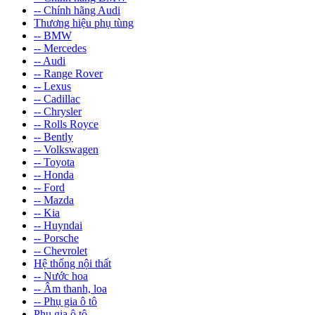
-- Chính hãng Audi
Thương hiệu phụ tùng
-- BMW
-- Mercedes
-- Audi
-- Range Rover
-- Lexus
-- Cadillac
-- Chrysler
-- Rolls Royce
-- Bently
-- Volkswagen
-- Toyota
-- Honda
-- Ford
-- Mazda
-- Kia
-- Huyndai
-- Porsche
-- Chevrolet
Hệ thống nội thất
-- Nước hoa
-- Âm thanh, loa
-- Phụ gia ô tô
Phụ gia ô tô