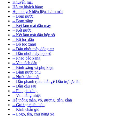
Khuyến mại
Hỗ trợ khách hàng
Hệ thống Nhiên liệu- Làm mát
-- Bơm nước
-- Bơm xăng
-- Két làm mát dầu máy
-- Két nước
-- Két làm mát dầu hộp số
-- Bộ lọc dầu
-- Bộ lọc xăng
-- Dầu nhớt máy động cơ
-- Dầu nhớt máy hộp số
-- Phao báo xăng
-- Van tách dầu
-- Bình xăng và phụ kiện
-- Bình nước phụ
-- Nước làm mát
-- Dầu phanh (dầu thắng)/ Dầu trợ lực lái
-- Dầu cầu sau
-- Phụ gia xăng
-- Van hằng nhiệt
Hệ thống thân, vỏ, gương, đèn, kính
-- Gương chiếu hậu
-- Kính chắn gió
-- Logo, tên, chữ hãng xe