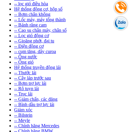
-- lọc gió điều hòa
Hệ thống động cơ, hộp số
-- Bơm chân không
-- Lốc máy, máy tổng thành
-- Bánh răng cam
-- Cao su chân máy, chân số
-- Lọc gió động cơ
-- Gioăng phớt, đại tu
-- Điện động cơ
-- cụm tăng, dây curoa
-- Ống nước
-- Ống gió
Hệ thống truyền động lái
-- Thước lái
-- Cây láp trước sau
-- Bơm trợ lực lái
-- Rô tuyn lái
-- Trục lái
-- Giảm chấn, các đăng
-- Bình dầu trợ lực lái
Giảm xóc
-- Bilstein
-- Meyle
-- Chính hãng Mercedes
-- Chính hãng BMW