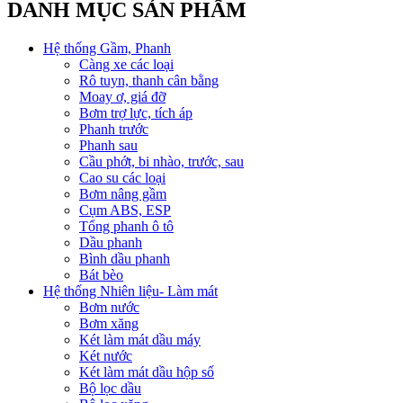
DANH MỤC SẢN PHẨM
Hệ thống Gầm, Phanh
Càng xe các loại
Rô tuyn, thanh cân bằng
Moay ơ, giá đỡ
Bơm trợ lực, tích áp
Phanh trước
Phanh sau
Cầu phớt, bi nhào, trước, sau
Cao su các loại
Bơm nâng gầm
Cụm ABS, ESP
Tổng phanh ô tô
Dầu phanh
Bình dầu phanh
Bát bèo
Hệ thống Nhiên liệu- Làm mát
Bơm nước
Bơm xăng
Két làm mát dầu máy
Két nước
Két làm mát dầu hộp số
Bộ lọc dầu