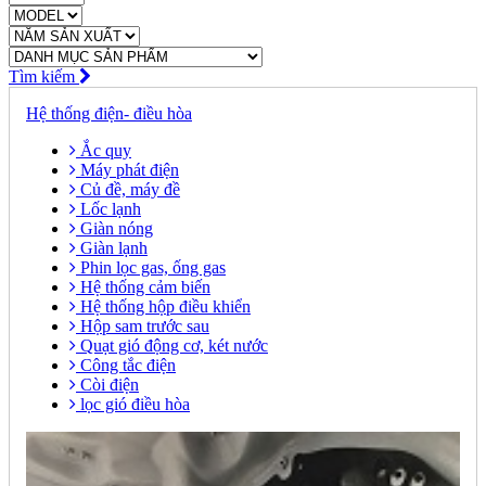
Tìm kiếm
Hệ thống điện- điều hòa
Ắc quy
Máy phát điện
Củ đề, máy đề
Lốc lạnh
Giàn nóng
Giàn lạnh
Phin lọc gas, ống gas
Hệ thống cảm biến
Hệ thống hộp điều khiển
Hộp sam trước sau
Quạt gió động cơ, két nước
Công tắc điện
Còi điện
lọc gió điều hòa