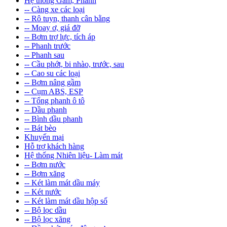
Hệ thống Gầm, Phanh
-- Càng xe các loại
-- Rô tuyn, thanh cân bằng
-- Moay ơ, giá đỡ
-- Bơm trợ lực, tích áp
-- Phanh trước
-- Phanh sau
-- Cầu phớt, bi nhào, trước, sau
-- Cao su các loại
-- Bơm nâng gầm
-- Cụm ABS, ESP
-- Tổng phanh ô tô
-- Dầu phanh
-- Bình dầu phanh
-- Bát bèo
Khuyến mại
Hỗ trợ khách hàng
Hệ thống Nhiên liệu- Làm mát
-- Bơm nước
-- Bơm xăng
-- Két làm mát dầu máy
-- Két nước
-- Két làm mát dầu hộp số
-- Bộ lọc dầu
-- Bộ lọc xăng