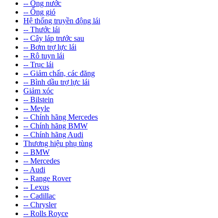
-- Ống nước
-- Ống gió
Hệ thống truyền động lái
-- Thước lái
-- Cây láp trước sau
-- Bơm trợ lực lái
-- Rô tuyn lái
-- Trục lái
-- Giảm chấn, các đăng
-- Bình dầu trợ lực lái
Giảm xóc
-- Bilstein
-- Meyle
-- Chính hãng Mercedes
-- Chính hãng BMW
-- Chính hãng Audi
Thương hiệu phụ tùng
-- BMW
-- Mercedes
-- Audi
-- Range Rover
-- Lexus
-- Cadillac
-- Chrysler
-- Rolls Royce