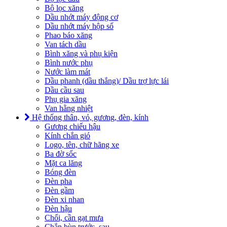
Bộ lọc xăng
Dầu nhớt máy động cơ
Dầu nhớt máy hộp số
Phao báo xăng
Van tách dầu
Bình xăng và phụ kiện
Bình nước phụ
Nước làm mát
Dầu phanh (dầu thắng)/ Dầu trợ lực lái
Dầu cầu sau
Phụ gia xăng
Van hằng nhiệt
Hệ thống thân, vỏ, gương, đèn, kính
Gương chiếu hậu
Kính chắn gió
Logo, tên, chữ hãng xe
Ba đờ sốc
Mặt ca lăng
Bóng đèn
Đèn pha
Đèn gầm
Đèn xi nhan
Đèn hậu
Chổi, cần gạt mưa
Chắn bùn trước, sau