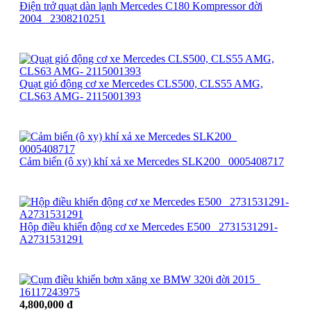
Điện trở quạt dàn lạnh Mercedes C180 Kompressor đời
2004_ 2308210251
Quạt gió động cơ xe Mercedes CLS500, CLS55 AMG,
CLS63 AMG- 2115001393
Cảm biến (ô xy) khí xả xe Mercedes SLK200_ 0005408717
Hộp điều khiển động cơ xe Mercedes E500_ 2731531291-
A2731531291
4,800,000 đ