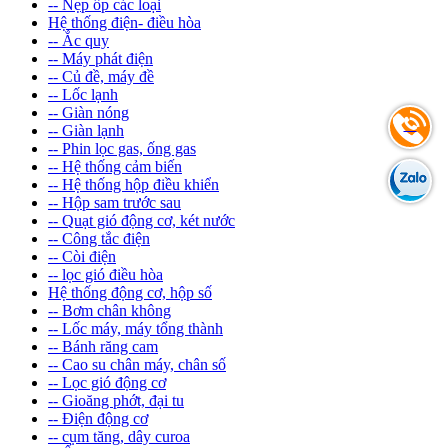
-- Nẹp ốp các loại
Hệ thống điện- điều hòa
-- Ắc quy
-- Máy phát điện
-- Củ đề, máy đề
-- Lốc lạnh
-- Giàn nóng
-- Giàn lạnh
-- Phin lọc gas, ống gas
-- Hệ thống cảm biến
-- Hệ thống hộp điều khiển
-- Hộp sam trước sau
-- Quạt gió động cơ, két nước
-- Công tắc điện
-- Còi điện
-- lọc gió điều hòa
Hệ thống động cơ, hộp số
-- Bơm chân không
-- Lốc máy, máy tổng thành
-- Bánh răng cam
-- Cao su chân máy, chân số
-- Lọc gió động cơ
-- Gioăng phớt, đại tu
-- Điện động cơ
-- cụm tăng, dây curoa