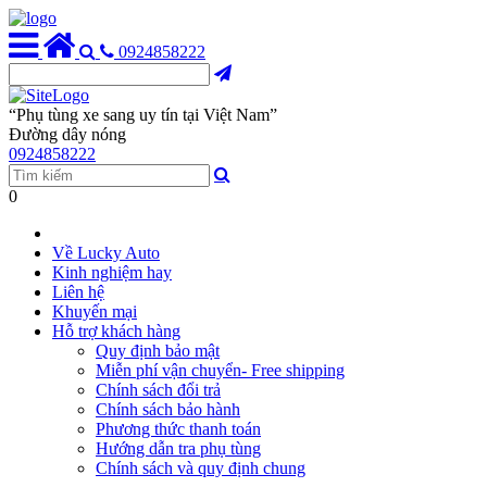
0924858222
“Phụ tùng xe sang uy tín tại Việt Nam”
Đường dây nóng
0924858222
0
Về Lucky Auto
Kinh nghiệm hay
Liên hệ
Khuyến mại
Hỗ trợ khách hàng
Quy định bảo mật
Miễn phí vận chuyển- Free shipping
Chính sách đổi trả
Chính sách bảo hành
Phương thức thanh toán
Hướng dẫn tra phụ tùng
Chính sách và quy định chung