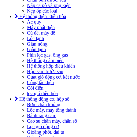
Nắp ca pô và phụ kiện
Nẹp ốp các loại
Hệ thống điện- điều hòa
Ắc quy
Máy phát điện
Củ đề, máy đề
Lốc lạnh
Giàn nóng
Giàn lạnh
Phin lọc gas, ống gas
Hệ thống cảm biến
Hệ thống hộp điều khiển
Hộp sam trước sau
Quạt gió động cơ, két nước
Công tắc điện
Còi điện
lọc gió điều hòa
Hệ thống động cơ, hộp số
Bơm chân không
Lốc máy, máy tổng thành
Bánh răng cam
Cao su chân máy, chân số
Lọc gió động cơ
Gioăng phớt, đại tu