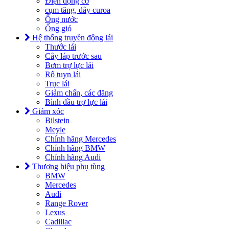
Điện động cơ
cụm tăng, dây curoa
Ống nước
Ống gió
Hệ thống truyền động lái
Thước lái
Cây láp trước sau
Bơm trợ lực lái
Rô tuyn lái
Trục lái
Giảm chấn, các đăng
Bình dầu trợ lực lái
Giảm xóc
Bilstein
Meyle
Chính hãng Mercedes
Chính hãng BMW
Chính hãng Audi
Thương hiệu phụ tùng
BMW
Mercedes
Audi
Range Rover
Lexus
Cadillac