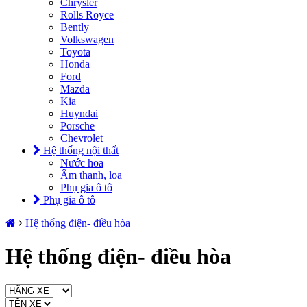
Chrysler
Rolls Royce
Bently
Volkswagen
Toyota
Honda
Ford
Mazda
Kia
Huyndai
Porsche
Chevrolet
Hệ thống nội thất
Nước hoa
Âm thanh, loa
Phụ gia ô tô
Phụ gia ô tô
Hệ thống điện- điều hòa
Hệ thống điện- điều hòa