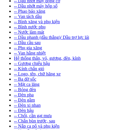
-- Dầu nhớt máy động cơ
-- Dầu nhớt máy hộp số
-- Phao báo xăng
-- Van tách dầu
-- Bình xăng và phụ kiện
-- Bình nước phụ
-- Nước làm mát
-- Dầu phanh (dầu thắng)/ Dầu trợ lực lái
-- Dầu cầu sau
-- Phụ gia xăng
-- Van hằng nhiệt
Hệ thống thân, vỏ, gương, đèn, kính
-- Gương chiếu hậu
-- Kính chắn gió
-- Logo, tên, chữ hãng xe
-- Ba đờ sốc
-- Mặt ca lăng
-- Bóng đèn
-- Đèn pha
-- Đèn gầm
-- Đèn xi nhan
-- Đèn hậu
-- Chổi, cần gạt mưa
-- Chắn bùn trước, sau
-- Nắp ca pô và phụ kiện