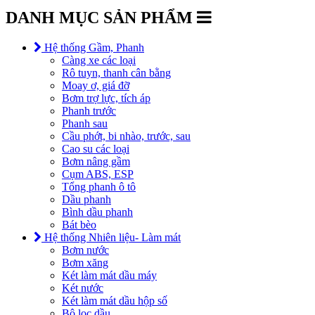
DANH MỤC SẢN PHẨM
Hệ thống Gầm, Phanh
Càng xe các loại
Rô tuyn, thanh cân bằng
Moay ơ, giá đỡ
Bơm trợ lực, tích áp
Phanh trước
Phanh sau
Cầu phớt, bi nhào, trước, sau
Cao su các loại
Bơm nâng gầm
Cụm ABS, ESP
Tổng phanh ô tô
Dầu phanh
Bình dầu phanh
Bát bèo
Hệ thống Nhiên liệu- Làm mát
Bơm nước
Bơm xăng
Két làm mát dầu máy
Két nước
Két làm mát dầu hộp số
Bộ lọc dầu