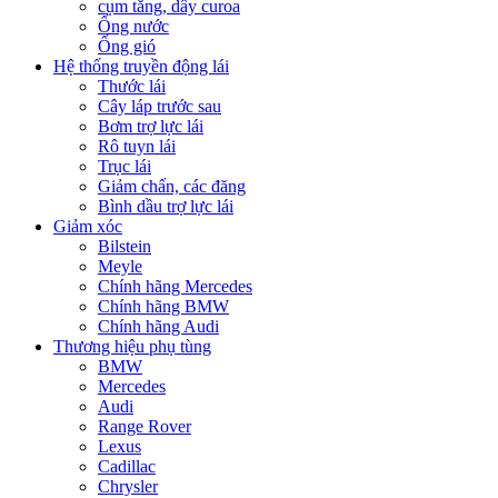
cụm tăng, dây curoa
Ống nước
Ống gió
Hệ thống truyền động lái
Thước lái
Cây láp trước sau
Bơm trợ lực lái
Rô tuyn lái
Trục lái
Giảm chấn, các đăng
Bình dầu trợ lực lái
Giảm xóc
Bilstein
Meyle
Chính hãng Mercedes
Chính hãng BMW
Chính hãng Audi
Thương hiệu phụ tùng
BMW
Mercedes
Audi
Range Rover
Lexus
Cadillac
Chrysler