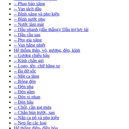
-- Phao báo xăng
-- Van tách dầu
-- Bình xăng và phụ kiện
-- Bình nước phụ
-- Nước làm mát
-- Dầu phanh (dầu thắng)/ Dầu trợ lực lái
-- Dầu cầu sau
-- Phụ gia xăng
-- Van hằng nhiệt
Hệ thống thân, vỏ, gương, đèn, kính
-- Gương chiếu hậu
-- Kính chắn gió
-- Logo, tên, chữ hãng xe
-- Ba đờ sốc
-- Mặt ca lăng
-- Bóng đèn
-- Đèn pha
-- Đèn gầm
-- Đèn xi nhan
-- Đèn hậu
-- Chổi, cần gạt mưa
-- Chắn bùn trước, sau
-- Nắp ca pô và phụ kiện
-- Nẹp ốp các loại
Hệ thống điện- điều hòa