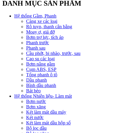
DANH MỤC SẢN PHẨM
Hệ thống Gầm, Phanh
Càng xe các loại
Rô tuyn, thanh cân bằng
Moay ơ, giá đỡ
Bơm trợ lực, tích áp
Phanh trước
Phanh sau
Cầu phớt, bi nhào, trước, sau
Cao su các loại
Bơm nâng gầm
Cụm ABS, ESP
Tổng phanh ô tô
Dầu phanh
Bình dầu phanh
Bát bèo
Hệ thống Nhiên liệu- Làm mát
Bơm nước
Bơm xăng
Két làm mát dầu máy
Két nước
Két làm mát dầu hộp số
Bộ lọc dầu