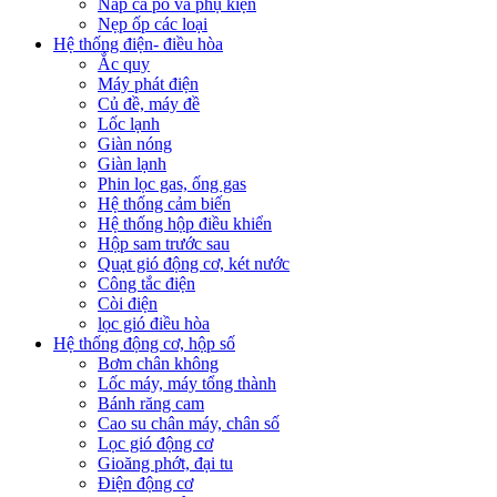
Nắp ca pô và phụ kiện
Nẹp ốp các loại
Hệ thống điện- điều hòa
Ắc quy
Máy phát điện
Củ đề, máy đề
Lốc lạnh
Giàn nóng
Giàn lạnh
Phin lọc gas, ống gas
Hệ thống cảm biến
Hệ thống hộp điều khiển
Hộp sam trước sau
Quạt gió động cơ, két nước
Công tắc điện
Còi điện
lọc gió điều hòa
Hệ thống động cơ, hộp số
Bơm chân không
Lốc máy, máy tổng thành
Bánh răng cam
Cao su chân máy, chân số
Lọc gió động cơ
Gioăng phớt, đại tu
Điện động cơ