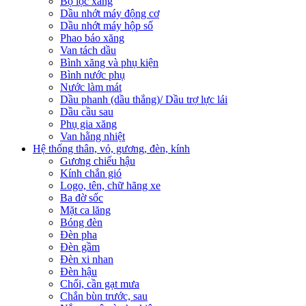
Bộ lọc xăng
Dầu nhớt máy động cơ
Dầu nhớt máy hộp số
Phao báo xăng
Van tách dầu
Bình xăng và phụ kiện
Bình nước phụ
Nước làm mát
Dầu phanh (dầu thắng)/ Dầu trợ lực lái
Dầu cầu sau
Phụ gia xăng
Van hằng nhiệt
Hệ thống thân, vỏ, gương, đèn, kính
Gương chiếu hậu
Kính chắn gió
Logo, tên, chữ hãng xe
Ba đờ sốc
Mặt ca lăng
Bóng đèn
Đèn pha
Đèn gầm
Đèn xi nhan
Đèn hậu
Chổi, cần gạt mưa
Chắn bùn trước, sau