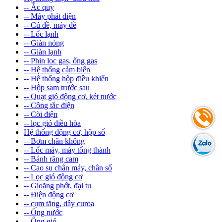
-- Ắc quy
-- Máy phát điện
-- Củ đề, máy đề
-- Lốc lạnh
-- Giàn nóng
-- Giàn lạnh
-- Phin lọc gas, ống gas
-- Hệ thống cảm biến
-- Hệ thống hộp điều khiển
-- Hộp sam trước sau
-- Quạt gió động cơ, két nước
-- Công tắc điện
-- Còi điện
-- lọc gió điều hòa
Hệ thống động cơ, hộp số
-- Bơm chân không
-- Lốc máy, máy tổng thành
-- Bánh răng cam
-- Cao su chân máy, chân số
-- Lọc gió động cơ
-- Gioăng phớt, đại tu
-- Điện động cơ
-- cụm tăng, dây curoa
-- Ống nước
-- Ống gió