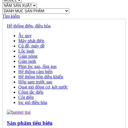
Tìm kiếm
Hệ thống điện- điều hòa
Ắc quy
Máy phát điện
Củ đề, máy đề
Lốc lạnh
Giàn nóng
Giàn lạnh
Phin lọc gas, ống gas
Hệ thống cảm biến
Hệ thống hộp điều khiển
Hộp sam trước sau
Quạt gió động cơ, két nước
Công tắc điện
Còi điện
lọc gió điều hòa
Sản phẩm tiêu biểu