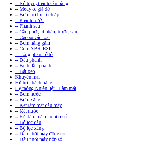
-- Rô tuyn, thanh cân bằng
-- Moay ơ, giá đỡ
-- Bơm trợ lực, tích áp
-- Phanh trước
-- Phanh sau
-- Cầu phớt, bi nhào, trước, sau
-- Cao su các loại
-- Bơm nâng gầm
-- Cụm ABS, ESP
-- Tổng phanh ô tô
-- Dầu phanh
-- Bình dầu phanh
-- Bát bèo
Khuyến mại
Hỗ trợ khách hàng
Hệ thống Nhiên liệu- Làm mát
-- Bơm nước
-- Bơm xăng
-- Két làm mát dầu máy
-- Két nước
-- Két làm mát dầu hộp số
-- Bộ lọc dầu
-- Bộ lọc xăng
-- Dầu nhớt máy động cơ
-- Dầu nhớt máy hộp số