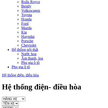
Rolls Royce
Bently
Volkswagen
Toyota
Honda
Ford
Mazda
Kia
Huyndai
Porsche
Chevrolet
Hệ thống nội thất
Nước hoa
Âm thanh, loa
Phụ gia ô tô
Phụ gia ô tô
Hệ thống điện- điều hòa
Hệ thống điện- điều hòa