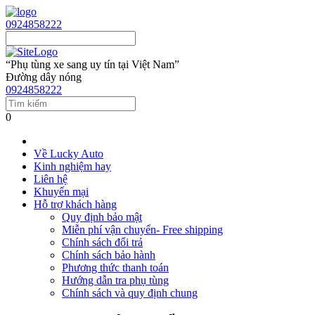
0924858222
“Phụ tùng xe sang uy tín tại Việt Nam”
Đường dây nóng
0924858222
0
Về Lucky Auto
Kinh nghiệm hay
Liên hệ
Khuyến mại
Hỗ trợ khách hàng
Quy định bảo mật
Miễn phí vận chuyển- Free shipping
Chính sách đổi trả
Chính sách bảo hành
Phương thức thanh toán
Hướng dẫn tra phụ tùng
Chính sách và quy định chung