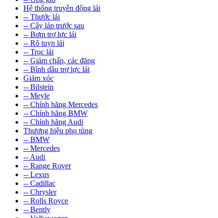
Hệ thống truyền động lái
-- Thước lái
-- Cây láp trước sau
-- Bơm trợ lực lái
-- Rô tuyn lái
-- Trục lái
-- Giảm chấn, các đăng
-- Bình dầu trợ lực lái
Giảm xóc
-- Bilstein
-- Meyle
-- Chính hãng Mercedes
-- Chính hãng BMW
-- Chính hãng Audi
Thương hiệu phụ tùng
-- BMW
-- Mercedes
-- Audi
-- Range Rover
-- Lexus
-- Cadillac
-- Chrysler
-- Rolls Royce
-- Bently