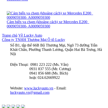
Cảm biến va chạm (khoảng cách) xe Mercedes E200_
0009059300- A0009059300
Trang chủ
Về Lucky Auto
Công ty TNHH Thương Mại Ô tô Lucky
Số B1, tập thể 66B Bộ Thương Mại, Ngõ 73 đường Trần
Khát Chân, Phường Thanh Lương, Quận Hai Bà Trưng, Hà
Nội
Điện Thoại: 0981 223 222 (Ms. Vân)
0931 837 555 (Mr. Cương)
0941 856 688 (Ms. Bích)
hoặc 024.62669922
Website:
www.luckyauto.vn
- Email:
luckyauto.vn@gmail.com