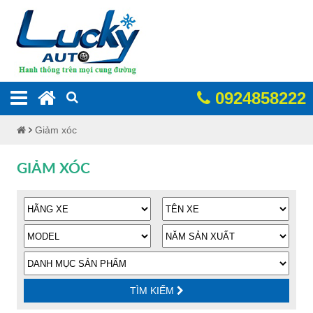
0924858222
Giảm xóc
GIẢM XÓC
TÌM KIẾM