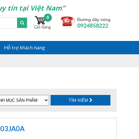
y tín tại Việt Nam”
0
Đường dây nóng
0924858222
Hỗ trợ khách hàng
TÌM KIẾM
3203JA0A