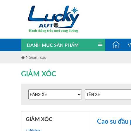
V
DANH MỤC SẢN PHẨM
Giảm xóc
GIẢM XÓC
GIẢM XÓC
Cao su đầu 
Bilstein