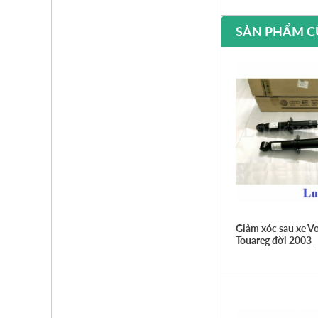
SẢN PHẨM C
Giảm xóc sau xe V
Touareg đời 2003