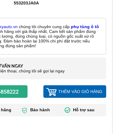
553203JA0A
kyauto.vn
chúng tôi chuyên cung cấp
phụ tùng ô tô
nh hãng với giá thấp nhất, Cam kết sản phẩm đúng
t lượng, đúng chủng loại, có nguồn gốc xuất xứ rõ
g. Đảm bảo hoàn lại 100% chi phí đặt trước nếu
ng đúng sản phẩm!
Ư VẤN NGAY
iện thoại, chúng tôi sẽ gọi lại ngay
858222
THÊM VÀO GIỎ HÀNG
 hãng
Bảo hành
Hỗ trợ sau