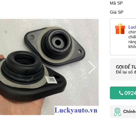
Mã SP
Giá SP
Luc
chí
chấ
ràn
khô
GỌI ĐỂ T
Để lại số đ
0924
Chính