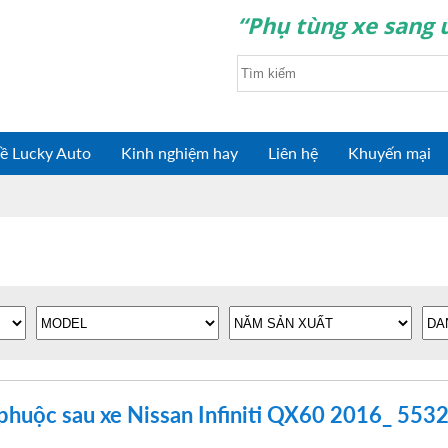
“Phụ tùng xe sang u
ề Lucky Auto
Kinh nghiệm hay
Liên hệ
Khuyến mại
phuộc sau xe Nissan Infiniti QX60 2016_ 55