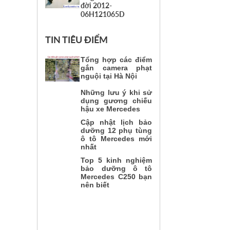
đời 2012-
06H121065D
TIN TIÊU ĐIỂM
Tổng hợp các điểm
gắn camera phạt
nguội tại Hà Nội
Những lưu ý khi sử
dụng gương chiếu
hậu xe Mercedes
Cập nhật lịch bảo
dưỡng 12 phụ tùng
ô tô Mercedes mới
nhất
Top 5 kinh nghiệm
bảo dưỡng ô tô
Mercedes C250 bạn
nên biết