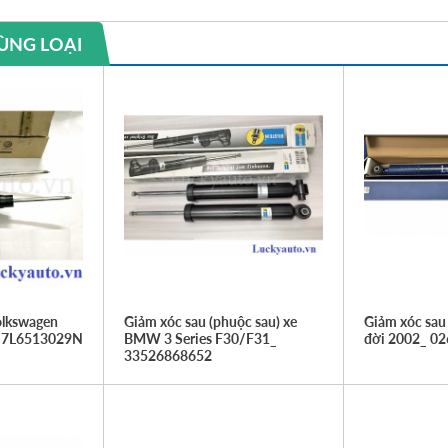
ÙNG LOẠI
olkswagen
Giảm xóc sau (phuộc sau) xe
Giảm xóc sau
_ 7L6513029N
BMW 3 Series F30/F31_
đời 2002_ 0
33526868652