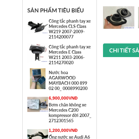
SẢN PHẨM TIÊU BIỂU
Công tắc phanh tay xe
Mercedes CLS Class
W219 2007-2009-
2114200077
Công tắc phanh tay xe
CHI TIẾT 
Mercedes E Class
W211 2003-2006-
2114270020
Nước hoa
AGARWOOD
MAYBACH 000 899
02 00_ 0008990200
6,900,000VNĐ
Bơm chân không xe
Mercedes C200
kompressor đời 2007_
2712301565
1,200,000VNĐ
Ống nước xe Audi A6