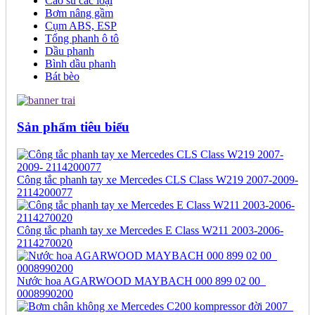
Cao su các loại
Bơm nâng gầm
Cụm ABS, ESP
Tổng phanh ô tô
Dầu phanh
Bình dầu phanh
Bát bèo
Sản phẩm tiêu biểu
Công tắc phanh tay xe Mercedes CLS Class W219 2007-2009-
2114200077
Công tắc phanh tay xe Mercedes E Class W211 2003-2006-
2114270020
Nước hoa AGARWOOD MAYBACH 000 899 02 00_
0008990200