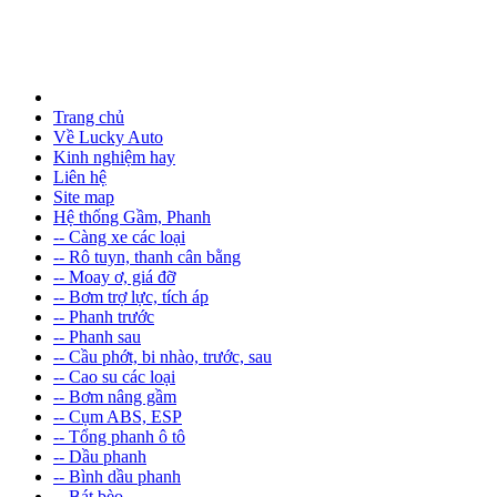
Trang chủ
Về Lucky Auto
Kinh nghiệm hay
Liên hệ
Site map
Hệ thống Gầm, Phanh
-- Càng xe các loại
-- Rô tuyn, thanh cân bằng
-- Moay ơ, giá đỡ
-- Bơm trợ lực, tích áp
-- Phanh trước
-- Phanh sau
-- Cầu phớt, bi nhào, trước, sau
-- Cao su các loại
-- Bơm nâng gầm
-- Cụm ABS, ESP
-- Tổng phanh ô tô
-- Dầu phanh
-- Bình dầu phanh
-- Bát bèo