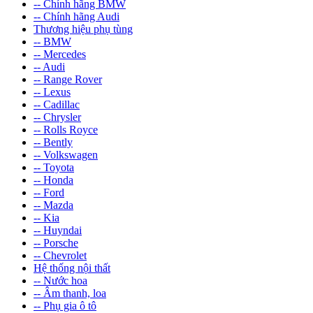
-- Chính hãng BMW
-- Chính hãng Audi
Thương hiệu phụ tùng
-- BMW
-- Mercedes
-- Audi
-- Range Rover
-- Lexus
-- Cadillac
-- Chrysler
-- Rolls Royce
-- Bently
-- Volkswagen
-- Toyota
-- Honda
-- Ford
-- Mazda
-- Kia
-- Huyndai
-- Porsche
-- Chevrolet
Hệ thống nội thất
-- Nước hoa
-- Âm thanh, loa
-- Phụ gia ô tô