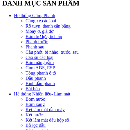
DANH MỤC SẢN PHẨM
Hệ thống Gầm, Phanh
Càng xe các loại
Rô tuyn, thanh cân bằng
Moay ơ, giá đỡ
Bơm trợ lực, tích áp
Phanh trước
Phanh sau
Cầu phớt, bi nhào, trước, sau
Cao su các loại
Bơm nâng gầm
Cụm ABS, ESP
Tổng phanh ô tô
Dầu phanh
Bình dầu phanh
Bát bèo
Hệ thống Nhiên liệu- Làm mát
Bơm nước
Bơm xăng
Két làm mát dầu máy
Két nước
Két làm mát dầu hộp số
Bộ lọc dầu