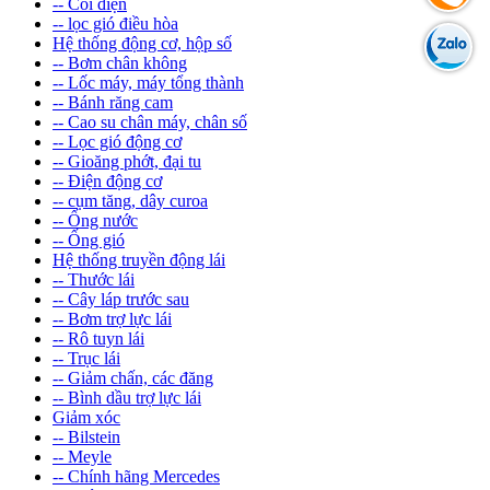
-- Còi điện
-- lọc gió điều hòa
Hệ thống động cơ, hộp số
-- Bơm chân không
-- Lốc máy, máy tổng thành
-- Bánh răng cam
-- Cao su chân máy, chân số
-- Lọc gió động cơ
-- Gioăng phớt, đại tu
-- Điện động cơ
-- cụm tăng, dây curoa
-- Ống nước
-- Ống gió
Hệ thống truyền động lái
-- Thước lái
-- Cây láp trước sau
-- Bơm trợ lực lái
-- Rô tuyn lái
-- Trục lái
-- Giảm chấn, các đăng
-- Bình dầu trợ lực lái
Giảm xóc
-- Bilstein
-- Meyle
-- Chính hãng Mercedes