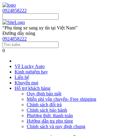
0924858222
“Phụ tùng xe sang uy tín tại Việt Nam”
Đường dây nóng
0924858222
0
Về Lucky Auto
Kinh nghiệm hay
Liên hệ
Khuyến mại
Hỗ trợ khách hàng
Quy định bảo mật
Miễn phí vận chuyển- Free shipping
Chính sách đổi trả
Chính sách bảo hành
Phương thức thanh toán
Hướng dẫn tra phụ tùng
Chính sách và quy định chung