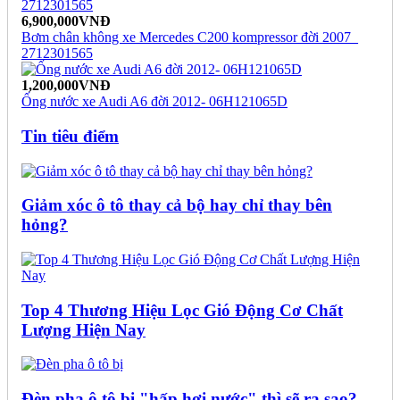
6,900,000VNĐ
Bơm chân không xe Mercedes C200 kompressor đời 2007_
2712301565
1,200,000VNĐ
Ống nước xe Audi A6 đời 2012- 06H121065D
Tin tiêu điểm
Giảm xóc ô tô thay cả bộ hay chỉ thay bên
hỏng?
Top 4 Thương Hiệu Lọc Gió Động Cơ Chất
Lượng Hiện Nay
Đèn pha ô tô bị "hấp hơi nước" thì sẽ ra sao?