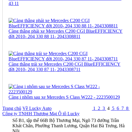
43 11
Càng thẳng phải xe Mercedes C200 CGI BlueEFFICIENCY
đời 2010- 204 330 88 11- 2043308811
Càng thẳng trái xe Mercedes C200 CGI BlueEFFICIENCY
đời 2010- 204 330 87 11- 2043308711
Càng i nhôm sau xe Mercedes S Class W222 - 2223500129
Trang chủ
Về Lucky Auto
1
2
3
4
5
6
7
8
Công ty TNHH Thương Mại Ô tô Lucky
Số B1, tập thể 66B Bộ Thương Mại, Ngõ 73 đường Trần
Khát Chân, Phường Thanh Lương, Quận Hai Bà Trưng, Hà
Nội