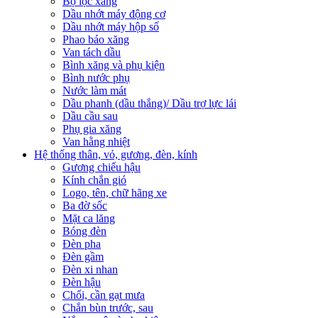
Bộ lọc xăng
Dầu nhớt máy động cơ
Dầu nhớt máy hộp số
Phao báo xăng
Van tách dầu
Bình xăng và phụ kiện
Bình nước phụ
Nước làm mát
Dầu phanh (dầu thắng)/ Dầu trợ lực lái
Dầu cầu sau
Phụ gia xăng
Van hằng nhiệt
Hệ thống thân, vỏ, gương, đèn, kính
Gương chiếu hậu
Kính chắn gió
Logo, tên, chữ hãng xe
Ba đờ sốc
Mặt ca lăng
Bóng đèn
Đèn pha
Đèn gầm
Đèn xi nhan
Đèn hậu
Chổi, cần gạt mưa
Chắn bùn trước, sau