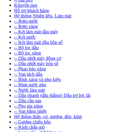
Khuyến mại
Hỗ trợ khách hàng
Hệ thống Nhiên liệu- Làm mát
-- Bơm nước
-- Bơm xăng
-- Két làm mát dầu máy
-- Két nước
-- Két làm mát dầu hộp số
-- Bộ lọc dầu
-- Bộ lọc xăng
-- Dầu nhớt máy động cơ
-- Dầu nhớt máy hộp số
-- Phao báo xăng
-- Van tách dầu
-- Bình xăng và phụ kiện
-- Bình nước phụ
-- Nước làm mát
-- Dầu phanh (dầu thắng)/ Dầu trợ lực lái
-- Dầu cầu sau
-- Phụ gia xăng
-- Van hằng nhiệt
Hệ thống thân, vỏ, gương, đèn, kính
-- Gương chiếu hậu
-- Kính chắn gió