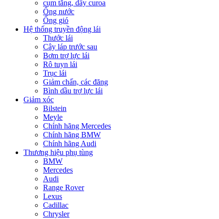
cụm tăng, dây curoa
Ống nước
Ống gió
Hệ thống truyền động lái
Thước lái
Cây láp trước sau
Bơm trợ lực lái
Rô tuyn lái
Trục lái
Giảm chấn, các đăng
Bình dầu trợ lực lái
Giảm xóc
Bilstein
Meyle
Chính hãng Mercedes
Chính hãng BMW
Chính hãng Audi
Thương hiệu phụ tùng
BMW
Mercedes
Audi
Range Rover
Lexus
Cadillac
Chrysler