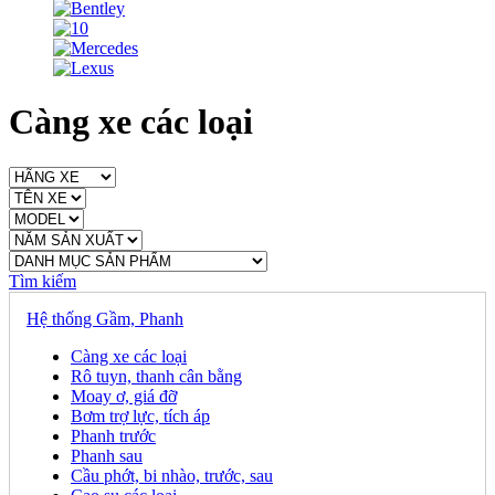
Càng xe các loại
Tìm kiếm
Hệ thống Gầm, Phanh
Càng xe các loại
Rô tuyn, thanh cân bằng
Moay ơ, giá đỡ
Bơm trợ lực, tích áp
Phanh trước
Phanh sau
Cầu phớt, bi nhào, trước, sau