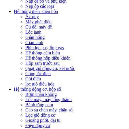
Nắp ca pô và phụ kiện
Nẹp ốp các loại
Hệ thống điện- điều hòa
Ắc quy
Máy phát điện
Củ đề, máy đề
Lốc lạnh
Giàn nóng
Giàn lạnh
Phin lọc gas, ống gas
Hệ thống cảm biến
Hệ thống hộp điều khiển
Hộp sam trước sau
Quạt gió động cơ, két nước
Công tắc điện
Còi điện
lọc gió điều hòa
Hệ thống động cơ, hộp số
Bơm chân không
Lốc máy, máy tổng thành
Bánh răng cam
Cao su chân máy, chân số
Lọc gió động cơ
Gioăng phớt, đại tu
Điện động cơ