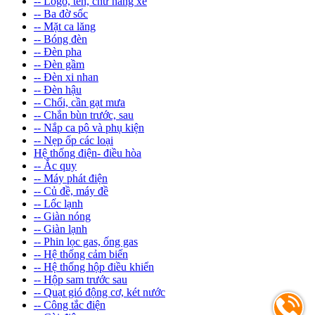
-- Logo, tên, chữ hãng xe
-- Ba đờ sốc
-- Mặt ca lăng
-- Bóng đèn
-- Đèn pha
-- Đèn gầm
-- Đèn xi nhan
-- Đèn hậu
-- Chổi, cần gạt mưa
-- Chắn bùn trước, sau
-- Nắp ca pô và phụ kiện
-- Nẹp ốp các loại
Hệ thống điện- điều hòa
-- Ắc quy
-- Máy phát điện
-- Củ đề, máy đề
-- Lốc lạnh
-- Giàn nóng
-- Giàn lạnh
-- Phin lọc gas, ống gas
-- Hệ thống cảm biến
-- Hệ thống hộp điều khiển
-- Hộp sam trước sau
-- Quạt gió động cơ, két nước
-- Công tắc điện