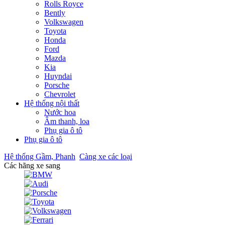
Rolls Royce
Bently
Volkswagen
Toyota
Honda
Ford
Mazda
Kia
Huyndai
Porsche
Chevrolet
Hệ thống nội thất
Nước hoa
Âm thanh, loa
Phụ gia ô tô
Phụ gia ô tô
Hệ thống Gầm, Phanh
Càng xe các loại
Các hãng xe sang