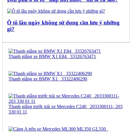
Ô tô lâu ngày không sử dụng cần lưu ý những
gì?
Thanh giằng xe BMW X1 E84_ 33326763471
Thanh giằng xe BMW X1_ 33322406290
Thanh giằng trước trái xe Mercedes C240_ 2033300111- 203
330 01 11