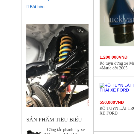
Bát bèo
1,200,000VNĐ
Rô tuyn đứng xe M
4Matic đời 2005
550,000VNĐ
RÔ TUYN LÁI TR
XE FORD
SẢN PHẨM TIÊU BIỂU
Công tắc phanh tay xe