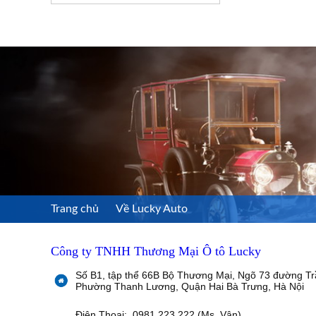
Trang chủ
Về Lucky Auto
Công ty TNHH Thương Mại Ô tô Lucky
Số B1, tập thể 66B Bộ Thương Mại, Ngõ 73 đường Tr
Phường Thanh Lương, Quận Hai Bà Trưng, Hà Nội
Điện Thoại: 0981 223 222 (Ms. Vân)