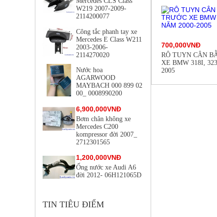
Mercedes CLS Class
W219 2007-2009-
2114200077
Công tắc phanh tay xe
Mercedes E Class W211
700,000VNĐ
2003-2006-
RÔ TUYN CÂN B
2114270020
XE BMW 318I, 323
Nước hoa
2005
AGARWOOD
MAYBACH 000 899 02
00_ 0008990200
6,900,000VNĐ
Bơm chân không xe
Mercedes C200
kompressor đời 2007_
2712301565
1,200,000VNĐ
Ống nước xe Audi A6
đời 2012- 06H121065D
TIN TIÊU ĐIỂM