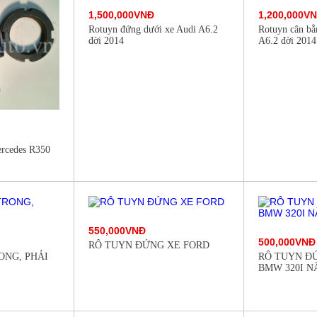
1,500,000VNĐ
1,200,000V
Rotuyn đứng dưới xe Audi A6.2
Rotuyn cân bằ
đời 2014
A6.2 đời 2014
ercedes R350
550,000VNĐ
500,000VNĐ
RÔ TUYN ĐỨNG XE FORD
ONG, PHẢI
RÔ TUYN Đ
BMW 320I NĂ