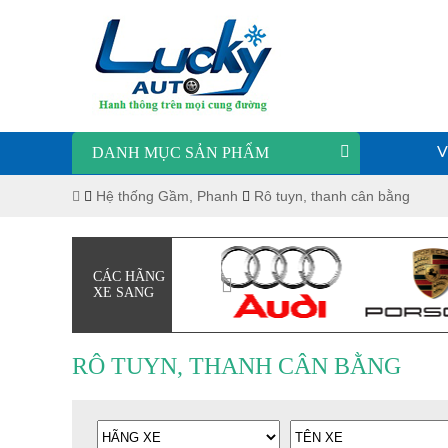
DANH MỤC SẢN PHẨM
V
Hệ thống Gầm, Phanh
Rô tuyn, thanh cân bằng
CÁC HÃNG
XE SANG
RÔ TUYN, THANH CÂN BẰNG