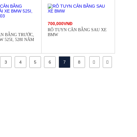
700,000VNĐ
RÔ TUYN CÂN BẰNG SAU XE
ÂN BẰNG TRƯỚC,
BMW
 525I, 528I NĂM
3
4
5
6
7
8