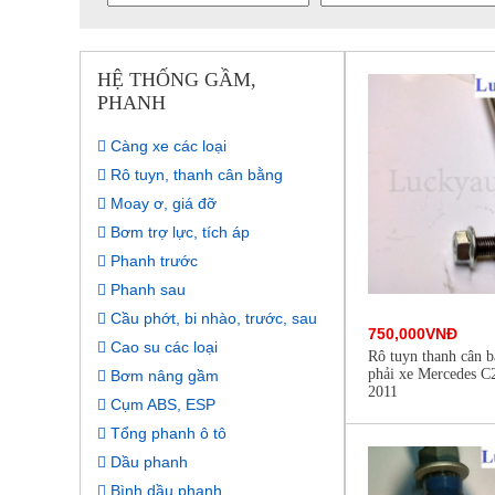
HỆ THỐNG GẦM,
PHANH
Càng xe các loại
Rô tuyn, thanh cân bằng
Moay ơ, giá đỡ
Bơm trợ lực, tích áp
Phanh trước
Phanh sau
Cầu phớt, bi nhào, trước, sau
750,000VNĐ
Cao su các loại
Rô tuyn thanh cân b
phải xe Mercedes C
Bơm nâng gầm
2011
Cụm ABS, ESP
Tổng phanh ô tô
Dầu phanh
Bình dầu phanh