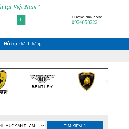
ín tại Việt Nam”
0
Đường dây nóng
0924858222
Hỗ trợ khách hàng
TÌM KIẾM