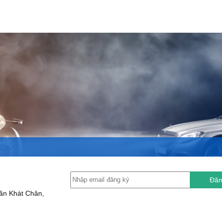
Đăn
ần Khát Chân,