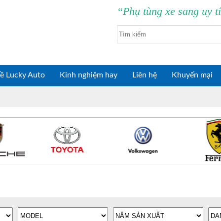
“Phụ tùng xe sang uy t
ề Lucky Auto
Kinh nghiệm hay
Liên hệ
Khuyến mại