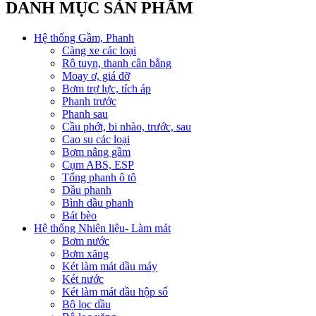
DANH MỤC SẢN PHẨM
Hệ thống Gầm, Phanh
Càng xe các loại
Rô tuyn, thanh cân bằng
Moay ơ, giá đỡ
Bơm trợ lực, tích áp
Phanh trước
Phanh sau
Cầu phớt, bi nhào, trước, sau
Cao su các loại
Bơm nâng gầm
Cụm ABS, ESP
Tổng phanh ô tô
Dầu phanh
Bình dầu phanh
Bát bèo
Hệ thống Nhiên liệu- Làm mát
Bơm nước
Bơm xăng
Két làm mát dầu máy
Két nước
Két làm mát dầu hộp số
Bộ lọc dầu