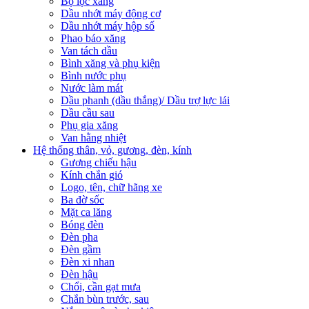
Bộ lọc xăng
Dầu nhớt máy động cơ
Dầu nhớt máy hộp số
Phao báo xăng
Van tách dầu
Bình xăng và phụ kiện
Bình nước phụ
Nước làm mát
Dầu phanh (dầu thắng)/ Dầu trợ lực lái
Dầu cầu sau
Phụ gia xăng
Van hằng nhiệt
Hệ thống thân, vỏ, gương, đèn, kính
Gương chiếu hậu
Kính chắn gió
Logo, tên, chữ hãng xe
Ba đờ sốc
Mặt ca lăng
Bóng đèn
Đèn pha
Đèn gầm
Đèn xi nhan
Đèn hậu
Chổi, cần gạt mưa
Chắn bùn trước, sau