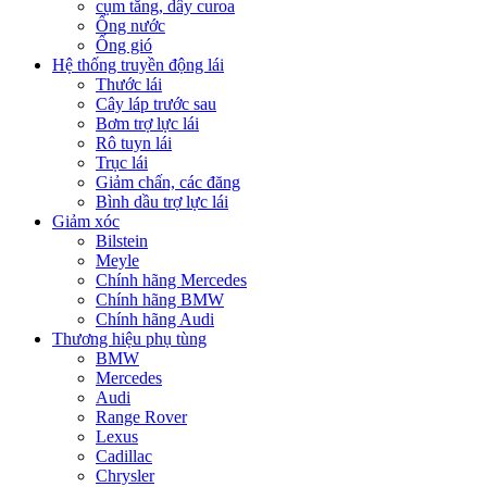
cụm tăng, dây curoa
Ống nước
Ống gió
Hệ thống truyền động lái
Thước lái
Cây láp trước sau
Bơm trợ lực lái
Rô tuyn lái
Trục lái
Giảm chấn, các đăng
Bình dầu trợ lực lái
Giảm xóc
Bilstein
Meyle
Chính hãng Mercedes
Chính hãng BMW
Chính hãng Audi
Thương hiệu phụ tùng
BMW
Mercedes
Audi
Range Rover
Lexus
Cadillac
Chrysler