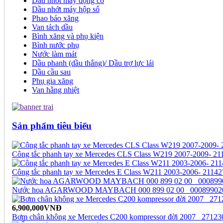
Dầu nhớt máy động cơ
Dầu nhớt máy hộp số
Phao báo xăng
Van tách dầu
Bình xăng và phụ kiện
Bình nước phụ
Nước làm mát
Dầu phanh (dầu thắng)/ Dầu trợ lực lái
Dầu cầu sau
Phụ gia xăng
Van hằng nhiệt
Sản phẩm tiêu biểu
Công tắc phanh tay xe Mercedes CLS Class W219 2007-2009- 2
Công tắc phanh tay xe Mercedes E Class W211 2003-2006- 2114
Nước hoa AGARWOOD MAYBACH 000 899 02 00_ 00089902
6,900,000VNĐ
Bơm chân không xe Mercedes C200 kompressor đời 2007_ 2712