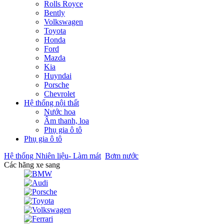
Rolls Royce
Bently
Volkswagen
Toyota
Honda
Ford
Mazda
Kia
Huyndai
Porsche
Chevrolet
Hệ thống nội thất
Nước hoa
Âm thanh, loa
Phụ gia ô tô
Phụ gia ô tô
Hệ thống Nhiên liệu- Làm mát
Bơm nước
Các hãng xe sang