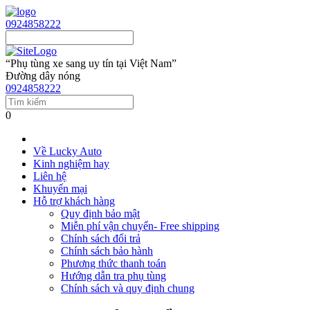
0924858222
“Phụ tùng xe sang uy tín tại Việt Nam”
Đường dây nóng
0924858222
0
Về Lucky Auto
Kinh nghiệm hay
Liên hệ
Khuyến mại
Hỗ trợ khách hàng
Quy định bảo mật
Miễn phí vận chuyển- Free shipping
Chính sách đổi trả
Chính sách bảo hành
Phương thức thanh toán
Hướng dẫn tra phụ tùng
Chính sách và quy định chung