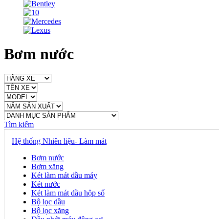
Bơm nước
Tìm kiếm
Hệ thống Nhiên liệu- Làm mát
Bơm nước
Bơm xăng
Két làm mát dầu máy
Két nước
Két làm mát dầu hộp số
Bộ lọc dầu
Bộ lọc xăng