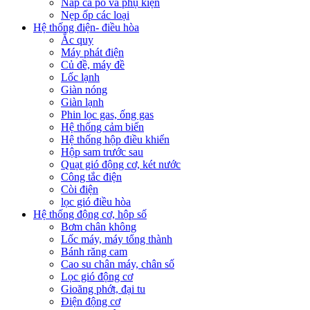
Nắp ca pô và phụ kiện
Nẹp ốp các loại
Hệ thống điện- điều hòa
Ắc quy
Máy phát điện
Củ đề, máy đề
Lốc lạnh
Giàn nóng
Giàn lạnh
Phin lọc gas, ống gas
Hệ thống cảm biến
Hệ thống hộp điều khiển
Hộp sam trước sau
Quạt gió động cơ, két nước
Công tắc điện
Còi điện
lọc gió điều hòa
Hệ thống động cơ, hộp số
Bơm chân không
Lốc máy, máy tổng thành
Bánh răng cam
Cao su chân máy, chân số
Lọc gió động cơ
Gioăng phớt, đại tu
Điện động cơ