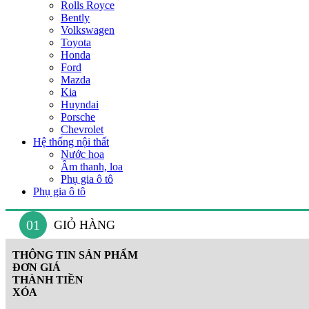
Rolls Royce
Bently
Volkswagen
Toyota
Honda
Ford
Mazda
Kia
Huyndai
Porsche
Chevrolet
Hệ thống nội thất
Nước hoa
Âm thanh, loa
Phụ gia ô tô
Phụ gia ô tô
01
GIỎ HÀNG
THÔNG TIN SẢN PHẨM
ĐƠN GIÁ
THÀNH TIỀN
XÓA