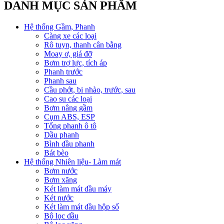
DANH MỤC SẢN PHẨM
Hệ thống Gầm, Phanh
Càng xe các loại
Rô tuyn, thanh cân bằng
Moay ơ, giá đỡ
Bơm trợ lực, tích áp
Phanh trước
Phanh sau
Cầu phớt, bi nhào, trước, sau
Cao su các loại
Bơm nâng gầm
Cụm ABS, ESP
Tổng phanh ô tô
Dầu phanh
Bình dầu phanh
Bát bèo
Hệ thống Nhiên liệu- Làm mát
Bơm nước
Bơm xăng
Két làm mát dầu máy
Két nước
Két làm mát dầu hộp số
Bộ lọc dầu