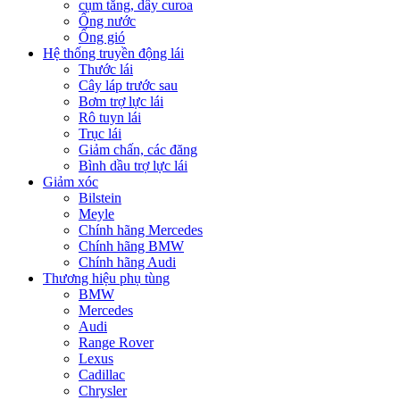
cụm tăng, dây curoa
Ống nước
Ống gió
Hệ thống truyền động lái
Thước lái
Cây láp trước sau
Bơm trợ lực lái
Rô tuyn lái
Trục lái
Giảm chấn, các đăng
Bình dầu trợ lực lái
Giảm xóc
Bilstein
Meyle
Chính hãng Mercedes
Chính hãng BMW
Chính hãng Audi
Thương hiệu phụ tùng
BMW
Mercedes
Audi
Range Rover
Lexus
Cadillac
Chrysler