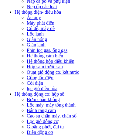
Nắp ca pô và phụ kiện
Nẹp ốp các loại
Hệ thống điện- điều hòa
Ắc quy
Máy phát điện
Củ đề, máy đề
Lốc lạnh
Giàn nóng
Giàn lạnh
Phin lọc gas, ống gas
Hệ thống cảm biến
Hệ thống hộp điều khiển
Hộp sam trước sau
Quạt gió động cơ, két nước
Công tắc điện
Còi điện
lọc gió điều hòa
Hệ thống động cơ, hộp số
Bơm chân không
Lốc máy, máy tổng thành
Bánh răng cam
Cao su chân máy, chân số
Lọc gió động cơ
Gioăng phớt, đại tu
Điện động cơ