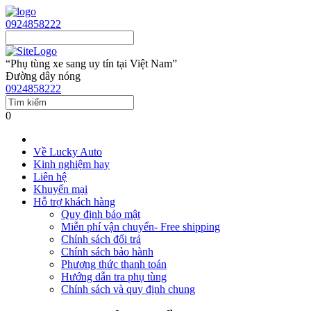
0924858222
“Phụ tùng xe sang uy tín tại Việt Nam”
Đường dây nóng
0924858222
0
Về Lucky Auto
Kinh nghiệm hay
Liên hệ
Khuyến mại
Hỗ trợ khách hàng
Quy định bảo mật
Miễn phí vận chuyển- Free shipping
Chính sách đổi trả
Chính sách bảo hành
Phương thức thanh toán
Hướng dẫn tra phụ tùng
Chính sách và quy định chung