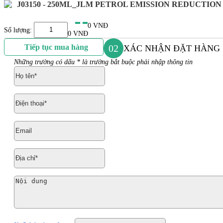
J03150 - 250ML_JLM PETROL EMISSION REDUCTI
0 VNĐ
Số lượng:
0 VNĐ
Tiếp tục mua hàng
02
XÁC NHẬN ĐẶT HÀNG
Những trường có dấu * là trường bắt buộc phải nhập thông tin