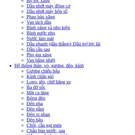
Bộ lọc xăng
Dầu nhớt máy động cơ
Dầu nhớt máy hộp số
Phao báo xăng
Van tách dầu
Bình xăng và phụ kiện
Bình nước phụ
Nước làm mát
Dầu phanh (dầu thắng)/ Dầu trợ lực lái
Dầu cầu sau
Phụ gia xăng
Van hằng nhiệt
Hệ thống thân, vỏ, gương, đèn, kính
Gương chiếu hậu
Kính chắn gió
Logo, tên, chữ hãng xe
Ba đờ sốc
Mặt ca lăng
Bóng đèn
Đèn pha
Đèn gầm
Đèn xi nhan
Đèn hậu
Chổi, cần gạt mưa
Chắn bùn trước, sau