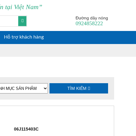
ín tại Việt Nam”
0
Đường dây nóng
0924858222
Hỗ trợ khách hàng
TÌM KIẾM
06J115403C