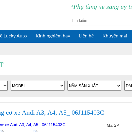
“Phụ tùng xe sang uy t
ề Lucky Auto
Kinh nghiệm hay
Liên hệ
Khuyến mại
T
ng cơ xe Audi A3, A4, A5_ 06J115403C
Mã SP