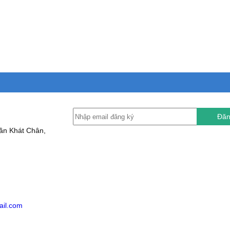
Đăn
ần Khát Chân,
ail.com