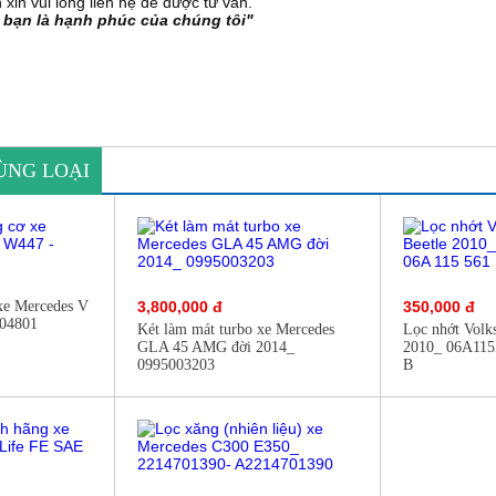
n xin vui lòng liên hệ để được tư vấn.
 bạn là hạnh phúc của chúng tôi"
ÙNG LOẠI
xe Mercedes V
3,800,000 đ
350,000 đ
004801
Két làm mát turbo xe Mercedes
Lọc nhớt Volk
GLA 45 AMG đời 2014_
2010_ 06A115
0995003203
B