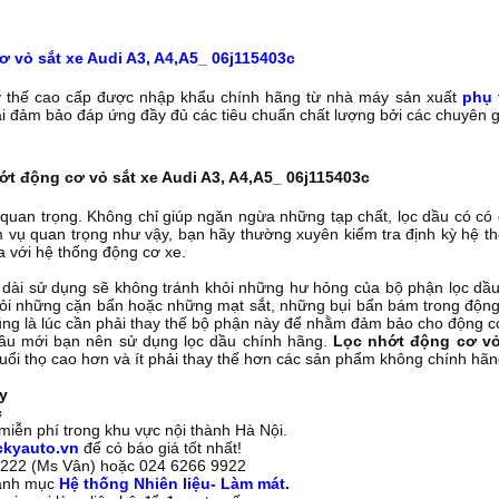
 vỏ sắt xe Audi A3, A4,A5_ 06j115403c
 thế cao cấp được nhập khẩu chính hãng từ nhà máy sản xuất
phụ 
i đảm bảo đáp ứng đầy đủ các tiêu chuẩn chất lượng bởi các chuyên 
t động cơ vỏ sắt xe Audi A3, A4,A5_ 06j115403c
ất quan trọng. Không chỉ giúp ngăn ngừa những tạp chất, lọc dầu có 
 vụ quan trọng như vậy, bạn hãy thường xuyên kiểm tra định kỳ hệ th
a với hệ thống động cơ xe.​
 dài sử dụng sẽ không tránh khỏi những hư hỏng của bộ phận lọc dầu
ỏi những cặn bẩn hoặc những mạt sắt, những bụi bẩn bám trong động 
cũng là lúc cần phải thay thế bộ phận này để nhằm đảm bảo cho động cơ 
 dầu mới bạn nên sử dụng lọc dầu chính hãng.
Lọc nhớt động cơ vỏ 
tuổi thọ cao hơn và ít phải thay thế hơn các sản phẩm không chính hãn
y
c
iễn phí trong khu vực nội thành Hà Nội.
ckyauto.vn
để có báo giá tốt nhất!
3 222 (Ms Vân) hoặc 024 6266 9922
danh mục
Hệ thống Nhiên liệu- Làm mát.