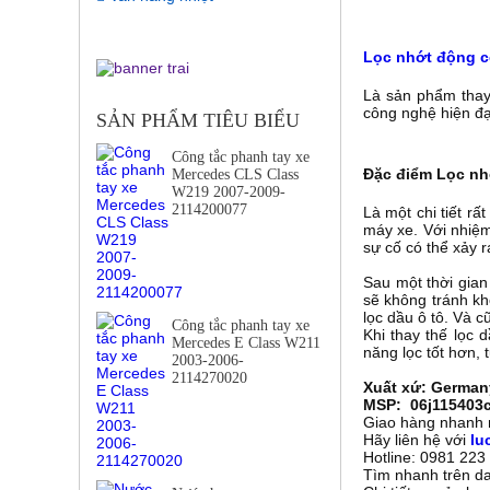
Lọc nhớt động cơ
Là sản phẩm thay
công nghệ hiện đạ
SẢN PHẨM TIÊU BIỂU
Công tắc phanh tay xe
Đặc điểm Lọc nhớ
Mercedes CLS Class
W219 2007-2009-
2114200077
Là một chi tiết r
máy xe. Với nhiệm
sự cố có thể xảy r
Sau một thời gian
sẽ không tránh kh
lọc dầu ô tô. Và 
Công tắc phanh tay xe
Khi thay thế lọc
Mercedes E Class W211
năng lọc tốt hơn, 
2003-2006-
2114270020
Xuất xứ: German
MSP: 06j115403
Giao hàng nhanh m
Hãy liên hệ với
lu
Hotline: 0981 22
Tìm nhanh trên 