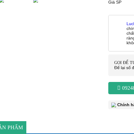
Giá SP
Luc
chí
chấ
ràn
khô
GỌI ĐỂ 
Để lại số đ
0924
Chính h
SẢN PHẨM