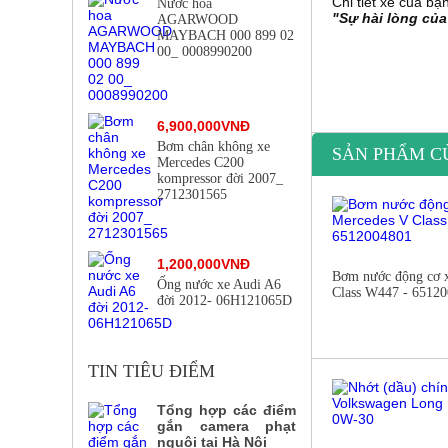
Chi tiết xe của bạ
Nước hoa
"Sự hài lòng của
AGARWOOD
MAYBACH 000 899 02
00_ 0008990200
6,900,000VNĐ
Bơm chân không xe
SẢN PHẨM C
Mercedes C200
kompressor đời 2007_
2712301565
1,200,000VNĐ
Bơm nước động cơ 
Ống nước xe Audi A6
Class W447 - 6512
đời 2012- 06H121065D
TIN TIÊU ĐIỂM
Tổng hợp các điểm
gắn camera phạt
nguội tại Hà Nội