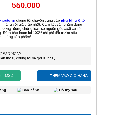
550,000
kyauto.vn
chúng tôi chuyên cung cấp
phụ tùng ô tô
nh hãng với giá thấp nhất, Cam kết sản phẩm đúng
t lượng, đúng chủng loại, có nguồn gốc xuất xứ rõ
g. Đảm bảo hoàn lại 100% chi phí đặt trước nếu
ng đúng sản phẩm!
TƯ VẤN NGAY
iện thoại, chúng tôi sẽ gọi lại ngay
858222
THÊM VÀO GIỎ HÀNG
ãng
Bảo hành
Hỗ trợ sau