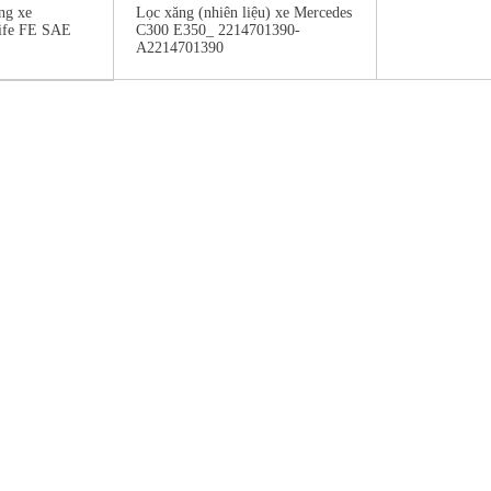
ng xe
Lọc xăng (nhiên liệu) xe Mercedes
ife FE SAE
C300 E350_ 2214701390-
A2214701390