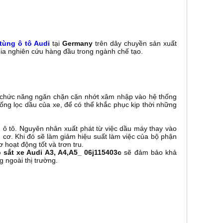
tùng ô tô Audi
tại
Germany
trên dây chuyền sản xuất
gia nghiên cứu hàng đầu trong ngành chế tạo.
có chức năng ngăn chặn cặn nhớt xâm nhập vào hệ thống
ống lọc dầu của xe, để có thể khắc phục kịp thời những
 ô tô. Nguyên nhân xuất phát từ việc dầu máy thay vào
cơ. Khi đó sẽ làm giảm hiệu suất làm việc của bộ phận
hoạt động tốt và trơn tru.
sắt xe Audi A3, A4,A5_ 06j115403c
sẽ đảm bảo khả
g ngoài thị trường.