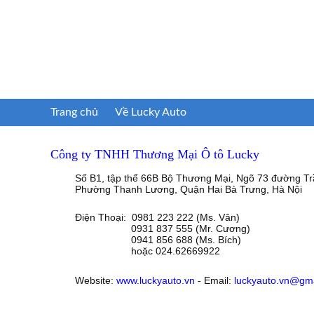
Trang chủ
Về Lucky Auto
Công ty TNHH Thương Mại Ô tô Lucky
Số B1, tập thể 66B Bộ Thương Mại, Ngõ 73 đường Tr
Phường Thanh Lương, Quận Hai Bà Trưng, Hà Nội
Điện Thoại: 0981 223 222 (Ms. Vân)
0931 837 555 (Mr. Cương)
0941 856 688 (Ms. Bích)
hoặc 024.62669922
Website:
www.luckyauto.vn
- Email:
luckyauto.vn@gm