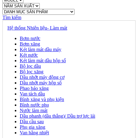
Tìm kiếm
Hệ thống Nhiên liệu- Làm mát
Bơm nước
Bơm xăng
Két làm mát dầu máy
Két nước
Két làm mát dầu hộp số
Bộ lọc dầu
Bộ lọc xăng
Dầu nhớt máy động cơ
Dầu nhớt máy hộp số
Phao báo xăng
Van tách dầu
Bình xăng và phụ kiện
Bình nước phụ
Nước làm mát
Dầu phanh (dầu thắng)/ Dầu trợ lực lái
Dầu cầu sau
Phụ gia xăng
Van hằng nhiệt