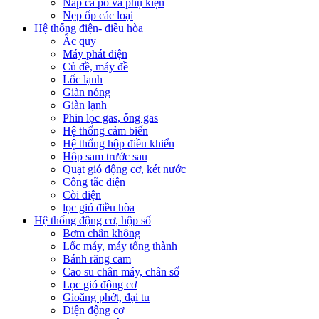
Nắp ca pô và phụ kiện
Nẹp ốp các loại
Hệ thống điện- điều hòa
Ắc quy
Máy phát điện
Củ đề, máy đề
Lốc lạnh
Giàn nóng
Giàn lạnh
Phin lọc gas, ống gas
Hệ thống cảm biến
Hệ thống hộp điều khiển
Hộp sam trước sau
Quạt gió động cơ, két nước
Công tắc điện
Còi điện
lọc gió điều hòa
Hệ thống động cơ, hộp số
Bơm chân không
Lốc máy, máy tổng thành
Bánh răng cam
Cao su chân máy, chân số
Lọc gió động cơ
Gioăng phớt, đại tu
Điện động cơ