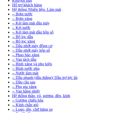
Khuyến mại
Hỗ trợ khách hàng
Hệ thống Nhiên liệu- Làm mát
-- Bơm nước
-- Bơm xăng
-- Két làm mát dầu máy
-- Két nước
-- Két làm mát dầu hộp số
-- Bộ lọc dầu
-- Bộ lọc xăng
-- Dầu nhớt máy động cơ
-- Dầu nhớt máy hộp số
-- Phao báo xăng
-- Van tách dầu
-- Bình xăng và phụ kiện
-- Bình nước phụ
-- Nước làm mát
-- Dầu phanh (dầu thắng)/ Dầu trợ lực lái
-- Dầu cầu sau
-- Phụ gia xăng
-- Van hằng nhiệt
Hệ thống thân, vỏ, gương, đèn, kính
-- Gương chiếu hậu
-- Kính chắn gió
-- Logo, tên, chữ hãng xe