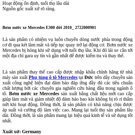
Hoạt động ổn định, tuổi thọ lâu dài
Nguồn gốc xuất xứ rõ ràng.
Bơm nước xe Mercedes E300 đời 2010_ 2722000901
Là sản phẩm có nhiệm vụ luôn chuyển dòng nước phía trong động
cơ đi qua két làm mát và tiếp tục quay trở lại động cơ. Bơm nước xe
Mercedes bị hỏng khi sử dụng với tuổi thọ lâu. Khi đó lái xe cần tới
một địa chỉ gara uy tín và gần nhất để được kiểm tra và thay thế.
Là sản phẩm thay thế cao cấp được nhập khẩu chính hãng từ nhà
máy sản xuất
Phụ tùng ô tô Mercedes
tại
Đức
trên dây chuyền sản
xuất công nghệ hiện đại đảm bảo đáp ứng đầy đủ các tiêu chuẩn
chất lượng bởi các chuyên gia nghiên cứu hàng đầu trong ngành ô
tô.
Bơm nước xe Mercedes
sản xuất bằng chất liệu mới cao cấp
giúp làm mát và giảm nhiệt độ đảm bảo bao kín không bị rò rỉ thấm
nứt khi hoạt động. Đồng thời, là sản phẩm có khả năng chịu được
áp suất và cường độ làm việc cao. Mang lại tuổi thọ sản phẩm lâu
dài. Đồng thời, là sản phẩm mang lại hiệu quả kinh tế và sử dụng tốt
nhất.
Xuất xứ: Germany