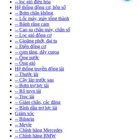
-- lọc gió điều hòa
Hệ thống động cơ, hộp số
-- Bơm chân không
-- Lốc máy, máy tổng thành
-- Bánh răng cam
-- Cao su chân máy, chân số
-- Lọc gió động cơ
-- Gioăng phớt, đại tu
-- Điện động cơ
-- cụm tăng, dây curoa
-- Ống nước
-- Ống gió
Hệ thống truyền động lái
-- Thước lái
-- Cây láp trước sau
-- Bơm trợ lực lái
-- Rô tuyn lái
-- Trục lái
-- Giảm chấn, các đăng
-- Bình dầu trợ lực lái
Giảm xóc
-- Bilstein
-- Meyle
-- Chính hãng Mercedes
-- Chính hãng BMW