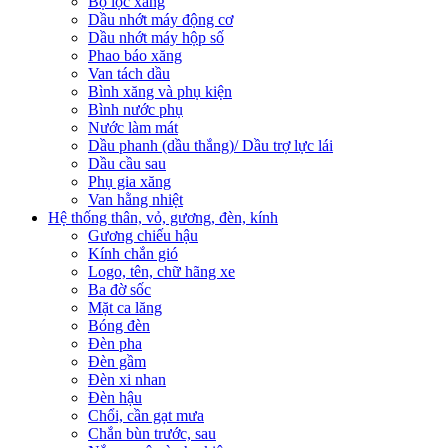
Bộ lọc xăng
Dầu nhớt máy động cơ
Dầu nhớt máy hộp số
Phao báo xăng
Van tách dầu
Bình xăng và phụ kiện
Bình nước phụ
Nước làm mát
Dầu phanh (dầu thắng)/ Dầu trợ lực lái
Dầu cầu sau
Phụ gia xăng
Van hằng nhiệt
Hệ thống thân, vỏ, gương, đèn, kính
Gương chiếu hậu
Kính chắn gió
Logo, tên, chữ hãng xe
Ba đờ sốc
Mặt ca lăng
Bóng đèn
Đèn pha
Đèn gầm
Đèn xi nhan
Đèn hậu
Chổi, cần gạt mưa
Chắn bùn trước, sau