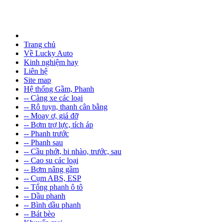
Trang chủ
Về Lucky Auto
Kinh nghiệm hay
Liên hệ
Site map
Hệ thống Gầm, Phanh
-- Càng xe các loại
-- Rô tuyn, thanh cân bằng
-- Moay ơ, giá đỡ
-- Bơm trợ lực, tích áp
-- Phanh trước
-- Phanh sau
-- Cầu phớt, bi nhào, trước, sau
-- Cao su các loại
-- Bơm nâng gầm
-- Cụm ABS, ESP
-- Tổng phanh ô tô
-- Dầu phanh
-- Bình dầu phanh
-- Bát bèo