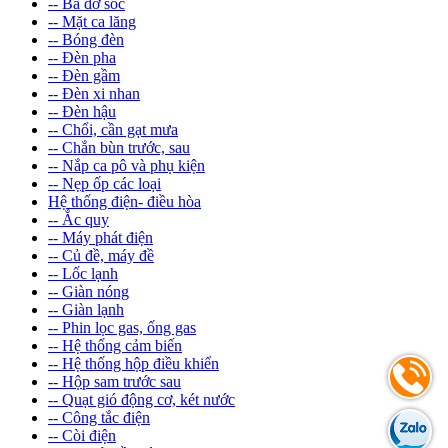
-- Ba đờ sốc
-- Mặt ca lăng
-- Bóng đèn
-- Đèn pha
-- Đèn gầm
-- Đèn xi nhan
-- Đèn hậu
-- Chổi, cần gạt mưa
-- Chắn bùn trước, sau
-- Nắp ca pô và phụ kiện
-- Nẹp ốp các loại
Hệ thống điện- điều hòa
-- Ắc quy
-- Máy phát điện
-- Củ đề, máy đề
-- Lốc lạnh
-- Giàn nóng
-- Giàn lạnh
-- Phin lọc gas, ống gas
-- Hệ thống cảm biến
-- Hệ thống hộp điều khiển
-- Hộp sam trước sau
-- Quạt gió động cơ, két nước
-- Công tắc điện
-- Còi điện