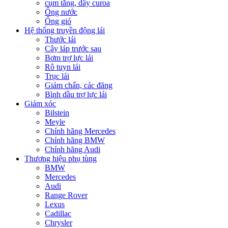
cụm tăng, dây curoa
Ống nước
Ống gió
Hệ thống truyền động lái
Thước lái
Cây láp trước sau
Bơm trợ lực lái
Rô tuyn lái
Trục lái
Giảm chấn, các đăng
Bình dầu trợ lực lái
Giảm xóc
Bilstein
Meyle
Chính hãng Mercedes
Chính hãng BMW
Chính hãng Audi
Thương hiệu phụ tùng
BMW
Mercedes
Audi
Range Rover
Lexus
Cadillac
Chrysler