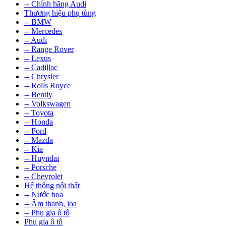
-- Chính hãng Audi
Thương hiệu phụ tùng
-- BMW
-- Mercedes
-- Audi
-- Range Rover
-- Lexus
-- Cadillac
-- Chrysler
-- Rolls Royce
-- Bently
-- Volkswagen
-- Toyota
-- Honda
-- Ford
-- Mazda
-- Kia
-- Huyndai
-- Porsche
-- Chevrolet
Hệ thống nội thất
-- Nước hoa
-- Âm thanh, loa
-- Phụ gia ô tô
Phụ gia ô tô