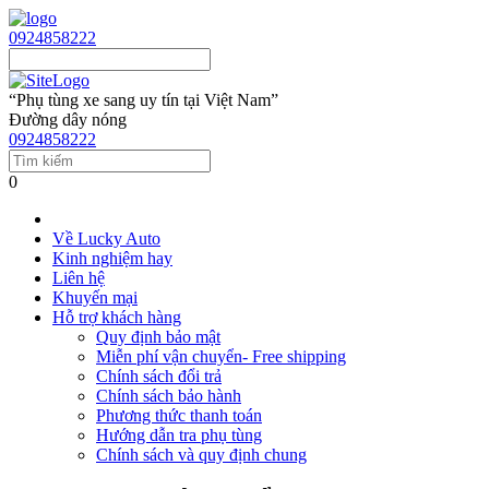
0924858222
“Phụ tùng xe sang uy tín tại Việt Nam”
Đường dây nóng
0924858222
0
Về Lucky Auto
Kinh nghiệm hay
Liên hệ
Khuyến mại
Hỗ trợ khách hàng
Quy định bảo mật
Miễn phí vận chuyển- Free shipping
Chính sách đổi trả
Chính sách bảo hành
Phương thức thanh toán
Hướng dẫn tra phụ tùng
Chính sách và quy định chung