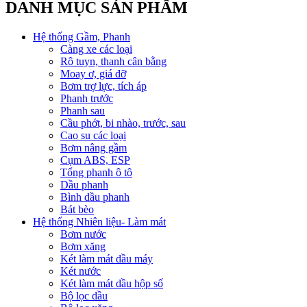
DANH MỤC SẢN PHẨM
Hệ thống Gầm, Phanh
Càng xe các loại
Rô tuyn, thanh cân bằng
Moay ơ, giá đỡ
Bơm trợ lực, tích áp
Phanh trước
Phanh sau
Cầu phớt, bi nhào, trước, sau
Cao su các loại
Bơm nâng gầm
Cụm ABS, ESP
Tổng phanh ô tô
Dầu phanh
Bình dầu phanh
Bát bèo
Hệ thống Nhiên liệu- Làm mát
Bơm nước
Bơm xăng
Két làm mát dầu máy
Két nước
Két làm mát dầu hộp số
Bộ lọc dầu