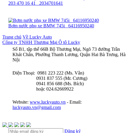
203 470 16 41_ 2034701641
Bơm nước phụ xe BMW 745i_ 64116950240
Trang chủ
Về Lucky Auto
Công ty TNHH Thương Mại Ô tô Lucky
Số B1, tập thể 66B Bộ Thương Mại, Ngõ 73 đường Trần
Khát Chân, Phường Thanh Lương, Quận Hai Bà Trưng, Hà
Nội
Điện Thoại: 0981 223 222 (Ms. Vân)
0931 837 555 (Mr. Cương)
0941 856 688 (Ms. Bích)
hoặc 024.62669922
Website:
www.luckyauto.vn
- Email:
luckyauto.vn@gmail.com
Đăng ký