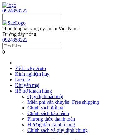
0924858222
“Phụ tùng xe sang uy tín tại Việt Nam”
Đường dây nóng
0924858222
0
Về Lucky Auto
Kinh nghiệm hay
Liên hệ
Khuyến mại
Hỗ trợ khách hàng
Quy định bảo mật
Miễn phí vận chuyển- Free shipping
Chính sách đổi trả
Chính sách bảo hành
Phương thức thanh toán
Hướng dẫn tra phụ tùng
Chính sách và quy định chung