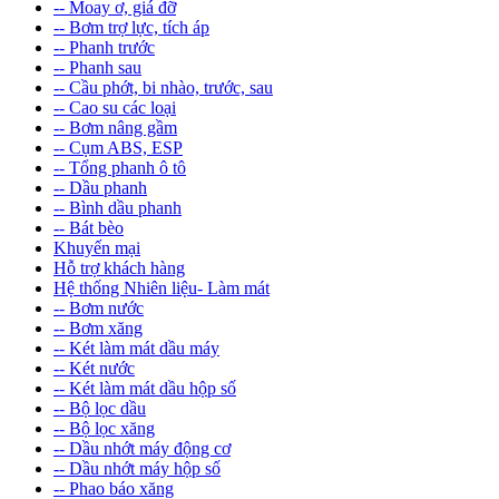
-- Moay ơ, giá đỡ
-- Bơm trợ lực, tích áp
-- Phanh trước
-- Phanh sau
-- Cầu phớt, bi nhào, trước, sau
-- Cao su các loại
-- Bơm nâng gầm
-- Cụm ABS, ESP
-- Tổng phanh ô tô
-- Dầu phanh
-- Bình dầu phanh
-- Bát bèo
Khuyến mại
Hỗ trợ khách hàng
Hệ thống Nhiên liệu- Làm mát
-- Bơm nước
-- Bơm xăng
-- Két làm mát dầu máy
-- Két nước
-- Két làm mát dầu hộp số
-- Bộ lọc dầu
-- Bộ lọc xăng
-- Dầu nhớt máy động cơ
-- Dầu nhớt máy hộp số
-- Phao báo xăng