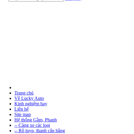
Trang chủ
Về Lucky Auto
Kinh nghiệm hay
Liên hệ
Site map
Hệ thống Gầm, Phanh
-- Càng xe các loại
-- Rô tuyn, thanh cân bằng