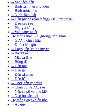
-- Van tách dầu
-- Bình xăng và phụ kiện
-- Bình nước phụ
-- Nước làm mát
-- Dầu phanh (dầu thắng)/ Dầu trợ lực lái
-- Dầu cầu sau
-- Phụ gia xăng
-- Van hằng nhiệt
Hệ thống thân, vỏ, gương, đèn, kính
-- Gương chiếu hậu
-- Kính chắn gió
-- Logo, tên, chữ hãng xe
-- Ba đờ sốc
-- Mặt ca lăng
-- Bóng đèn
-- Đèn pha
-- Đèn gầm
-- Đèn xi nhan
-- Đèn hậu
-- Chổi, cần gạt mưa
-- Chắn bùn trước, sau
-- Nắp ca pô và phụ kiện
-- Nẹp ốp các loại
Hệ thống điện- điều hòa
-- Ắc quy