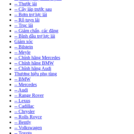
-- Thước lái
-- Cây láp trước sau
-- Bơm trợ lực lái
-- Rô tuyn lái
-- Trục lái
-- Giảm chấn, các đăng
-- Bình dầu trợ lực lái
Giảm xóc
-- Bilstein
-- Meyle
-- Chính hãng Mercedes
-- Chính hãng BMW
-- Chính hãng Audi
Thương hiệu phụ tùng
-- BMW
-- Mercedes
-- Audi
-- Range Rover
-- Lexus
-- Cadillac
-- Chrysler
-- Rolls Royce
-- Bently
-- Volkswagen
-- Toyota