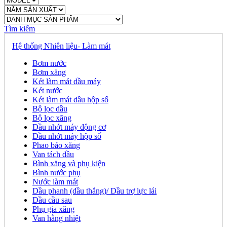
Tìm kiếm
Hệ thống Nhiên liệu- Làm mát
Bơm nước
Bơm xăng
Két làm mát dầu máy
Két nước
Két làm mát dầu hộp số
Bộ lọc dầu
Bộ lọc xăng
Dầu nhớt máy động cơ
Dầu nhớt máy hộp số
Phao báo xăng
Van tách dầu
Bình xăng và phụ kiện
Bình nước phụ
Nước làm mát
Dầu phanh (dầu thắng)/ Dầu trợ lực lái
Dầu cầu sau
Phụ gia xăng
Van hằng nhiệt