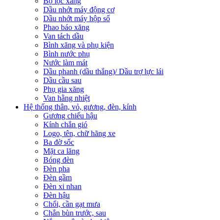
Bộ lọc xăng
Dầu nhớt máy động cơ
Dầu nhớt máy hộp số
Phao báo xăng
Van tách dầu
Bình xăng và phụ kiện
Bình nước phụ
Nước làm mát
Dầu phanh (dầu thắng)/ Dầu trợ lực lái
Dầu cầu sau
Phụ gia xăng
Van hằng nhiệt
Hệ thống thân, vỏ, gương, đèn, kính
Gương chiếu hậu
Kính chắn gió
Logo, tên, chữ hãng xe
Ba đờ sốc
Mặt ca lăng
Bóng đèn
Đèn pha
Đèn gầm
Đèn xi nhan
Đèn hậu
Chổi, cần gạt mưa
Chắn bùn trước, sau