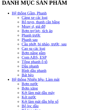
DANH MỤC SẢN PHẨM
Hệ thống Gầm, Phanh
Càng xe các loại
Rô tuyn, thanh cân bằng
Moay ơ, giá đỡ
Bơm trợ lực, tích áp
Phanh trước
Phanh sau
Cầu phớt, bi nhào, trước, sau
Cao su các loại
Bơm nâng gầm
Cụm ABS, ESP
Tổng phanh ô tô
Dầu phanh
Bình dầu phanh
Bát bèo
Hệ thống Nhiên liệu- Làm mát
Bơm nước
Bơm xăng
Két làm mát dầu máy
Két nước
Két làm mát dầu hộp số
Bộ lọc dầu