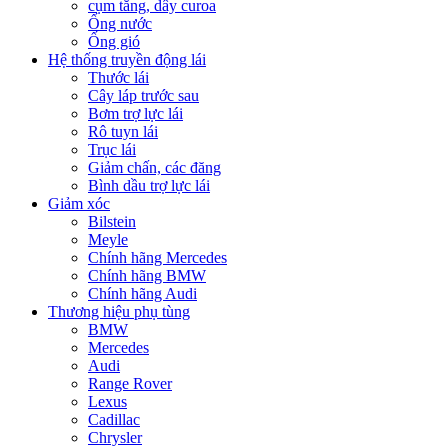
cụm tăng, dây curoa
Ống nước
Ống gió
Hệ thống truyền động lái
Thước lái
Cây láp trước sau
Bơm trợ lực lái
Rô tuyn lái
Trục lái
Giảm chấn, các đăng
Bình dầu trợ lực lái
Giảm xóc
Bilstein
Meyle
Chính hãng Mercedes
Chính hãng BMW
Chính hãng Audi
Thương hiệu phụ tùng
BMW
Mercedes
Audi
Range Rover
Lexus
Cadillac
Chrysler