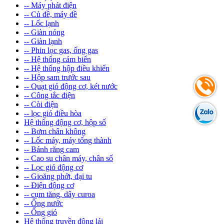
-- Máy phát điện
-- Củ đề, máy đề
-- Lốc lạnh
-- Giàn nóng
-- Giàn lạnh
-- Phin lọc gas, ống gas
-- Hệ thống cảm biến
-- Hệ thống hộp điều khiển
-- Hộp sam trước sau
-- Quạt gió động cơ, két nước
-- Công tắc điện
-- Còi điện
-- lọc gió điều hòa
Hệ thống động cơ, hộp số
-- Bơm chân không
-- Lốc máy, máy tổng thành
-- Bánh răng cam
-- Cao su chân máy, chân số
-- Lọc gió động cơ
-- Gioăng phớt, đại tu
-- Điện động cơ
-- cụm tăng, dây curoa
-- Ống nước
-- Ống gió
Hệ thống truyền động lái