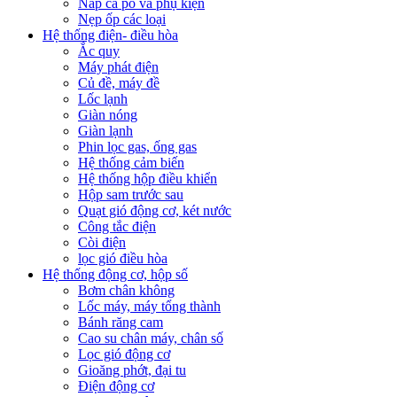
Nắp ca pô và phụ kiện
Nẹp ốp các loại
Hệ thống điện- điều hòa
Ắc quy
Máy phát điện
Củ đề, máy đề
Lốc lạnh
Giàn nóng
Giàn lạnh
Phin lọc gas, ống gas
Hệ thống cảm biến
Hệ thống hộp điều khiển
Hộp sam trước sau
Quạt gió động cơ, két nước
Công tắc điện
Còi điện
lọc gió điều hòa
Hệ thống động cơ, hộp số
Bơm chân không
Lốc máy, máy tổng thành
Bánh răng cam
Cao su chân máy, chân số
Lọc gió động cơ
Gioăng phớt, đại tu
Điện động cơ